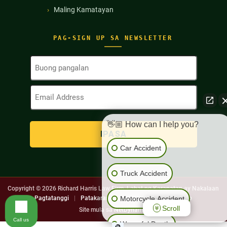
Maling Kamatayan
PAG-SIGN UP SA NEWSLETTER
Buong
Pangalan
(Kinakailangan)
Email
Address
(Kinakailangan)
👋🏼 How can I help you?
Car Accident
Truck Accident
Copyright © 2026
Richard Harris Law Firm. Lahat ng Karapatan ay Nakalaan
Motorcycle Accident
Pagtatanggi
|
Patakaran sa Pagkapribado
|
Sitemap
Scroll
Site mula sa
NetDynamic
Call us
Wrongful Death