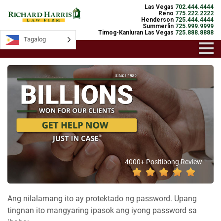
Las Vegas
702.444.4444
Reno
775.222.2222
Henderson
725.444.4444
Summerlin
725.999.9999
Timog-Kanluran Las Vegas
725.888.8888
Tagalog
4000+ Positibong Review
Ang nilalamang ito ay protektado ng password. Upang
tingnan ito mangyaring ipasok ang iyong password sa