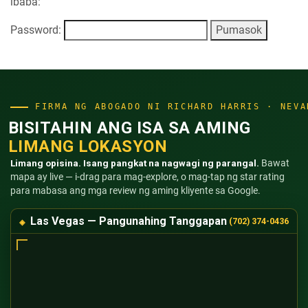
ibaba:
Password:
FIRMA NG ABOGADO NI RICHARD HARRIS · NEVA
BISITAHIN ANG ISA SA AMING
LIMANG LOKASYON
Limang opisina. Isang pangkat na nagwagi ng parangal.
Bawat
mapa ay live — i-drag para mag-explore, o mag-tap ng star rating
para mabasa ang mga review ng aming kliyente sa Google.
Las Vegas — Pangunahing Tanggapan
(702) 374-0436