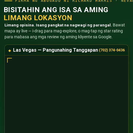
FIRMA NG ABOGADO NI RICHARD HARRIS · NEVA
BISITAHIN ANG ISA SA AMING
LIMANG LOKASYON
Limang opisina. Isang pangkat na nagwagi ng parangal.
Bawat
mapa ay live — i-drag para mag-explore, o mag-tap ng star rating
para mabasa ang mga review ng aming kliyente sa Google.
Las Vegas — Pangunahing Tanggapan
(702) 374-0436