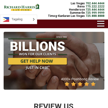
Las Vegas
702.444.4444
Reno
775.222.2222
Henderson
725.444.4444
Summerlin
725.999.9999
Timog-Kanluran Las Vegas
725.888.8888
Tagalog
4000+ Positibong Review
REVIEW US