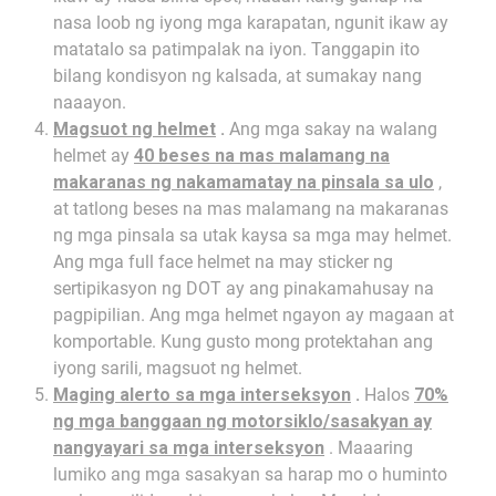
nasa loob ng iyong mga karapatan, ngunit ikaw ay
matatalo sa patimpalak na iyon. Tanggapin ito
bilang kondisyon ng kalsada, at sumakay nang
naaayon.
Magsuot ng helmet
.
Ang mga sakay na walang
helmet ay
40 beses na mas malamang na
makaranas ng nakamamatay na pinsala sa ulo
,
at tatlong beses na mas malamang na makaranas
ng mga pinsala sa utak kaysa sa mga may helmet.
Ang mga full face helmet na may sticker ng
sertipikasyon ng DOT ay ang pinakamahusay na
pagpipilian. Ang mga helmet ngayon ay magaan at
komportable. Kung gusto mong protektahan ang
iyong sarili, magsuot ng helmet.
Maging alerto sa mga interseksyon
.
Halos
70%
ng mga banggaan ng motorsiklo/sasakyan ay
nangyayari sa mga interseksyon
. Maaaring
lumiko ang mga sasakyan sa harap mo o huminto