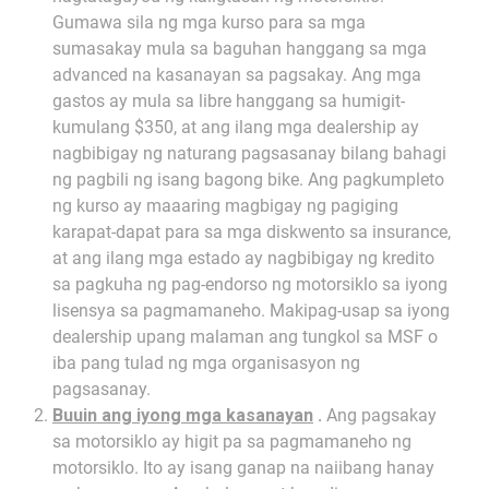
Gumawa sila ng mga kurso para sa mga
sumasakay mula sa baguhan hanggang sa mga
advanced na kasanayan sa pagsakay. Ang mga
gastos ay mula sa libre hanggang sa humigit-
kumulang $350, at ang ilang mga dealership ay
nagbibigay ng naturang pagsasanay bilang bahagi
ng pagbili ng isang bagong bike. Ang pagkumpleto
ng kurso ay maaaring magbigay ng pagiging
karapat-dapat para sa mga diskwento sa insurance,
at ang ilang mga estado ay nagbibigay ng kredito
sa pagkuha ng pag-endorso ng motorsiklo sa iyong
lisensya sa pagmamaneho. Makipag-usap sa iyong
dealership upang malaman ang tungkol sa MSF o
iba pang tulad ng mga organisasyon ng
pagsasanay.
Buuin ang iyong mga kasanayan
.
Ang pagsakay
sa motorsiklo ay higit pa sa pagmamaneho ng
motorsiklo. Ito ay isang ganap na naiibang hanay