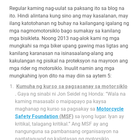
Regular kaming nag-uulat sa paksang ito sa blog na
ito. Hindi alintana kung sino ang may kasalanan, may
ilang katotohanan ng buhay na kailangang igalang ng
mga nagmomotorsiklo bago sumakay sa kanilang
mga bisikleta. Noong 2013 nag-alok kami ng mga
mungkahi sa mga biker upang gawing mas ligtas ang
kanilang karanasan na isinasaalang-alang ang
kakulangan ng pisikal na proteksyon na mayroon ang
mga rider ng motorsiklo. Inuulit namin ang mga
mungkahing iyon dito na may diin sa aytem 5:
Kumuha ng kurso sa pagsasanay sa motorsiklo
.
Gaya ng sinabi ni Jon Seidel ng Honda: “Wala na
kaming masasabi o maipapayo pa kaysa
maghanap ng kurso sa pagsakay sa
Motorcycle
Safety Foundation
(MSF)
sa iyong lugar. Iyan ay
kritikal, talagang kritikal.” Ang MSF ay ang
nangunguna sa pambansang organisasyon na
nagtataguyod ng kaligtasan ng motorsiklo.