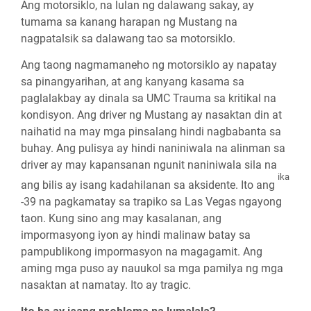
Ang motorsiklo, na lulan ng dalawang sakay, ay
tumama sa kanang harapan ng Mustang na
nagpatalsik sa dalawang tao sa motorsiklo.
Ang taong nagmamaneho ng motorsiklo ay napatay
sa pinangyarihan, at ang kanyang kasama sa
paglalakbay ay dinala sa UMC Trauma sa kritikal na
kondisyon. Ang driver ng Mustang ay nasaktan din at
naihatid na may mga pinsalang hindi nagbabanta sa
buhay. Ang pulisya ay hindi naniniwala na alinman sa
driver ay may kapansanan ngunit naniniwala sila na
ika
ang bilis ay isang kadahilanan sa aksidente. Ito ang
-39 na pagkamatay sa trapiko sa Las Vegas ngayong
taon. Kung sino ang may kasalanan, ang
impormasyong iyon ay hindi malinaw batay sa
pampublikong impormasyon na magagamit. Ang
aming mga puso ay nauukol sa mga pamilya ng mga
nasaktan at namatay. Ito ay tragic.