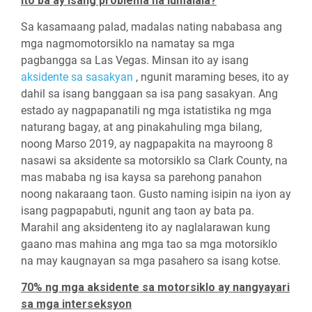
Ito ba ay isang problema na lumalala?
Sa kasamaang palad, madalas nating nababasa ang
mga nagmomotorsiklo na namatay sa mga
pagbangga sa Las Vegas. Minsan ito ay isang
aksidente sa sasakyan
, ngunit maraming beses, ito ay
dahil sa isang banggaan sa isa pang sasakyan. Ang
estado ay nagpapanatili ng mga istatistika ng mga
naturang bagay, at ang pinakahuling mga bilang,
noong Marso 2019, ay nagpapakita na mayroong 8
nasawi sa aksidente sa motorsiklo sa Clark County, na
mas mababa ng isa kaysa sa parehong panahon
noong nakaraang taon. Gusto naming isipin na iyon ay
isang pagpapabuti, ngunit ang taon ay bata pa.
Marahil ang aksidenteng ito ay naglalarawan kung
gaano mas mahina ang mga tao sa mga motorsiklo
na may kaugnayan sa mga pasahero sa isang kotse.
70% ng mga aksidente sa motorsiklo ay nangyayari
sa mga interseksyon