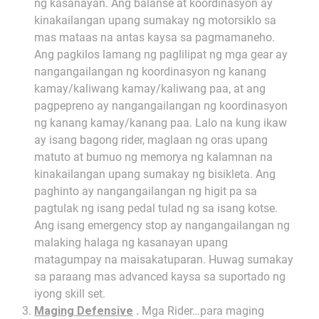
ng kasanayan. Ang balanse at koordinasyon ay
kinakailangan upang sumakay ng motorsiklo sa
mas mataas na antas kaysa sa pagmamaneho.
Ang pagkilos lamang ng paglilipat ng mga gear ay
nangangailangan ng koordinasyon ng kanang
kamay/kaliwang kamay/kaliwang paa, at ang
pagpepreno ay nangangailangan ng koordinasyon
ng kanang kamay/kanang paa. Lalo na kung ikaw
ay isang bagong rider, maglaan ng oras upang
matuto at bumuo ng memorya ng kalamnan na
kinakailangan upang sumakay ng bisikleta. Ang
paghinto ay nangangailangan ng higit pa sa
pagtulak ng isang pedal tulad ng sa isang kotse.
Ang isang emergency stop ay nangangailangan ng
malaking halaga ng kasanayan upang
matagumpay na maisakatuparan. Huwag sumakay
sa paraang mas advanced kaysa sa suportado ng
iyong skill set.
Maging Defensive
.
Mga Rider…para maging