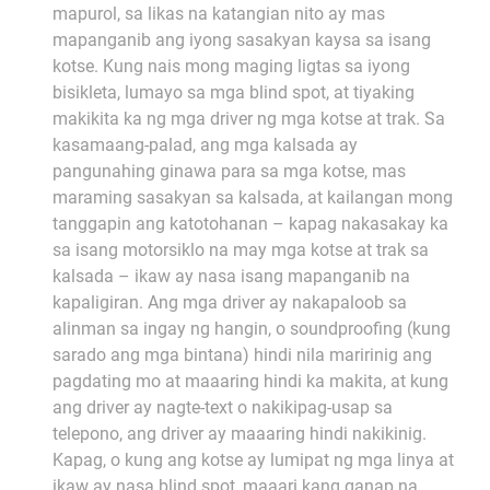
mapurol, sa likas na katangian nito ay mas
mapanganib ang iyong sasakyan kaysa sa isang
kotse. Kung nais mong maging ligtas sa iyong
bisikleta, lumayo sa mga blind spot, at tiyaking
makikita ka ng mga driver ng mga kotse at trak. Sa
kasamaang-palad, ang mga kalsada ay
pangunahing ginawa para sa mga kotse, mas
maraming sasakyan sa kalsada, at kailangan mong
tanggapin ang katotohanan – kapag nakasakay ka
sa isang motorsiklo na may mga kotse at trak sa
kalsada – ikaw ay nasa isang mapanganib na
kapaligiran. Ang mga driver ay nakapaloob sa
alinman sa ingay ng hangin, o soundproofing (kung
sarado ang mga bintana) hindi nila maririnig ang
pagdating mo at maaaring hindi ka makita, at kung
ang driver ay nagte-text o nakikipag-usap sa
telepono, ang driver ay maaaring hindi nakikinig.
Kapag, o kung ang kotse ay lumipat ng mga linya at
ikaw ay nasa blind spot, maaari kang ganap na