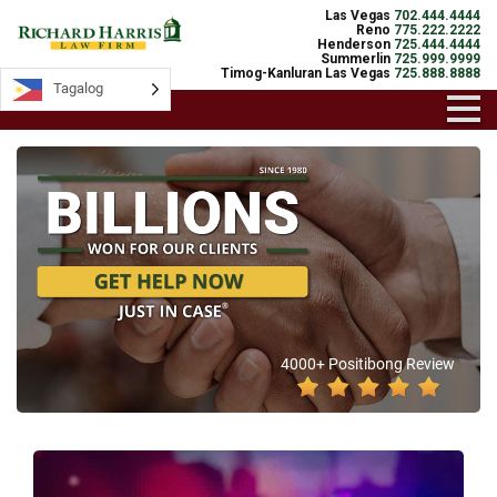
Las Vegas
702.444.4444
Reno
775.222.2222
Henderson
725.444.4444
Summerlin
725.999.9999
Timog-Kanluran Las Vegas
725.888.8888
Tagalog
4000+ Positibong Review