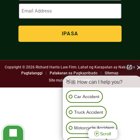
Email
Address
(Kinakailangan)
Copyright © 2026
Richard Harris Law Firm. Lahat ng Karapatan ay Nakalaan
Pagtatanggi
|
Patakaran sa Pagkapribado
|
Sitemap
Site mula sa
NetDynamic
👋🏼 How can I help you?
Car Accident
Truck Accident
Motorcycle Accident
Scroll