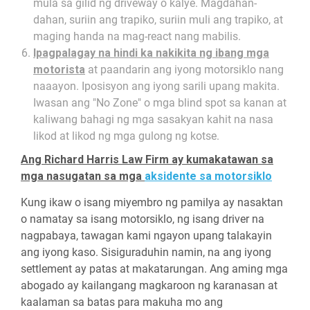
mula sa gilid ng driveway o kalye. Magdahan-
dahan, suriin ang trapiko, suriin muli ang trapiko, at
maging handa na mag-react nang mabilis.
Ipagpalagay na hindi ka nakikita ng ibang mga
motorista
at paandarin ang iyong motorsiklo nang
naaayon. Iposisyon ang iyong sarili upang makita.
Iwasan ang "No Zone" o mga blind spot sa kanan at
kaliwang bahagi ng mga sasakyan kahit na nasa
likod at likod ng mga gulong ng kotse.
Ang Richard Harris Law Firm ay kumakatawan sa
mga nasugatan sa mga
aksidente sa motorsiklo
Kung ikaw o isang miyembro ng pamilya ay nasaktan
o namatay sa isang motorsiklo, ng isang driver na
nagpabaya, tawagan kami ngayon upang talakayin
ang iyong kaso. Sisiguraduhin namin, na ang iyong
settlement ay patas at makatarungan. Ang aming mga
abogado ay kailangang magkaroon ng karanasan at
kaalaman sa batas para makuha mo ang