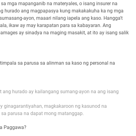
 sa mga mapanganib na materyales, o isang insurer na
g hurado ang magpapasya kung makakakuha ka ng mga
 sumasang-ayon, maaari nilang iapela ang kaso. Hangga't
la, ikaw ay may karapatan para sa kabayaran. Ang
ages ay sinadya na maging masakit, at ito ay isang salik
timpala sa parusa sa alinman sa kaso ng personal na
t ang hurado ay kailangang sumang-ayon na ang isang
y ginagarantiyahan, magkakaroon ng kasunod na
a sa parusa na dapat mong matanggap.
sa Paggawa?