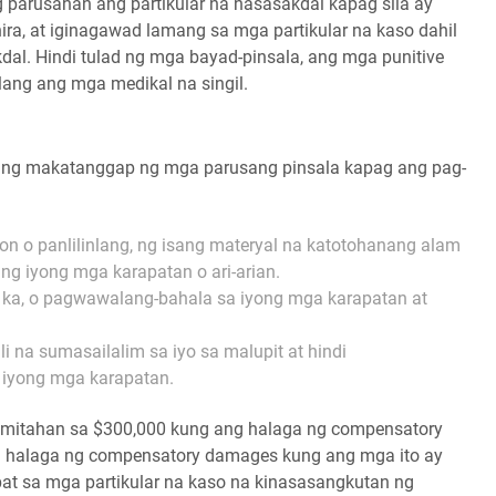
 parusahan ang partikular na nasasakdal kapag sila ay
ra, at iginagawad lamang sa mga partikular na kaso dahil
al. Hindi tulad ng mga bayad-pinsala, ang mga punitive
lang ang mga medikal na singil.
ring makatanggap ng mga parusang pinsala kapag ang pag-
on o panlilinlang, ng isang materyal na katotohanang alam
g iyong mga karapatan o ari-arian.
n ka, o pagwawalang-bahala sa iyong mga karapatan at
 na sumasailalim sa iyo sa malupit at hindi
 iyong mga karapatan.
limitahan sa $300,000 kung ang halaga ng compensatory
 halaga ng compensatory damages kung ang mga ito ay
apat sa mga partikular na kaso na kinasasangkutan ng