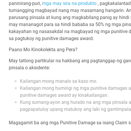
paninirang-puri,
mga may sira na produkto
, pagkakalantad
tumangging magbayad nang may masamang hangarin. An
parusang pinsala at kung ang magkabilang panig ay hindi
may mananagot para sa hindi bababa sa 50% ng mga pinsa
kakayahan ng nasasakdal na magbayad ng mga punitive dam
sa pagtukoy ng punitive damages award.
Paano Mo Kinokolekta ang Pera?
May tatlong partikular na hakbang ang pagtanggap ng gan
pinsala o aksidente:
Kailangan mong manalo sa kaso mo.
Kailangan mong humingi ng mga punitive damages a
punitive damages award ay kinakailangan.
Kung sumang-ayon ang hurado na ang mga pinsala a
pagpapatuloy upang matukoy ang laki ng gantimpal
Magagamit ba ang mga Punitive Damage sa isang Claim 