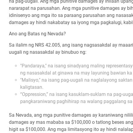
na pag-uugali. Ang mga punitive damages ay inilaan upang
nararapat na parusahan. Ang mga punitive damages ay bihi
idinisenyo ang mga ito sa paraang parusahan ang nasasakd
damages ay hindi nakabatay sa iyong mga pagkalugi, kabi
Ano ang Batas ng Nevada?
Sa ilalim ng NRS 42.005, ang isang nagsasakdal ay maaa
uugali ng nasasakdal ay binubuo ng:
"Pandaraya," na isang sinadyang maling representasy
ng nasasakdal at ginawa na may layuning bawian ka n
"Malisyo," na isang pag-uugali na naglalayong sakta
kaligtasan.
“Oppression,” na isang kasuklam-suklam na pag-uugali
pangkaraniwang paghihirap na walang paggalang sa
Sa Nevada, ang mga punitive damages ay karaniwang nili
damages ay mas mababa sa $100,000 o tatlong beses ang
higit sa $100,000. Ang mga limitasyong ito ay hindi nalal