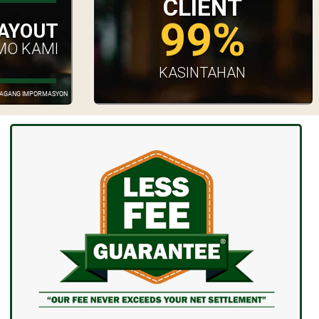
CLIENT
99%
AYOUT
MO KAMI
KASINTAHAN
GDAGANG IMPORMASYON