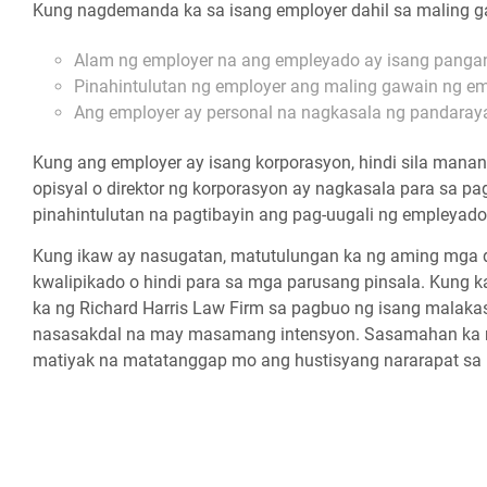
Kung nagdemanda ka sa isang employer dahil sa maling g
Alam ng employer na ang empleyado ay isang panganib
Pinahintulutan ng employer ang maling gawain ng e
Ang employer ay personal na nagkasala ng pandaraya,
Kung ang employer ay isang korporasyon, hindi sila mana
opisyal o direktor ng korporasyon ay nagkasala para sa p
pinahintulutan na pagtibayin ang pag-uugali ng empleyado
Kung ikaw ay nasugatan, matutulungan ka ng aming mga 
kwalipikado o hindi para sa mga parusang pinsala. Kung k
ka ng Richard Harris Law Firm sa pagbuo ng isang malak
nasasakdal na may masamang intensyon. Sasamahan ka 
matiyak na matatanggap mo ang hustisyang nararapat sa i