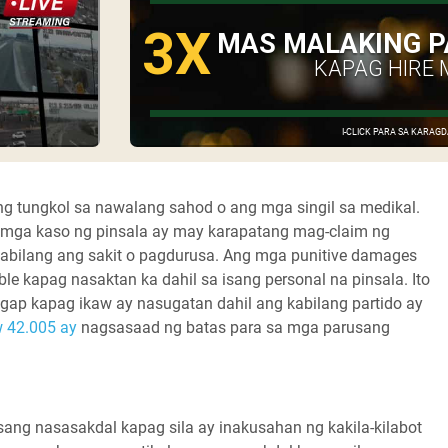
3X
MAS MALAKING P
KAPAG HIRE 
I-CLICK PARA SA KARA
ang tungkol sa nawalang sahod o ang mga singil sa medikal.
 mga kaso ng pinsala ay may karapatang mag-claim ng
abilang ang sakit o pagdurusa. Ang mga punitive damages
ble kapag nasaktan ka dahil sa isang personal na pinsala. Ito
ap kapag ikaw ay nasugatan dahil ang kabilang partido ay
 42.005 ay
nagsasaad ng batas para sa mga parusang
ang nasasakdal kapag sila ay inakusahan ng kakila-kilabot