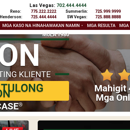
Las Vegas:
702.444.4444
Reno:
775.222.2222
Summerlin:
725.999.9999
Henderson:
725.444.4444
SW Vegas:
725.888.8888
MGA KASO NA HINAHAWAKAN NAMIN
MGA RESULTA
MGA
MULA 1980
YON
TING KLIENTE
 TULONG
Mahigit 
ON
Mga Onl
CASE
®