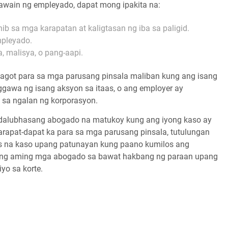
awain ng empleyado, dapat mong ipakita na:
 sa mga karapatan at kaligtasan ng iba sa paligid.
mpleyado.
 malisya, o pang-aapi.
nagot para sa mga parusang pinsala maliban kung ang isang
aggawa ng isang aksyon sa itaas, o ang employer ay
 sa ngalan ng korporasyon.
dalubhasang abogado na matukoy kung ang iyong kaso ay
arapat-dapat ka para sa mga parusang pinsala, tutulungan
as na kaso upang patunayan kung paano kumilos ang
ng aming mga abogado sa bawat hakbang ng paraan upang
yo sa korte.