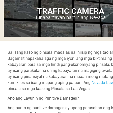
TRAFFIC CAMERA
Binabantayan namin ang Nevada
Sa isang kaso ng pinsala, madalas na iniisip ng mga tao 
Bagama't napakahalaga ng mga iyon, ang mga biktima ng
kabayaran para sa mga hindi pang-ekonomiyang pinsala, k
ay isang partikular na uri ng kabayaran na magiging availa
ay isang pinansiyal na kabayaran na maaari mong matangg
kumikilos sa isang mapang-aping paraan. Ang
Nevada Law
pinsala sa mga kaso ng Pinsala sa Las Vegas.
Ano ang Layunin ng Punitive Damages?
Ang punto ng punitive damages ay upang parusahan ang is