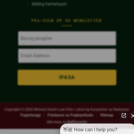
Maling Kamatayan
PAG-SIGN UP SA NEWSLETTER
Buong
Pangalan
(Kinakailangan)
Email
Address
(Kinakailangan)
Copyright © 2026
Richard Harris Law Firm. Lahat ng Karapatan ay Nakalaan
Pagtatanggi
|
Patakaran sa Pagkapribado
|
Sitemap
Site mula sa
NetDynamic
👋🏼 How can I help you?