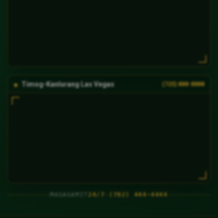
Timog-Kanlurang Las Vegas
(725) 888-8888
MAGAGAMIT
24/7
·
(702) 444-4444