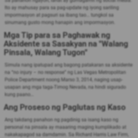
Sa panahon ngayon, lahat ay gumagamit ng social media.
Ito ay mahusay para sa pag-update ng iyong sariling
impormasyon at pagsuri sa ibang tao… tungkol sa
sinumang gusto mong hanapin ang impormasyon.
Mga Tip para sa Paghawak ng
Aksidente sa Sasakyan na "Walang
Pinsala, Walang Tugon"
Simula nang ipatupad ang bagong patakaran sa aksidente
na “no injury – no response” ng Las Vegas Metropolitan
Police Department noong Marso 3, 2014, naging usap-
usapan ang mga taga-Timog Nevada, na hindi sigurado
kung paano…
Ang Proseso ng Paglutas ng Kaso
Ang takdang panahon ng pagdinig sa isang kaso ng
personal na pinsala ay maaaring maging kumplikado at
nakakapagod sa damdamin. Sa Richard Harris Law Firm,