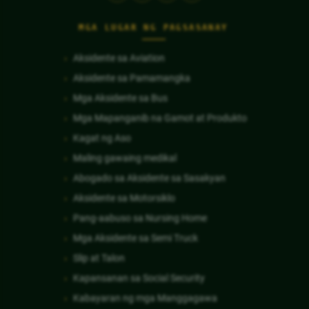
MGA LUGAR NG PAGSASANAY
Aksidente sa Aviation
Aksidente sa Pamamangka
Mga Aksidente sa Bus
Mga Mapanganib na Gamot at Produkto
Kagat ng Aso
Maling gawaing medikal
Abogado sa Aksidente sa Sasakyan
Aksidente sa Motorsiklo
Pang-aabuso sa Nursing Home
Mga Aksidente sa Semi Truck
Slip at Talon
Kapansanan sa Social Security
Kabayaran ng mga Manggagawa