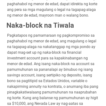
paghahabol ng menor de edad, dapat idirekta ng korte
ang pera sa mga magulang o legal na tagapag-alaga
ng menor de edad, mayroon man o walang bono.
Naka-block na Tiwala
Pagkatapos ng pamamaraan ng pagkompromiso sa
paghahabol ng menor de edad, ang magulang o legal
na tagapag-alaga na nakatanggap ng mga pondo ay
dapat mag-set up ng naka-block na financial
investment account para sa kapakinabangan ng
menor de edad. Ang isang naka-block na account sa
pamumuhunan sa pananalapi ay binubuo ng isang
savings account, isang sertipiko ng deposito, isang
bono sa pagtitipid sa Estados Unidos, variable o
nakapirming annuity na kontrata, o anumang iba pang
pinagkakatiwalaang pamumuhunan na naaprubahan
ng korte. Kung ang balanse ng pamumuhunan ay higit
sa $10,000, ang Nevada Law ay nag-aatas sa