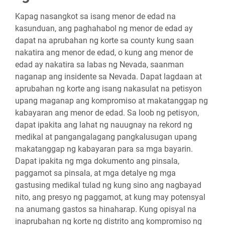
Kapag nasangkot sa isang menor de edad na
kasunduan, ang paghahabol ng menor de edad ay
dapat na aprubahan ng korte sa county kung saan
nakatira ang menor de edad, o kung ang menor de
edad ay nakatira sa labas ng Nevada, saanman
naganap ang insidente sa Nevada. Dapat lagdaan at
aprubahan ng korte ang isang nakasulat na petisyon
upang maganap ang kompromiso at makatanggap ng
kabayaran ang menor de edad. Sa loob ng petisyon,
dapat ipakita ang lahat ng nauugnay na rekord ng
medikal at pangangalagang pangkalusugan upang
makatanggap ng kabayaran para sa mga bayarin.
Dapat ipakita ng mga dokumento ang pinsala,
paggamot sa pinsala, at mga detalye ng mga
gastusing medikal tulad ng kung sino ang nagbayad
nito, ang presyo ng paggamot, at kung may potensyal
na anumang gastos sa hinaharap. Kung opisyal na
inaprubahan ng korte ng distrito ang kompromiso ng