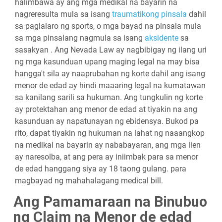
halimbawa ay ang mga medikal na bayarin na
nagreresulta mula sa isang
traumatikong pinsala
dahil
sa paglalaro ng sports, o mga bayad na pinsala mula
sa mga pinsalang nagmula sa isang
aksidente
sa
sasakyan . Ang Nevada Law ay nagbibigay ng ilang uri
ng mga kasunduan upang maging legal na may bisa
hangga't sila ay naaprubahan ng korte dahil ang isang
menor de edad ay hindi maaaring legal na kumatawan
sa kanilang sarili sa hukuman. Ang tungkulin ng korte
ay protektahan ang menor de edad at tiyakin na ang
kasunduan ay napatunayan ng ebidensya. Bukod pa
rito, dapat tiyakin ng hukuman na lahat ng naaangkop
na medikal na bayarin ay nababayaran, ang mga lien
ay naresolba, at ang pera ay iniimbak para sa menor
de edad hanggang siya ay 18 taong gulang. para
magbayad ng mahahalagang medical bill.
Ang Pamamaraan na Binubuo
ng Claim na Menor de edad