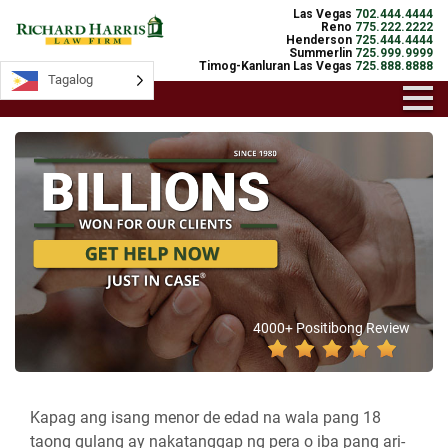
Las Vegas
702.444.4444
Reno
775.222.2222
Henderson
725.444.4444
Summerlin
725.999.9999
Timog-Kanluran Las Vegas
725.888.8888
Tagalog
4000+ Positibong Review
Kapag ang isang menor de edad na wala pang 18
taong gulang ay nakatanggap ng pera o iba pang ari-