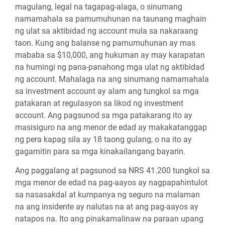
magulang, legal na tagapag-alaga, o sinumang
namamahala sa pamumuhunan na taunang maghain
ng ulat sa aktibidad ng account mula sa nakaraang
taon. Kung ang balanse ng pamumuhunan ay mas
mababa sa $10,000, ang hukuman ay may karapatan
na humingi ng pana-panahong mga ulat ng aktibidad
ng account. Mahalaga na ang sinumang namamahala
sa investment account ay alam ang tungkol sa mga
patakaran at regulasyon sa likod ng investment
account. Ang pagsunod sa mga patakarang ito ay
masisiguro na ang menor de edad ay makakatanggap
ng pera kapag sila ay 18 taong gulang, o na ito ay
gagamitin para sa mga kinakailangang bayarin.
Ang paggalang at pagsunod sa NRS 41.200 tungkol sa
mga menor de edad na pag-aayos ay nagpapahintulot
sa nasasakdal at kumpanya ng seguro na malaman
na ang insidente ay nalutas na at ang pag-aayos ay
natapos na. Ito ang pinakamalinaw na paraan upang