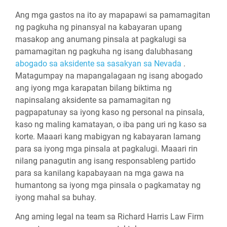
Ang mga gastos na ito ay mapapawi sa pamamagitan
ng pagkuha ng pinansyal na kabayaran upang
masakop ang anumang pinsala at pagkalugi sa
pamamagitan ng pagkuha ng isang dalubhasang
abogado sa aksidente sa sasakyan sa Nevada
.
Matagumpay na mapangalagaan ng isang abogado
ang iyong mga karapatan bilang biktima ng
napinsalang aksidente sa pamamagitan ng
pagpapatunay sa iyong kaso ng personal na pinsala,
kaso ng maling kamatayan, o iba pang uri ng kaso sa
korte. Maaari kang mabigyan ng kabayaran lamang
para sa iyong mga pinsala at pagkalugi. Maaari rin
nilang panagutin ang isang responsableng partido
para sa kanilang kapabayaan na mga gawa na
humantong sa iyong mga pinsala o pagkamatay ng
iyong mahal sa buhay.
Ang aming legal na team sa Richard Harris Law Firm