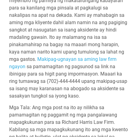
miyembro ng pamilya ng makatarungang kabayaran
para sa kanilang mga pinsala at pagkalugi sa
nakalipas na apat na dekada. Kami ay mahabagin sa
aming mga kliyente dahil alam namin na ang pagiging
sangkot at nasugatan sa isang aksidente ay hindi
madaling gawain. Ito ay malamang na isa sa
pinakamahirap na bagay na maaari mong harapin,
kaya naman narito kami upang tumulong sa lahat ng
mga gastos.
Makipag-ugnayan sa aming law firm
ngayon
sa pamamagitan ng pagsunod sa link na
ibinigay para sa higit pang impormasyon. Maaari ka
ring tumawag sa (702)-444-4444 upang makipag-usap
sa isang may karanasan na abogado sa aksidente sa
sasakyan tungkol sa iyong kaso.
Mga Tala:
Ang mga post na ito ay nilikha sa
pamamagitan ng paggamit ng mga pangalawang
mapagkukunan para sa Richard Harris Law Firm.
Kabilang sa mga mapagkukunang ito ang mga kwento
ng balita at bulletin, ulat ng aksidente sa lokal na