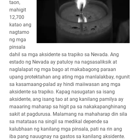
taon,
mahigit
12,700
katao ang
nagtamo
ng mga
pinsala
dahil sa mga aksidente sa trapiko sa Nevada. Ang
estado ng Nevada ay patuloy na nagsasaliksik at
naglalapat ng mga bago at makabagong paraan
upang protektahan ang ating mga manlalakbay, ngunit
sa kasamaang-palad ay hindi maiiwasan ang mga
aksidente sa trapiko. Kapag nasugatan sa isang
aksidente, ang isang tao at ang kanilang pamilya ay
maaaring maharap sa higit pa sa nakakapanghinang
sakit at pagdurusa. Malamang na mahaharap din sila
sa matataas na singil sa medikal depende sa
kalubhaan ng kanilang mga pinsala, pati na rin ang
iba pang nauugnay na gastos sa kanilang aksidente.