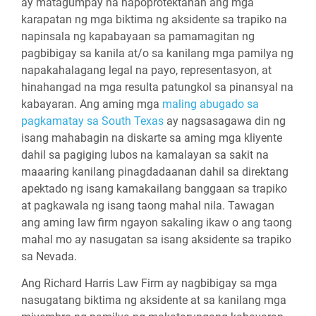
ay matagumpay na napoprotektahan ang mga
karapatan ng mga biktima ng aksidente sa trapiko na
napinsala ng kapabayaan sa pamamagitan ng
pagbibigay sa kanila at/o sa kanilang mga pamilya ng
napakahalagang legal na payo, representasyon, at
hinahangad na mga resulta patungkol sa pinansyal na
kabayaran. Ang aming mga
maling abugado sa
pagkamatay sa South Texas
ay nagsasagawa din ng
isang mahabagin na diskarte sa aming mga kliyente
dahil sa pagiging lubos na kamalayan sa sakit na
maaaring kanilang pinagdadaanan dahil sa direktang
apektado ng isang kamakailang banggaan sa trapiko
at pagkawala ng isang taong mahal nila. Tawagan
ang aming law firm ngayon sakaling ikaw o ang taong
mahal mo ay nasugatan sa isang aksidente sa trapiko
sa Nevada.
Ang Richard Harris Law Firm ay nagbibigay sa mga
nasugatang biktima ng aksidente at sa kanilang mga