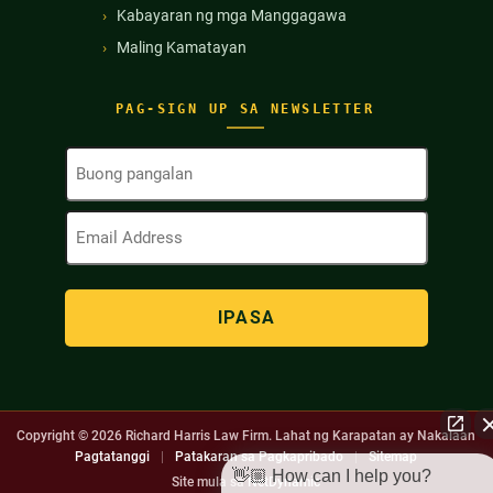
Kabayaran ng mga Manggagawa
Maling Kamatayan
PAG-SIGN UP SA NEWSLETTER
Buong
Pangalan
(Kinakailangan)
Email
Address
(Kinakailangan)
Copyright © 2026
Richard Harris Law Firm. Lahat ng Karapatan ay Nakalaan
Pagtatanggi
|
Patakaran sa Pagkapribado
|
Sitemap
👋🏼 How can I help you?
Site mula sa
NetDynamic