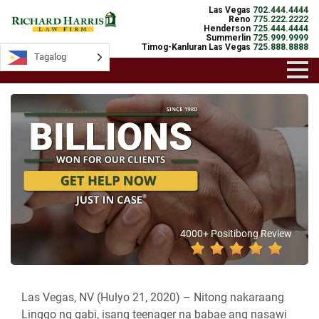
Las Vegas
702.444.4444
Reno
775.222.2222
Henderson
725.444.4444
Summerlin
725.999.9999
Timog-Kanluran Las Vegas
725.888.8888
Tagalog
4000+ Positibong Review
Las Vegas, NV (Hulyo 21, 2020) –
Nitong nakaraang
Linggo ng gabi, isang teenager na babae ang nasawi