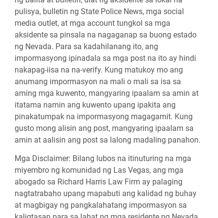
pulisya, bulletin ng State Police News, mga social
media outlet, at mga account tungkol sa mga
aksidente sa pinsala na nagaganap sa buong estado
ng Nevada. Para sa kadahilanang ito, ang
impormasyong ipinadala sa mga post na ito ay hindi
nakapag-iisa na na-verify. Kung matukoy mo ang
anumang impormasyon na mali o mali sa isa sa
aming mga kuwento, mangyaring ipaalam sa amin at
itatama namin ang kuwento upang ipakita ang
pinakatumpak na impormasyong magagamit. Kung
gusto mong alisin ang post, mangyaring ipaalam sa
amin at aalisin ang post sa lalong madaling panahon.
Mga Disclaimer:
Bilang lubos na itinuturing na mga
miyembro ng komunidad ng Las Vegas, ang mga
abogado sa Richard Harris Law Firm ay palaging
nagtatrabaho upang mapabuti ang kalidad ng buhay
at magbigay ng pangkalahatang impormasyon sa
kaligtasan para sa lahat ng mga residente ng Nevada.