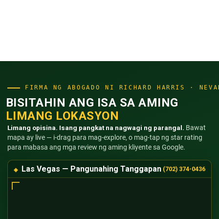
FIRMA NG ABOGADO NI RICHARD HARRIS · NEVA
BISITAHIN ANG ISA SA AMING
LIMANG LOKASYON
Limang opisina. Isang pangkat na nagwagi ng parangal.
Bawat
mapa ay live — i-drag para mag-explore, o mag-tap ng star rating
para mabasa ang mga review ng aming kliyente sa Google.
Las Vegas — Pangunahing Tanggapan
(702) 374-0436