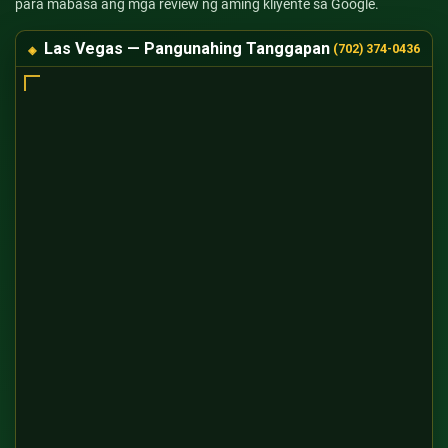
para mabasa ang mga review ng aming kliyente sa Google.
Las Vegas — Pangunahing Tanggapan
(702) 374-0436