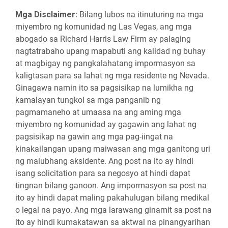
Mga Disclaimer:
Bilang lubos na itinuturing na mga
miyembro ng komunidad ng Las Vegas, ang mga
abogado sa Richard Harris Law Firm ay palaging
nagtatrabaho upang mapabuti ang kalidad ng buhay
at magbigay ng pangkalahatang impormasyon sa
kaligtasan para sa lahat ng mga residente ng Nevada.
Ginagawa namin ito sa pagsisikap na lumikha ng
kamalayan tungkol sa mga panganib ng
pagmamaneho at umaasa na ang aming mga
miyembro ng komunidad ay gagawin ang lahat ng
pagsisikap na gawin ang mga pag-iingat na
kinakailangan upang maiwasan ang mga ganitong uri
ng malubhang aksidente. Ang post na ito ay hindi
isang solicitation para sa negosyo at hindi dapat
tingnan bilang ganoon. Ang impormasyon sa post na
ito ay hindi dapat maling pakahulugan bilang medikal
o legal na payo. Ang mga larawang ginamit sa post na
ito ay hindi kumakatawan sa aktwal na pinangyarihan