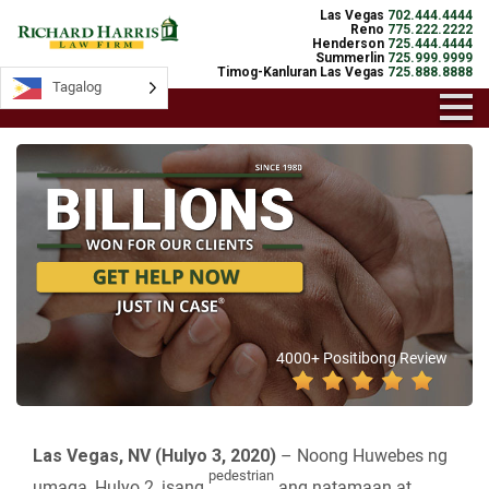
Las Vegas
702.444.4444
Reno
775.222.2222
Henderson
725.444.4444
Summerlin
725.999.9999
Timog-Kanluran Las Vegas
725.888.8888
Tagalog
4000+ Positibong Review
Las Vegas, NV (Hulyo 3, 2020)
– Noong Huwebes ng
pedestrian
umaga, Hulyo 2, isang
ang natamaan at