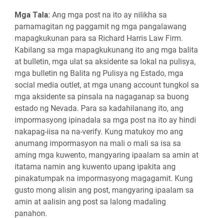
Mga Tala:
Ang mga post na ito ay nilikha sa
pamamagitan ng paggamit ng mga pangalawang
mapagkukunan para sa Richard Harris Law Firm.
Kabilang sa mga mapagkukunang ito ang mga balita
at bulletin, mga ulat sa aksidente sa lokal na pulisya,
mga bulletin ng Balita ng Pulisya ng Estado, mga
social media outlet, at mga unang account tungkol sa
mga aksidente sa pinsala na nagaganap sa buong
estado ng Nevada. Para sa kadahilanang ito, ang
impormasyong ipinadala sa mga post na ito ay hindi
nakapag-iisa na na-verify. Kung matukoy mo ang
anumang impormasyon na mali o mali sa isa sa
aming mga kuwento, mangyaring ipaalam sa amin at
itatama namin ang kuwento upang ipakita ang
pinakatumpak na impormasyong magagamit. Kung
gusto mong alisin ang post, mangyaring ipaalam sa
amin at aalisin ang post sa lalong madaling
panahon.