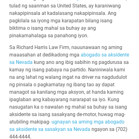
tulad ng saanman sa United States, ay karaniwang
nakapipinsala at kadalasang nakapipinsala. Ang
pagkilala sa iyong mga karapatan bilang isang
biktima o isang mahal sa buhay ay ang
pinakamahalaga sa panahong iyon.
Sa Richard Harris Law Firm, nauunawaan ng aming
maaasahan at dedikadong mga
abogado sa aksidente
sa Nevada
kung ano ang ibig sabihin ng pagdurusa sa
kamay ng isang pabaya na partido. Naniniwala kami
na ang lahat ng walang ingat na driver na nagdudulot
ng pinsala o pagkamatay ng ibang tao ay dapat
managot sa kanilang mga aksyon, at handa kaming
ipaglaban ang kabayarang nararapat sa iyo. Kung
nasugatan ka o nawalan ng mahal sa buhay sa isang
aksidente sa isang sasakyang de-motor, huwag mag-
atubiling makipag-
ugnayan sa aming mga abogado
sa aksidente sa sasakyan sa Nevada
ngayon sa (702)
444-4444.