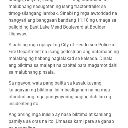
malubhang nasugatan ng isang tractor-trailer sa
timog-silangang lambak. Sinabi ng mga awtoridad na
nangyari ang banggaan bandang 11:10 ng umaga sa
paligid ng East Lake Mead Boulevard at Boulder
Highway.
Sinabi ng mga opisyal ng City of Henderson Police at
Fire Department na isang pedestrian ang natamaan ng
malaking rig habang naglalakad sa kalsada. Dinala
ang biktima sa malapit na ospital para magamot dahil
sa malubhang pinsala.
Sa ngayon, wala pang balita sa kasalukuyang
kalagayan ng biktima. Iniimbestigahan na ng mga
otoridad ang mga pangyayaring naging dahilan ng
insidenteng ito.
Ang aming mga iniisip ay nasa biktima at kanilang
pamilya sa oras na ito. Umaasa kami para sa ganap