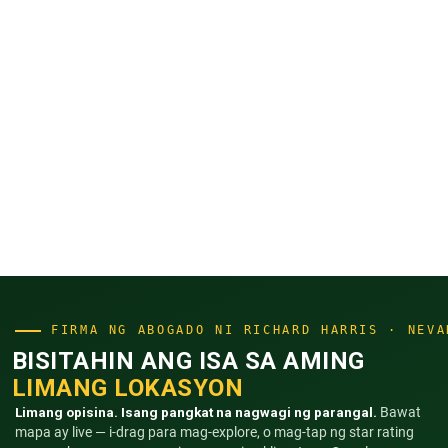
FIRMA NG ABOGADO NI RICHARD HARRIS · NEVA
BISITAHIN ANG ISA SA AMING
LIMANG LOKASYON
Limang opisina. Isang pangkat na nagwagi ng parangal.
Bawat
mapa ay live — i-drag para mag-explore, o mag-tap ng star rating