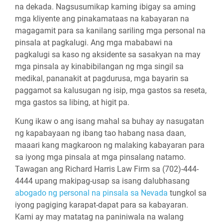
na dekada. Nagsusumikap kaming ibigay sa aming
mga kliyente ang pinakamataas na kabayaran na
magagamit para sa kanilang sariling mga personal na
pinsala at pagkalugi. Ang mga mababawi na
pagkalugi sa kaso ng aksidente sa sasakyan na may
mga pinsala ay kinabibilangan ng mga singil sa
medikal, pananakit at pagdurusa, mga bayarin sa
paggamot sa kalusugan ng isip, mga gastos sa reseta,
mga gastos sa libing, at higit pa.
Kung ikaw o ang isang mahal sa buhay ay nasugatan
ng kapabayaan ng ibang tao habang nasa daan,
maaari kang magkaroon ng malaking kabayaran para
sa iyong mga pinsala at mga pinsalang natamo.
Tawagan ang Richard Harris Law Firm sa (702)-444-
4444 upang makipag-usap sa isang dalubhasang
abogado ng personal na pinsala sa Nevada
tungkol sa
iyong pagiging karapat-dapat para sa kabayaran.
Kami ay may matatag na paniniwala na walang