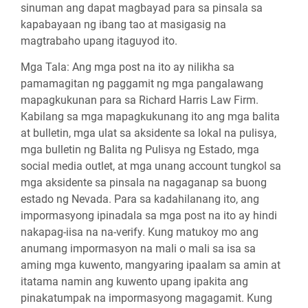
sinuman ang dapat magbayad para sa pinsala sa
kapabayaan ng ibang tao at masigasig na
magtrabaho upang itaguyod ito.
Mga Tala:
Ang mga post na ito ay nilikha sa
pamamagitan ng paggamit ng mga pangalawang
mapagkukunan para sa Richard Harris Law Firm.
Kabilang sa mga mapagkukunang ito ang mga balita
at bulletin, mga ulat sa aksidente sa lokal na pulisya,
mga bulletin ng Balita ng Pulisya ng Estado, mga
social media outlet, at mga unang account tungkol sa
mga aksidente sa pinsala na nagaganap sa buong
estado ng Nevada. Para sa kadahilanang ito, ang
impormasyong ipinadala sa mga post na ito ay hindi
nakapag-iisa na na-verify. Kung matukoy mo ang
anumang impormasyon na mali o mali sa isa sa
aming mga kuwento, mangyaring ipaalam sa amin at
itatama namin ang kuwento upang ipakita ang
pinakatumpak na impormasyong magagamit. Kung