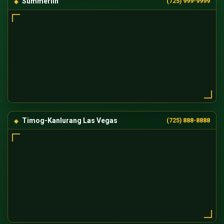
Summerlin
(725) 999-9999
Timog-Kanlurang Las Vegas
(725) 888-8888