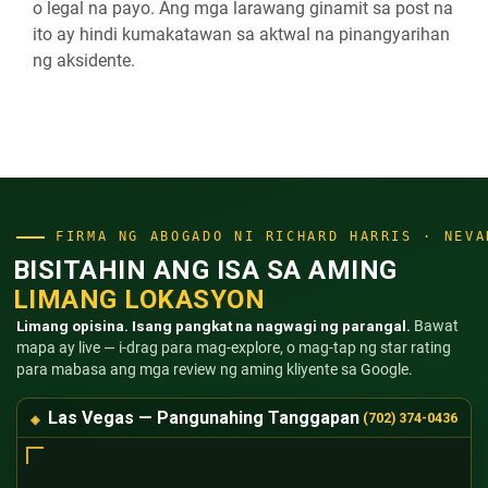
o legal na payo. Ang mga larawang ginamit sa post na
ito ay hindi kumakatawan sa aktwal na pinangyarihan
ng aksidente.
FIRMA NG ABOGADO NI RICHARD HARRIS · NEVA
BISITAHIN ANG ISA SA AMING
LIMANG LOKASYON
Limang opisina. Isang pangkat na nagwagi ng parangal.
Bawat
mapa ay live — i-drag para mag-explore, o mag-tap ng star rating
para mabasa ang mga review ng aming kliyente sa Google.
Las Vegas — Pangunahing Tanggapan
(702) 374-0436