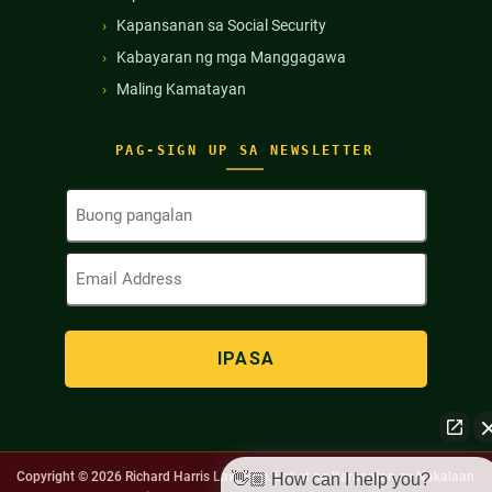
Kapansanan sa Social Security
Kabayaran ng mga Manggagawa
Maling Kamatayan
PAG-SIGN UP SA NEWSLETTER
Buong
Pangalan
(Kinakailangan)
Email
Address
(Kinakailangan)
Copyright © 2026
Richard Harris Law Firm. Lahat ng Karapatan ay Nakalaan
👋🏼 How can I help you?