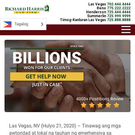
Las Vegas
702.444.4444
Reno
775.222.2222
Henderson
725.444.4444
Summerlin
725.999.9999
Timog-Kanluran Las Vegas
725.888.8888
Tagalog
4000+ Positibong Review
Las Vegas, NV (Hulyo 21, 2020) –
Tinawag ang mga
awtoridad at lokal na tauhan ng emerhensiya sa