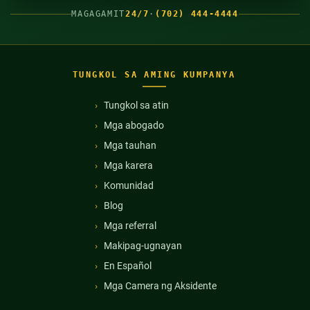
MAGAGAMIT
24/7
·
(702) 444-4444
TUNGKOL SA AMING KUMPANYA
Tungkol sa atin
Mga abogado
Mga tauhan
Mga karera
Komunidad
Blog
Mga referral
Makipag-ugnayan
En Español
Mga Camera ng Aksidente