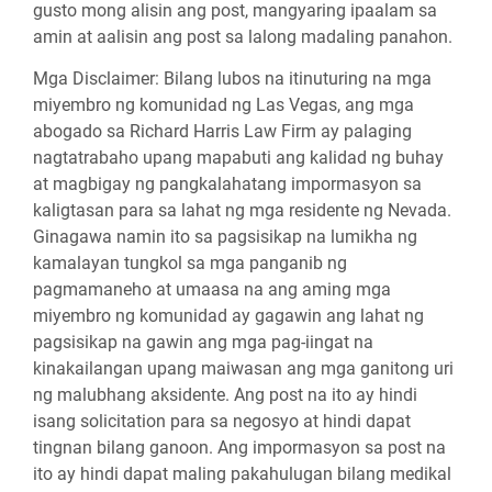
gusto mong alisin ang post, mangyaring ipaalam sa
amin at aalisin ang post sa lalong madaling panahon.
Mga Disclaimer:
Bilang lubos na itinuturing na mga
miyembro ng komunidad ng Las Vegas, ang mga
abogado sa Richard Harris Law Firm ay palaging
nagtatrabaho upang mapabuti ang kalidad ng buhay
at magbigay ng pangkalahatang impormasyon sa
kaligtasan para sa lahat ng mga residente ng Nevada.
Ginagawa namin ito sa pagsisikap na lumikha ng
kamalayan tungkol sa mga panganib ng
pagmamaneho at umaasa na ang aming mga
miyembro ng komunidad ay gagawin ang lahat ng
pagsisikap na gawin ang mga pag-iingat na
kinakailangan upang maiwasan ang mga ganitong uri
ng malubhang aksidente. Ang post na ito ay hindi
isang solicitation para sa negosyo at hindi dapat
tingnan bilang ganoon. Ang impormasyon sa post na
ito ay hindi dapat maling pakahulugan bilang medikal