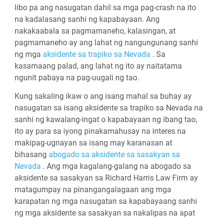
libo pa ang nasugatan dahil sa mga pag-crash na ito
na kadalasang sanhi ng kapabayaan. Ang
nakakaabala sa pagmamaneho, kalasingan, at
pagmamaneho ay ang lahat ng nangungunang sanhi
ng mga
aksidente sa trapiko sa Nevada
. Sa
kasamaang palad, ang lahat ng ito ay naitatama
ngunit pabaya na pag-uugali ng tao.
Kung sakaling ikaw o ang isang mahal sa buhay ay
nasugatan sa isang aksidente sa trapiko sa Nevada na
sanhi ng kawalang-ingat o kapabayaan ng ibang tao,
ito ay para sa iyong pinakamahusay na interes na
makipag-ugnayan sa isang may karanasan at
bihasang
abogado sa aksidente sa sasakyan sa
Nevada
. Ang mga kagalang-galang na abogado sa
aksidente sa sasakyan sa Richard Harris Law Firm ay
matagumpay na pinangangalagaan ang mga
karapatan ng mga nasugatan sa kapabayaang sanhi
ng mga aksidente sa sasakyan sa nakalipas na apat