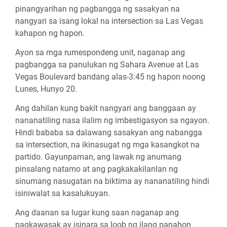
pinangyarihan ng pagbangga ng sasakyan na
nangyari sa isang lokal na intersection sa Las Vegas
kahapon ng hapon.
Ayon sa mga rumespondeng unit, naganap ang
pagbangga sa panulukan ng Sahara Avenue at Las
Vegas Boulevard bandang alas-3:45 ng hapon noong
Lunes, Hunyo 20.
Ang dahilan kung bakit nangyari ang banggaan ay
nananatiling nasa ilalim ng imbestigasyon sa ngayon.
Hindi bababa sa dalawang sasakyan ang nabangga
sa intersection, na ikinasugat ng mga kasangkot na
partido. Gayunpaman, ang lawak ng anumang
pinsalang natamo at ang pagkakakilanlan ng
sinumang nasugatan na biktima ay nananatiling hindi
isiniwalat sa kasalukuyan.
Ang daanan sa lugar kung saan naganap ang
pagkawasak ay isinara sa loob ng ilang panahon