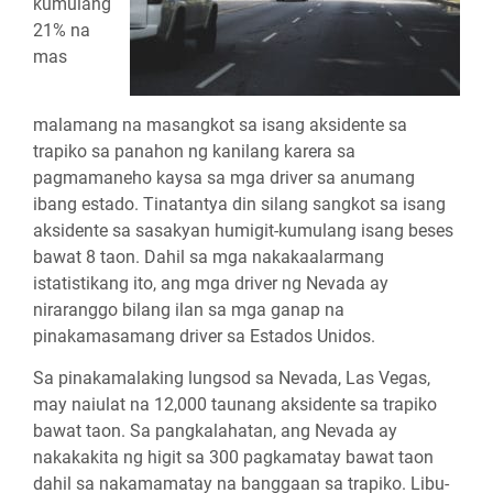
kumulang
21% na
mas
malamang na masangkot sa isang aksidente sa
trapiko sa panahon ng kanilang karera sa
pagmamaneho kaysa sa mga driver sa anumang
ibang estado. Tinatantya din silang sangkot sa isang
aksidente sa sasakyan humigit-kumulang isang beses
bawat 8 taon. Dahil sa mga nakakaalarmang
istatistikang ito, ang mga driver ng Nevada ay
niraranggo bilang ilan sa mga ganap na
pinakamasamang driver sa Estados Unidos.
Sa pinakamalaking lungsod sa Nevada, Las Vegas,
may naiulat na 12,000 taunang aksidente sa trapiko
bawat taon. Sa pangkalahatan, ang Nevada ay
nakakakita ng higit sa 300 pagkamatay bawat taon
dahil sa nakamamatay na banggaan sa trapiko. Libu-