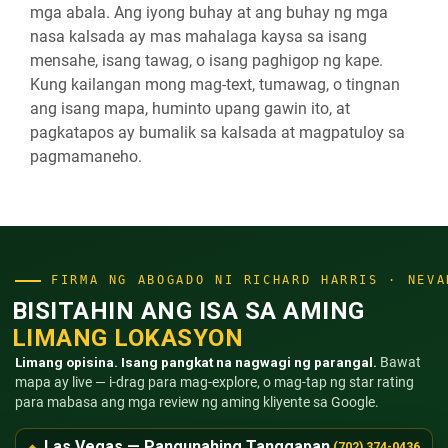
mga abala. Ang iyong buhay at ang buhay ng mga
nasa kalsada ay mas mahalaga kaysa sa isang
mensahe, isang tawag, o isang paghigop ng kape.
Kung kailangan mong mag-text, tumawag, o tingnan
ang isang mapa, huminto upang gawin ito, at
pagkatapos ay bumalik sa kalsada at magpatuloy sa
pagmamaneho.
FIRMA NG ABOGADO NI RICHARD HARRIS · NEVA
BISITAHIN ANG ISA SA AMING
LIMANG LOKASYON
Limang opisina. Isang pangkat na nagwagi ng parangal.
Bawat
mapa ay live — i-drag para mag-explore, o mag-tap ng star rating
para mabasa ang mga review ng aming kliyente sa Google.
Las Vegas — Pangunahing Tanggapan
(702) 374-0436