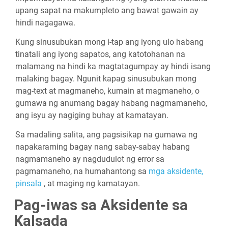
upang sapat na makumpleto ang bawat gawain ay
hindi nagagawa.
Kung sinusubukan mong i-tap ang iyong ulo habang
tinatali ang iyong sapatos, ang katotohanan na
malamang na hindi ka magtatagumpay ay hindi isang
malaking bagay. Ngunit kapag sinusubukan mong
mag-text at magmaneho, kumain at magmaneho, o
gumawa ng anumang bagay habang nagmamaneho,
ang isyu ay nagiging buhay at kamatayan.
Sa madaling salita, ang pagsisikap na gumawa ng
napakaraming bagay nang sabay-sabay habang
nagmamaneho ay nagdudulot ng error sa
pagmamaneho, na humahantong sa
mga aksidente,
pinsala
, at maging ng kamatayan.
Pag-iwas sa Aksidente sa
Kalsada