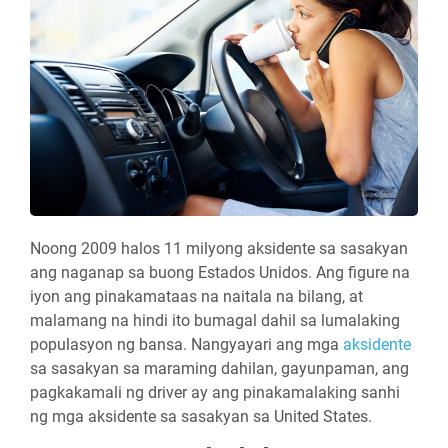
Noong 2009 halos 11 milyong aksidente sa sasakyan
ang naganap sa buong Estados Unidos. Ang figure na
iyon ang pinakamataas na naitala na bilang, at
malamang na hindi ito bumagal dahil sa lumalaking
populasyon ng bansa. Nangyayari ang mga
aksidente
sa sasakyan sa maraming dahilan, gayunpaman, ang
pagkakamali ng driver ay ang pinakamalaking sanhi
ng mga aksidente sa sasakyan sa United States.