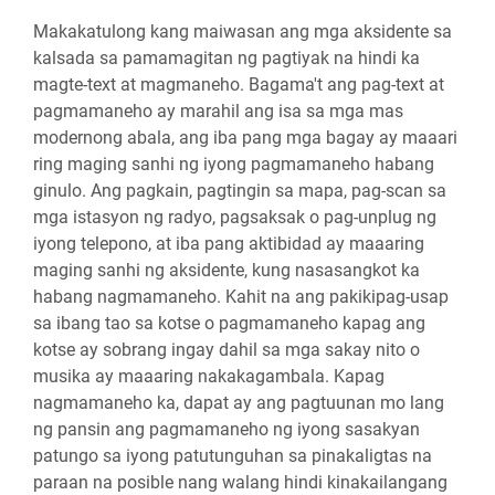
Makakatulong kang maiwasan ang mga aksidente sa
kalsada sa pamamagitan ng pagtiyak na hindi ka
magte-text at magmaneho. Bagama't ang pag-text at
pagmamaneho ay marahil ang isa sa mga mas
modernong abala, ang iba pang mga bagay ay maaari
ring maging sanhi ng iyong pagmamaneho habang
ginulo. Ang pagkain, pagtingin sa mapa, pag-scan sa
mga istasyon ng radyo, pagsaksak o pag-unplug ng
iyong telepono, at iba pang aktibidad ay maaaring
maging sanhi ng aksidente, kung nasasangkot ka
habang nagmamaneho. Kahit na ang pakikipag-usap
sa ibang tao sa kotse o pagmamaneho kapag ang
kotse ay sobrang ingay dahil sa mga sakay nito o
musika ay maaaring nakakagambala. Kapag
nagmamaneho ka, dapat ay ang pagtuunan mo lang
ng pansin ang pagmamaneho ng iyong sasakyan
patungo sa iyong patutunguhan sa pinakaligtas na
paraan na posible nang walang hindi kinakailangang