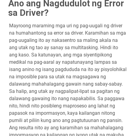
Ano ang Nagdudulot ng Error
sa Driver?
Mayroong maraming mga uri ng pag-uugali ng driver
na humahantong sa error sa driver. Karamihan sa mga
pag-uugaling ito ay nakasentro sa maling akala na
ang utak ng tao ay sanay sa multitasking. Hindi ito
ang kaso. Sa katunayan, ang mga siyentipikong
medikal na pag-aaral ay napatunayang lampas sa
isang anino ng isang pagdududa na ito ay pisyolohikal
na imposible para sa utak na magsagawa ng
dalawang mahahalagang gawain nang sabay-sabay.
Sa halip, ang utak ay nagpalipat-lipat sa pagitan ng
dalawang gawaing ito nang napakabilis. Sa paggawa
nito, hindi nito posibleng maproseso ang lahat ng
papasok na impormasyon, kaya kailangan nitong
pumili at piliin kung ano ang pagtutuunan ng pansin.
Ang resulta nito ay ang karamihan sa mahahalagang
impormasyon na kailangan ng iyong utak na makuha