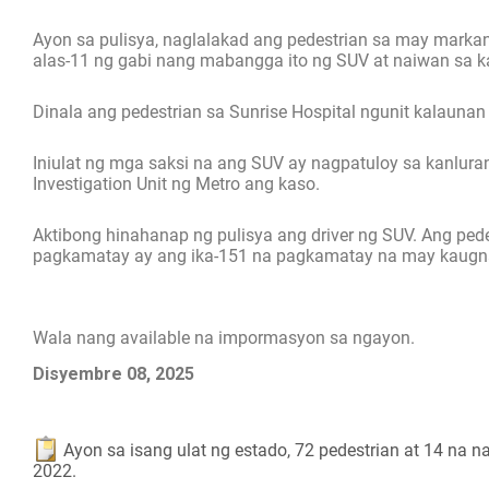
Ayon sa pulisya, naglalakad ang pedestrian sa may marka
alas-11 ng gabi nang mabangga ito ng SUV at naiwan sa ka
Dinala ang pedestrian sa Sunrise Hospital ngunit kalauna
Iniulat ng mga saksi na ang SUV ay nagpatuloy sa kanluran
Investigation Unit ng Metro ang kaso.
Aktibong hinahanap ng pulisya ang driver ng SUV. Ang ped
pagkamatay ay ang ika-151 na pagkamatay na may kaugnay
Wala nang available na impormasyon sa ngayon.
Disyembre 08, 2025
Ayon sa isang ulat ng estado, 72 pedestrian at 14 na 
2022.