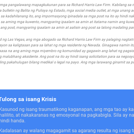
g mga pangalawang mapagkukunan para sa Richard Harris Law Firm. Kabilang s
mga bulletin ng Balita ng Pulisya ng Estado, mga social media outlet, at mga unang 
a kadahilanang ito, ang impormasyong ipinadala sa mga post na ito ay hindi nak
 sa aming mga kuwento, mangyaring ipaalam sa amin at itatama namin ang kuwe
g post, mangyaring ipaalam sa amin at aalisin ang post sa lalong madaling pa
d ng Las Vegas, ang mga abogado sa Richard Harris Law Firm ay palaging nagta
n sa kaligtasan para sa lahat ng mga residente ng Nevada. Ginagawa namin ito
asa na ang aming mga miyembro ng komunidad ay gagawin ang lahat ng pagsis
alubhang aksidente. Ang post na ito ay hindi isang solicitation para sa negosyo
ing pakahulugan bilang medikal o legal na payo. Ang mga larawang ginamit sa pos
Tulong sa isang Krisis
Kasunod ng isang traumatikong kaganapan, ang mga tao ay 
nalilito, at nakakaranas ng emosyonal na pagkabigla. Sila ay 
hindi handa.
Kadalasan ay walang magagamit sa agarang resulta ng isang 