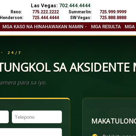
Las Vegas:
702.444.4444
Reno:
775.222.2222
Summerlin:
725.999.9999
Henderson:
725.444.4444
SW Vegas:
725.888.8888
MGA KASO NA HINAHAWAKAN NAMIN
MGA RESULTA
MGA
 · 24/7
 TUNGKOL SA AKSIDENTE
mera para sa iyo.
Telepono
MAKATULONG
(Kinakailangan)