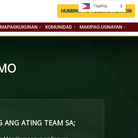
Tagalog
Tagalog
HUMINGI NG TULONG NGAYON
 MAPAGKUKUNAN
KOMUNIDAD
MAKIPAG-UGNAYAN
 MO
 ANG ATING TEAM SA;