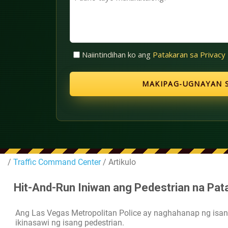
(Kinakailangan)
tayo
makakatulong?
Walang
Naiintindihan ko ang
Patakaran sa Privacy
Pamagat
(Kinakailangan)
/
Traffic Command Center
/ Artikulo
Hit-And-Run Iniwan ang Pedestrian na Pat
Ang Las Vegas Metropolitan Police ay naghahanap ng isang
ikinasawi ng isang pedestrian.