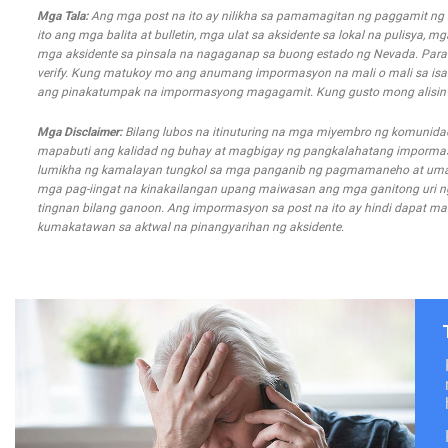
Mga Tala:
Ang mga post na ito ay nilikha sa pamamagitan ng paggamit n
ito ang mga balita at bulletin, mga ulat sa aksidente sa lokal na pulisya, 
mga aksidente sa pinsala na nagaganap sa buong estado ng Nevada. Para s
verify. Kung matukoy mo ang anumang impormasyon na mali o mali sa isa
ang pinakatumpak na impormasyong magagamit. Kung gusto mong alisin an
Mga Disclaimer:
Bilang lubos na itinuturing na mga miyembro ng komunida
mapabuti ang kalidad ng buhay at magbigay ng pangkalahatang impormasyo
lumikha ng kamalayan tungkol sa mga panganib ng pagmamaneho at uma
mga pag-iingat na kinakailangan upang maiwasan ang mga ganitong uri ng m
tingnan bilang ganoon. Ang impormasyon sa post na ito ay hindi dapat mal
kumakatawan sa aktwal na pinangyarihan ng aksidente.