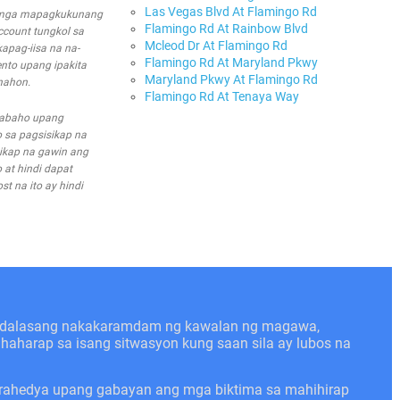
Las Vegas Blvd At Flamingo Rd
a mga mapagkukunang
Flamingo Rd At Rainbow Blvd
account tungkol sa
Mcleod Dr At Flamingo Rd
apag-iisa na na-
Flamingo Rd At Maryland Pkwy
nto upang ipakita
Maryland Pkwy At Flamingo Rd
nahon.
Flamingo Rd At Tenaya Way
trabaho upang
 sa pagsisikap na
ikap na gawin ang
 at hindi dapat
t na ito ay hindi
kadalasang nakakaramdam ng kawalan ng magawa,
nahaharap sa isang sitwasyon kung saan sila ay lubos na
trahedya upang gabayan ang mga biktima sa mahihirap