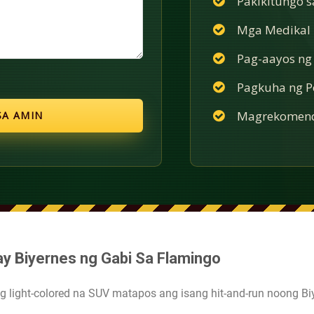
Pakikitungo 
Mga Medikal n
Pag-aayos ng
Pagkuha ng Po
Magrekomend
ay Biyernes ng Gabi Sa Flamingo
 light-colored na SUV matapos ang isang hit-and-run noong Bi