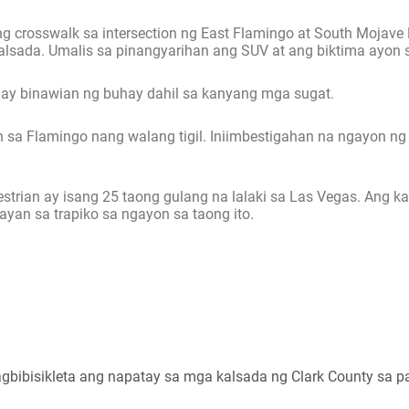
ng crosswalk sa intersection ng East Flamingo at South Mojav
lsada. Umalis sa pinangyarihan ang SUV at ang biktima ayon s
n ay binawian ng buhay dahil sa kanyang mga sugat.
 sa Flamingo nang walang tigil. Iniimbestigahan na ngayon ng 
estrian ay isang 25 taong gulang na lalaki sa Las Vegas. Ang k
an sa trapiko sa ngayon sa taong ito.
nagbibisikleta ang napatay sa mga kalsada ng Clark County sa 