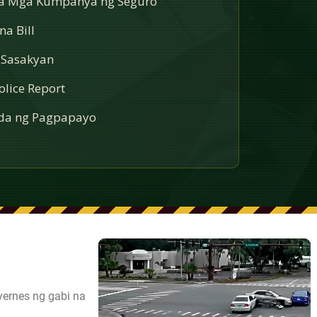
sa Mga Kumpanya ng Seguro
a Bill
 Sasakyan
lice Report
a ng Pagpapayo
yernes ng gabi na