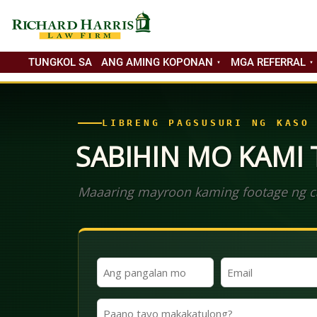
TUNGKOL SA
ANG AMING KOPONAN
MGA REFERRAL
LIBRENG PAGSUSURI NG KASO
SABIHIN MO KAMI
Maaaring mayroon kaming footage ng ca
Ang
Email
Iyong
(Kinakailangan)
Pangalan
Paano