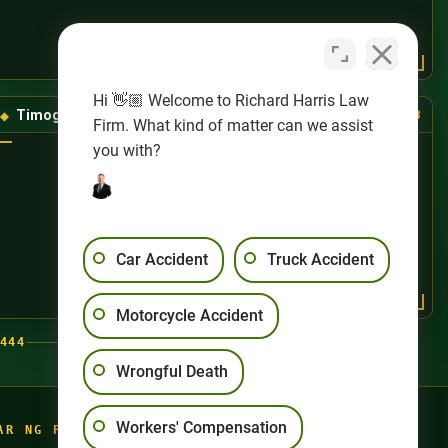
Hi 👋🏼 Welcome to Richard Harris Law
Timog-Kanlurang Las Vegas
(725) 888-8888
Firm. What kind of matter can we assist
you with?
Car Accident
Truck Accident
Motorcycle Accident
444
Wrongful Death
Workers' Compensation
AR NG PAGSASANAY