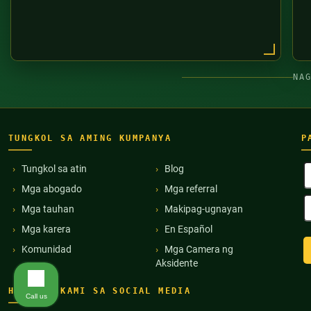
NA
TUNGKOL SA AMING KUMPANYA
P
B
Tungkol sa atin
Blog
P
Mga abogado
Mga referral
(
E
Mga tauhan
Makipag-ugnayan
A
(
Mga karera
En Español
Komunidad
Mga Camera ng
Aksidente
HANAPIN KAMI SA SOCIAL MEDIA
Call us