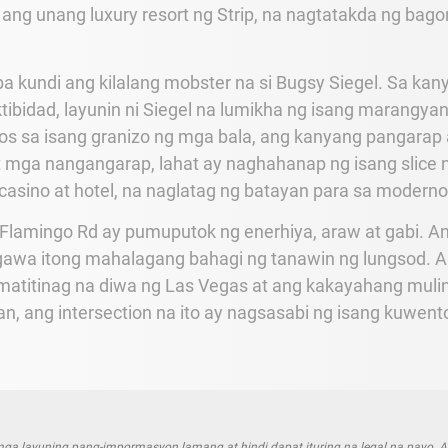
o ang unang luxury resort ng Strip, na nagtatakda ng b
 iba kundi ang kilalang mobster na si Bugsy Siegel. Sa
bidad, layunin ni Siegel na lumikha ng isang marangyang
s sa isang granizo ng mga bala, ang kanyang pangarap 
 at mga nangangarap, lahat ay naghahanap ng isang slice
asino at hotel, na naglatag ng batayan para sa modern
t Flamingo Rd ay pumuputok ng enerhiya, araw at gabi. 
gawa itong mahalagang bahagi ng tanawin ng lungsod. A
atitinag na diwa ng Las Vegas at ang kakayahang muling l
n, ang intersection na ito ay nagsasabi ng isang kuwen
mga layuning pang-impormasyon lamang at hindi dapat ituring na legal na payo. 