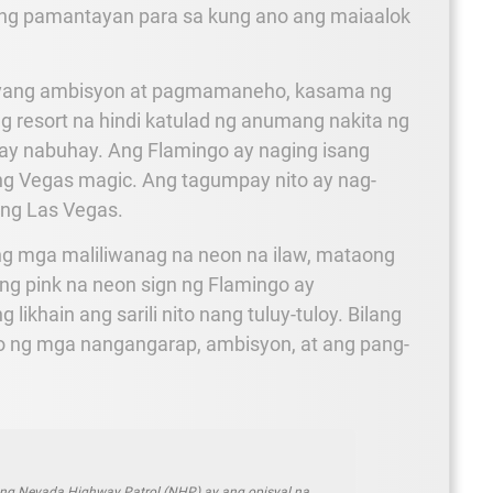
agong pamantayan para sa kung ano ang maiaalok
 kanyang ambisyon at pagmamaneho, kasama ng
 resort na hindi katulad ng anumang nakita ng
ay nabuhay. Ang Flamingo ay naging isang
 ng Vegas magic. Ang tagumpay nito ay nag-
ong Las Vegas.
Ang mga maliliwanag na neon na ilaw, mataong
ng pink na neon sign ng Flamingo ay
ikhain ang sarili nito nang tuluy-tuloy. Bilang
to ng mga nangangarap, ambisyon, at ang pang-
Ang Nevada Highway Patrol (NHP) ay ang opisyal na