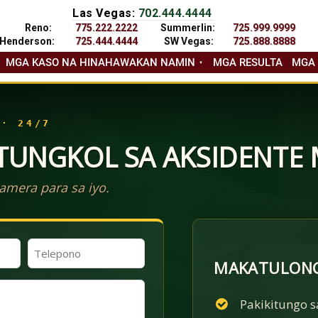
Las Vegas:
702.444.4444
Reno:
775.222.2222
Summerlin:
725.999.9999
Henderson:
725.444.4444
SW Vegas:
725.888.8888
MGA KASO NA HINAHAWAKAN NAMIN
MGA RESULTA
MGA
 · 24/7
 TUNGKOL SA AKSIDENTE
mera para sa iyo.
Telepono
MAKATULONG
(Kinakailangan)
Pakikitungo 