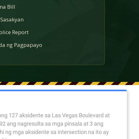
a Bill
 Sasakyan
lice Report
a ng Pagpapayo
ng 127 aksidente sa Las Vegas Boulevard at
2 ang nagresulta sa mga pinsala at 3 ang
 ng mga aksidente sa intersection na ito ay