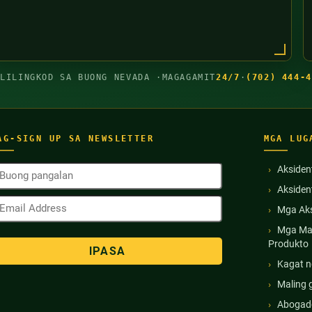
GLILINGKOD SA BUONG NEVADA ·
MAGAGAMIT
24/7
·
(702) 444-4
AG-SIGN UP SA NEWSLETTER
MGA LUG
uong
Aksiden
angalan
Akside
Kinakailangan)
mail
Mga Aks
ddress
Kinakailangan)
Mga Ma
Produkto
Kagat n
Maling 
Abogado