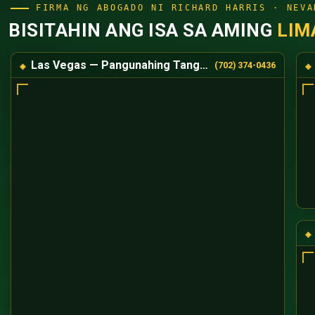
FIRMA NG ABOGADO NI RICHARD HARRIS · NEVA
BISITAHIN ANG ISA SA AMING
LIM
Las Vegas — Pangunahing Tanggapan
(702) 374-0436