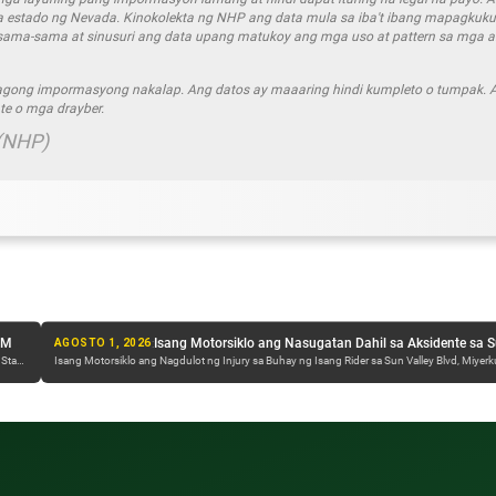
 estado ng Nevada. Kinokolekta ng NHP ang data mula sa iba't ibang mapagkukuna
sama-sama at sinusuri ang data upang matukoy ang mga uso at pattern sa mga aks
ng impormasyong nakalap. Ang datos ay maaaring hindi kumpleto o tumpak. A
te o mga drayber.
 (NHP)
:
Isang Motorsiklo ang Nasugatan Dahil sa Aksidente sa Sun Valley Blvd
HULYO 30, 2026
rkules
Isang NDOT Street Sweeper ang Nabangga ng Semi sa I-80 Malapit sa Sparks Magdamag I
banggaan...