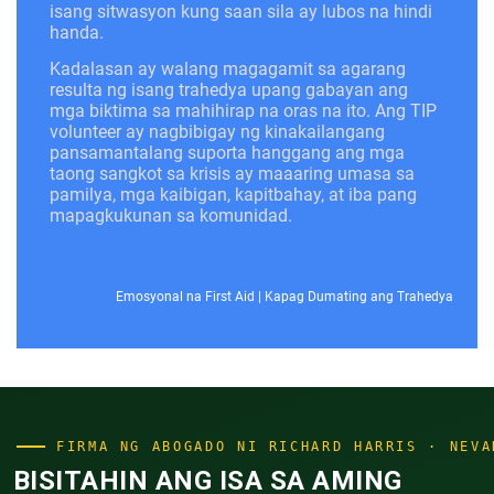
isang sitwasyon kung saan sila ay lubos na hindi
handa.
Kadalasan ay walang magagamit sa agarang
resulta ng isang trahedya upang gabayan ang
mga biktima sa mahihirap na oras na ito. Ang TIP
volunteer ay nagbibigay ng kinakailangang
pansamantalang suporta hanggang ang mga
taong sangkot sa krisis ay maaaring umasa sa
pamilya, mga kaibigan, kapitbahay, at iba pang
mapagkukunan sa komunidad.
Emosyonal na First Aid
|
Kapag Dumating ang Trahedya
FIRMA NG ABOGADO NI RICHARD HARRIS · NEVA
BISITAHIN ANG ISA SA AMING