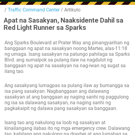
/
Traffic Command Center
/ Artikulo
Apat na Sasakyan, Naaksidente Dahil sa
Red Light Runner sa Sparks
Ang Sparks Boulevard at Prater Way ang pinangyarihan ng
banggaan ng apat na sasakyan noong Martes, alas-11:18
ng umaga. Isang sasakyan na patungo pahilaga sa Sparks
Blvd. ang sumalpok sa pulang ilaw na nagdulot ng
banggaan ng apat na sasakyan na nag-iwan ng sugat sa
ilang tao.
Ang sasakyang lumagpas sa pulang ilaw ay bumangga sa
isa pang sasakyan. Nagbanggaan ang dalawang
sasakyan at ang banggaan ay naging sanhi ng paggulong
ng isa sa dalawang sasakyan, na naging sanhi ng
pagkakaipit ng dalawa pang sasakyan sa banggaan.
Isang tao ang nakulong sa loob ng sasakyan at
kinailangang ilabas ito ng mga emergency crew. Dalawang
tao, kabilang ang nakulong na drayber at ang lumabag sa