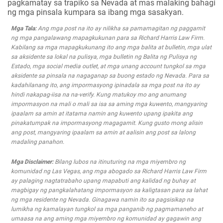
pagkamatay sa trapiko sa Nevada at mas malaking bahagi
ng mga pinsala kumpara sa ibang mga sasakyan.
Mga Tala:
Ang mga post na ito ay nilikha sa pamamagitan ng paggamit
ng mga pangalawang mapagkukunan para sa Richard Harris Law Firm.
Kabilang sa mga mapagkukunang ito ang mga balita at bulletin, mga ulat
sa aksidente sa lokal na pulisya, mga bulletin ng Balita ng Pulisya ng
Estado, mga social media outlet, at mga unang account tungkol sa mga
aksidente sa pinsala na nagaganap sa buong estado ng Nevada. Para sa
kadahilanang ito, ang impormasyong ipinadala sa mga post na ito ay
hindi nakapag-iisa na na-verify. Kung matukoy mo ang anumang
impormasyon na mali o mali sa isa sa aming mga kuwento, mangyaring
ipaalam sa amin at itatama namin ang kuwento upang ipakita ang
pinakatumpak na impormasyong magagamit. Kung gusto mong alisin
ang post, mangyaring ipaalam sa amin at aalisin ang post sa lalong
madaling panahon.
Mga Disclaimer:
Bilang lubos na itinuturing na mga miyembro ng
komunidad ng Las Vegas, ang mga abogado sa Richard Harris Law Firm
ay palaging nagtatrabaho upang mapabuti ang kalidad ng buhay at
magbigay ng pangkalahatang impormasyon sa kaligtasan para sa lahat
ng mga residente ng Nevada. Ginagawa namin ito sa pagsisikap na
lumikha ng kamalayan tungkol sa mga panganib ng pagmamaneho at
umaasa na ang aming mga miyembro ng komunidad ay gagawin ang