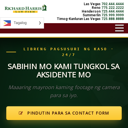
Las Vegas
702.444.4444
Reno
775.222.2222
Henderson
725.444.4444
Summerlin
725.999.9999
Timog-Kanluran Las Vegas
725.888.8888
Tagalog
Tagalog
LIBRENG PAGSUSURI NG KASO ·
24/7
SABIHIN MO KAMI TUNGKOL SA
AKSIDENTE MO
Maaaring mayroon kaming footage ng camera
para sa iyo.
PINDUTIN PARA SA CONTACT FORM