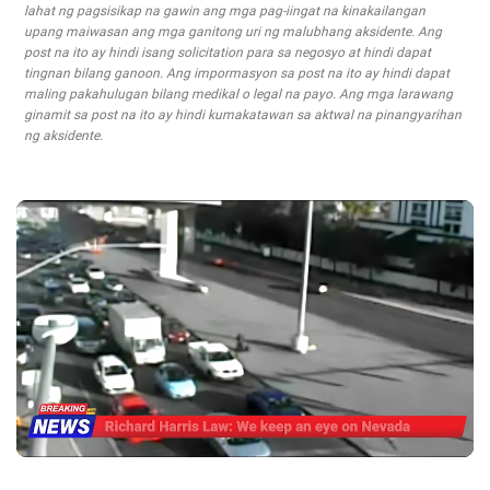
lahat ng pagsisikap na gawin ang mga pag-iingat na kinakailangan
upang maiwasan ang mga ganitong uri ng malubhang aksidente. Ang
post na ito ay hindi isang solicitation para sa negosyo at hindi dapat
tingnan bilang ganoon. Ang impormasyon sa post na ito ay hindi dapat
maling pakahulugan bilang medikal o legal na payo. Ang mga larawang
ginamit sa post na ito ay hindi kumakatawan sa aktwal na pinangyarihan
ng aksidente.