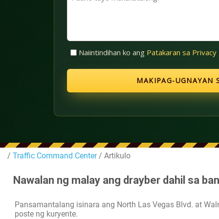
(Kinakailangan)
tayo
makakatulong?
Walang
Naiintindihan ko ang
Patakaran sa Privacy
Pamagat
(Kinakailangan)
/
Traffic Command Center
/ Artikulo
Nawalan ng malay ang drayber dahil sa ba
Pansamantalang isinara ang North Las Vegas Blvd. at Wa
poste ng kuryente.