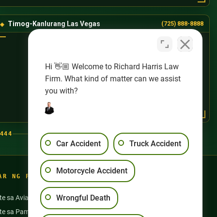
Timog-Kanlurang Las Vegas
(725) 888-8888
Hi 👋🏼 Welcome to Richard Harris Law
Firm. What kind of matter can we assist
you with?
444
Car Accident
Truck Accident
Motorcycle Accident
AR NG PAGSASANAY
Wrongful Death
te sa Aviation
Aksidente sa Motorsiklo
nte sa Pamamangka
Pang-aabuso sa Nursing Home