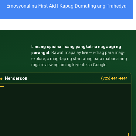
Emosyonal na First Aid
|
Kapag Dumating ang Trahedya
Limang opisina. Isang pangkat na nagwagi ng
parangal.
Bawat mapa ay live — i-drag para mag-
explore, o mag-tap ng star rating para mabasa ang
mga review ng aming kliyente sa Google.
Henderson
(725) 444-4444