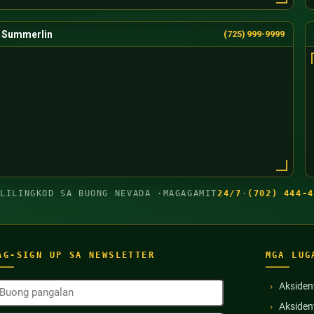
Summerlin
(725) 999-9999
GLILINGKOD SA BUONG NEVADA ·
MAGAGAMIT
24/7
·
(702) 444-4
AG-SIGN UP SA NEWSLETTER
MGA LUG
uong
Aksiden
angalan
Akside
Kinakailangan)