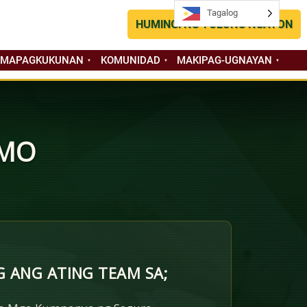
Tagalog
Tagalog
HUMINGI NG TULONG NGAYON
 MAPAGKUKUNAN
KOMUNIDAD
MAKIPAG-UGNAYAN
 MO
 ANG ATING TEAM SA;