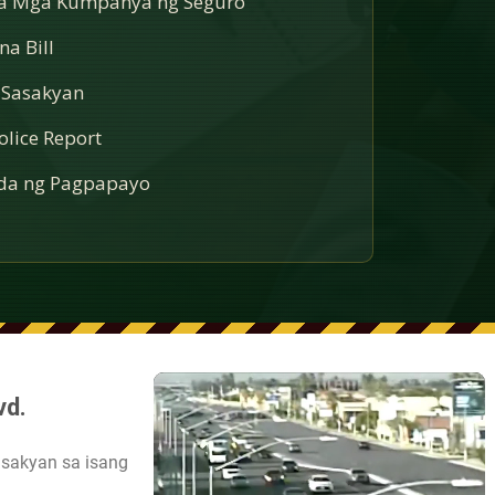
sa Mga Kumpanya ng Seguro
a Bill
 Sasakyan
lice Report
a ng Pagpapayo
vd.
asakyan sa isang