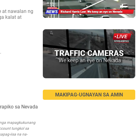
e at nawalan ng
a kalat at
.
MAKIPAG-UGNAYAN SA AMIN
trapiko sa Nevada
a mga mapagkukunang
account tungkol sa
apag-iisa na na-