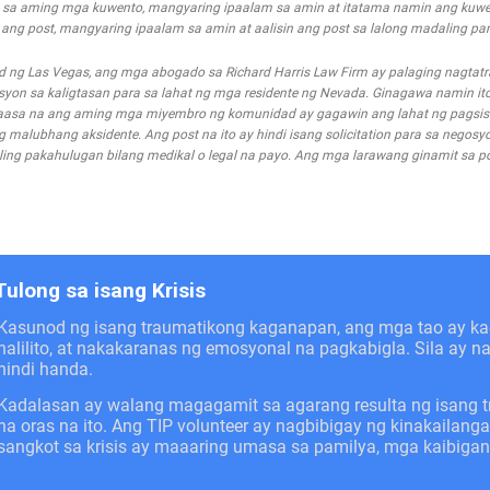
 sa aming mga kuwento, mangyaring ipaalam sa amin at itatama namin ang kuwe
g post, mangyaring ipaalam sa amin at aalisin ang post sa lalong madaling pa
d ng Las Vegas, ang mga abogado sa Richard Harris Law Firm ay palaging nagta
n sa kaligtasan para sa lahat ng mga residente ng Nevada. Ginagawa namin ito
asa na ang aming mga miyembro ng komunidad ay gagawin ang lahat ng pagsis
alubhang aksidente. Ang post na ito ay hindi isang solicitation para sa negosyo
ing pakahulugan bilang medikal o legal na payo. Ang mga larawang ginamit sa pos
Tulong sa isang Krisis
Kasunod ng isang traumatikong kaganapan, ang mga tao ay 
nalilito, at nakakaranas ng emosyonal na pagkabigla. Sila ay 
hindi handa.
Kadalasan ay walang magagamit sa agarang resulta ng isang 
na oras na ito. Ang TIP volunteer ay nagbibigay ng kinakail
sangkot sa krisis ay maaaring umasa sa pamilya, mga kaibiga