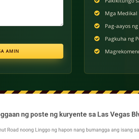
Pakikitungo 
Mga Medikal n
Pag-aayos ng
Pagkuha ng Po
Magrekomend
nggaan ng poste ng kuryente sa Las Vegas Bl
lnut Road noong Linggo ng hapon nang bumangga ang isang s