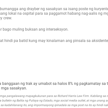
s bumangga ang drayber ng sasakyan sa isang poste ng kuryent
ang lokal na ospital para sa paggamot habang nag-aalis ng mg
y crew.
ar bago muling buksan ang interseksyon.
 at hindi pa batid kung may kinalaman ang pinsala sa aksidente
ga banggaan ng trak ay umabot sa halos 8% ng pagkamatay sa 
g mga sasakyan.
g mga pangalawang mapagkukunan para sa Richard Harris Law Firm. Kabilang s
mga bulletin ng Balita ng Pulisya ng Estado, mga social media outlet, at mga unang 
a kadahilanang ito, ang impormasyong ipinadala sa mga post na ito ay hindi nak