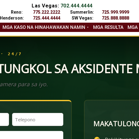
Las Vegas:
702.444.4444
Reno:
775.222.2222
Summerlin:
725.999.9999
Henderson:
725.444.4444
SW Vegas:
725.888.8888
MGA KASO NA HINAHAWAKAN NAMIN
MGA RESULTA
MGA
 · 24/7
 TUNGKOL SA AKSIDENTE
mera para sa iyo.
Telepono
MAKATULONG
(Kinakailangan)