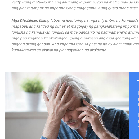
verify. Kung matukoy mo ang anumang impormasyon na mali o mali sa isa
ang pinakatumpak na impormasyong magagamit. Kung gusto mong alisin an
Mga Disclaimer:
Bilang lubos na itinuturing na mga miyembro ng komunida
mapabuti ang kalidad ng buhay at magbigay ng pangkalahatang impormasyo
lumikha ng kamalayan tungkol sa mga panganib ng pagmamaneho at uma
mga pag-iingat na kinakailangan upang maiwasan ang mga ganitong uri ng m
tingnan bilang ganoon. Ang impormasyon sa post na ito ay hindi dapat mal
kumakatawan sa aktwal na pinangyarihan ng aksidente.