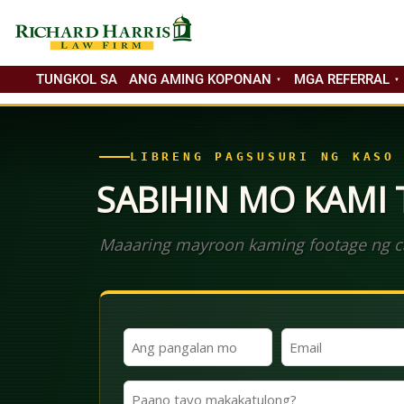
TUNGKOL SA
ANG AMING KOPONAN
MGA REFERRAL
LIBRENG PAGSUSURI NG KASO
SABIHIN MO KAMI
Maaaring mayroon kaming footage ng ca
Ang
Email
Iyong
(Kinakailangan)
Pangalan
Paano