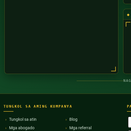
NA
TUNGKOL SA AMING KUMPANYA
P
B
Tungkol sa atin
Blog
P
Mga abogado
Mga referral
(