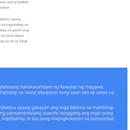
nto upang ipakita
nahon.
trabaho upang
 sa pagsisikap na
ikap na gawin ang
 at hindi dapat
t na ito ay hindi
kadalasang nakakaramdam ng kawalan ng magawa,
nahaharap sa isang sitwasyon kung saan sila ay lubos na
trahedya upang gabayan ang mga biktima sa mahihirap
angang pansamantalang suporta hanggang ang mga taong
n, kapitbahay, at iba pang mapagkukunan sa komunidad.