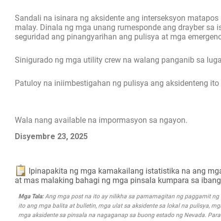
Sandali na isinara ng aksidente ang interseksyon matapo
malay. Dinala ng mga unang rumesponde ang drayber sa is
seguridad ang pinangyarihan ang pulisya at mga emergenc
Sinigurado ng mga utility crew na walang panganib sa lug
Patuloy na iniimbestigahan ng pulisya ang aksidenteng ito
Wala nang available na impormasyon sa ngayon.
Disyembre 23, 2025
Ipinapakita ng mga kamakailang istatistika na ang m
at mas malaking bahagi ng mga pinsala kumpara sa iban
Mga Tala:
Ang mga post na ito ay nilikha sa pamamagitan ng paggamit n
ito ang mga balita at bulletin, mga ulat sa aksidente sa lokal na pulisya, 
mga aksidente sa pinsala na nagaganap sa buong estado ng Nevada. Para s