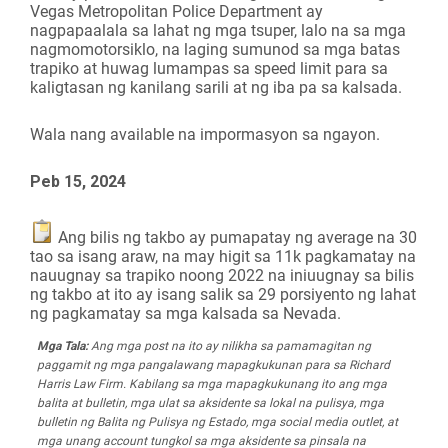
Vegas Metropolitan Police Department ay
nagpapaalala sa lahat ng mga tsuper, lalo na sa mga
nagmomotorsiklo, na laging sumunod sa mga batas
trapiko at huwag lumampas sa speed limit para sa
kaligtasan ng kanilang sarili at ng iba pa sa kalsada.
Wala nang available na impormasyon sa ngayon.
Peb 15, 2024
Ang bilis ng takbo ay pumapatay ng average na 30
tao sa isang araw, na may higit sa 11k pagkamatay na
nauugnay sa trapiko noong 2022 na iniuugnay sa bilis
ng takbo at ito ay isang salik sa 29 porsiyento ng lahat
ng pagkamatay sa mga kalsada sa Nevada.
Mga Tala:
Ang mga post na ito ay nilikha sa pamamagitan ng
paggamit ng mga pangalawang mapagkukunan para sa Richard
Harris Law Firm. Kabilang sa mga mapagkukunang ito ang mga
balita at bulletin, mga ulat sa aksidente sa lokal na pulisya, mga
bulletin ng Balita ng Pulisya ng Estado, mga social media outlet, at
mga unang account tungkol sa mga aksidente sa pinsala na