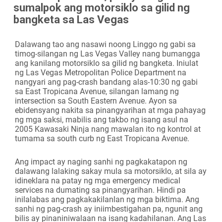
sumalpok ang motorsiklo sa gilid ng
Camera
bangketa sa Las Vegas
Dalawang tao ang nasawi noong Linggo ng gabi sa
timog-silangan ng Las Vegas Valley nang bumangga
ang kanilang motorsiklo sa gilid ng bangketa. Iniulat
ng Las Vegas Metropolitan Police Department na
nangyari ang pag-crash bandang alas-10:30 ng gabi
sa East Tropicana Avenue, silangan lamang ng
intersection sa South Eastern Avenue. Ayon sa
ebidensyang nakita sa pinangyarihan at mga pahayag
ng mga saksi, mabilis ang takbo ng isang asul na
2005 Kawasaki Ninja nang mawalan ito ng kontrol at
tumama sa south curb ng East Tropicana Avenue.
Ang impact ay naging sanhi ng pagkakatapon ng
dalawang lalaking sakay mula sa motorsiklo, at sila ay
idineklara na patay ng mga emergency medical
services na dumating sa pinangyarihan. Hindi pa
inilalabas ang pagkakakilanlan ng mga biktima. Ang
sanhi ng pag-crash ay iniimbestigahan pa, ngunit ang
bilis ay pinaniniwalaan na isang kadahilanan. Ang Las