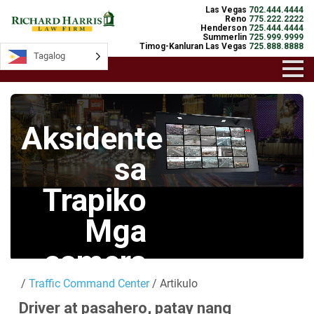
Las Vegas
702.444.4444
Reno
775.222.2222
Henderson
725.444.4444
Summerlin
725.999.9999
Timog-Kanluran Las Vegas
725.888.8888
Tagalog
Tagalog
Aksidente
sa
Trapiko
Mga
camera
/
Traffic Command Center
/ Artikulo
Mga Live na
Driver at pasahero, patay nang