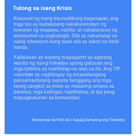
Tulong sa isang Krisis
Kasunod ng isang traumatikong kaganapan, ang
mga tao ay kadalasang nakakaramdam ng
kawalan ng magawa, nalilito, at nakakaranas ng
emosyonal na pagkabigla. Sila ay nahaharap sa
isang sitwasyon kung saan sila ay lubos na hindi
handa.
Kadalasan ay walang magagamit sa agarang
resulta ng isang trahedya upang gabayan ang
mga biktima sa mahihirap na oras na ito. Ang TIP
volunteer ay nagbibigay ng kinakailangang
pansamantalang suporta hanggang ang mga
taong sangkot sa krisis ay maaaring umasa sa
pamilya, mga kaibigan, kapitbahay, at iba pang
mapagkukunan sa komunidad.
Emosyonal na First Aid
|
Kapag Dumating ang Trahedya