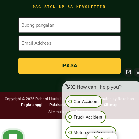
PAG-SIGN UP SA NEWSLETTER
Buong
Pangalan
(Kinakailangan)
Email
Address
(Kinakailangan)
👋🏼 How can I help you?
Copyright © 2026
Richard Harris Law Firm. Lahat ng Karapatan ay Nakalaan
Car Accident
Pagtatanggi
|
Patakaran sa Pagkapribado
|
Sitemap
Site mula sa
NetDynamic
Truck Accident
Motorcycle Accident
Scroll