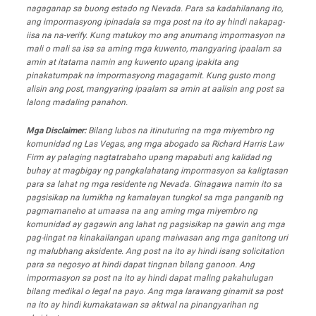
nagaganap sa buong estado ng Nevada. Para sa kadahilanang ito,
ang impormasyong ipinadala sa mga post na ito ay hindi nakapag-
iisa na na-verify. Kung matukoy mo ang anumang impormasyon na
mali o mali sa isa sa aming mga kuwento, mangyaring ipaalam sa
amin at itatama namin ang kuwento upang ipakita ang
pinakatumpak na impormasyong magagamit. Kung gusto mong
alisin ang post, mangyaring ipaalam sa amin at aalisin ang post sa
lalong madaling panahon.
Mga Disclaimer:
Bilang lubos na itinuturing na mga miyembro ng
komunidad ng Las Vegas, ang mga abogado sa Richard Harris Law
Firm ay palaging nagtatrabaho upang mapabuti ang kalidad ng
buhay at magbigay ng pangkalahatang impormasyon sa kaligtasan
para sa lahat ng mga residente ng Nevada. Ginagawa namin ito sa
pagsisikap na lumikha ng kamalayan tungkol sa mga panganib ng
pagmamaneho at umaasa na ang aming mga miyembro ng
komunidad ay gagawin ang lahat ng pagsisikap na gawin ang mga
pag-iingat na kinakailangan upang maiwasan ang mga ganitong uri
ng malubhang aksidente. Ang post na ito ay hindi isang solicitation
para sa negosyo at hindi dapat tingnan bilang ganoon. Ang
impormasyon sa post na ito ay hindi dapat maling pakahulugan
bilang medikal o legal na payo. Ang mga larawang ginamit sa post
na ito ay hindi kumakatawan sa aktwal na pinangyarihan ng