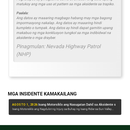
matukoy ang mga uso at pattern sa mga aksidente sa trapiko.
Paalala:
Ang datos ay maaaring magbago habang may mga bagong
impormasyong nakalap. Ang datos ay maaaring hindi
kumpleto o tumpak. Ang datos ay hindi dapat gamitin upang
makabuo ng mga konklusyon tungkol sa mga indibidwal na
aksidente o mga drayber.
Pinagmulan: Nevada Highway Patrol
(NHP)
MGA INSIDENTE KAMAKAILANG
HULYO 30, 2026
:
HUL
Isang Motorsiklo ang Nasugatan Dahil sa Aksidente sa Sun Valley Blvd
Isang NDOT Street Sweeper ang Nabangga ng Semi sa I-80 Malapit sa Sparks Magdamag
Isang NDOT Street Sweeper ang Nabangga ng Semi sa I-80 Malapit sa Sparks
Aks
Magdamag Isang banggaan...
Ayon