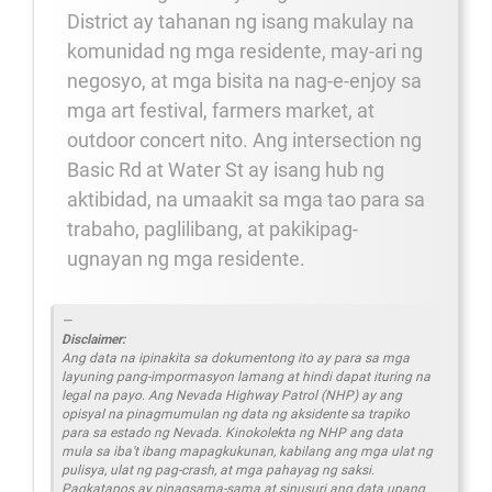
District ay tahanan ng isang makulay na
komunidad ng mga residente, may-ari ng
negosyo, at mga bisita na nag-e-enjoy sa
mga art festival, farmers market, at
outdoor concert nito. Ang intersection ng
Basic Rd at Water St ay isang hub ng
aktibidad, na umaakit sa mga tao para sa
trabaho, paglilibang, at pakikipag-
ugnayan ng mga residente.
Disclaimer:
Ang data na ipinakita sa dokumentong ito ay para sa mga
layuning pang-impormasyon lamang at hindi dapat ituring na
legal na payo. Ang Nevada Highway Patrol (NHP) ay ang
opisyal na pinagmumulan ng data ng aksidente sa trapiko
para sa estado ng Nevada. Kinokolekta ng NHP ang data
mula sa iba't ibang mapagkukunan, kabilang ang mga ulat ng
pulisya, ulat ng pag-crash, at mga pahayag ng saksi.
Pagkatapos ay pinagsama-sama at sinusuri ang data upang