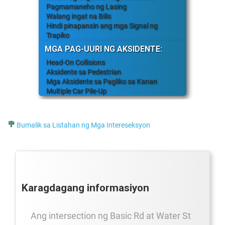
Pagmamaneho ng Lasing
Walang ingat na Bilis
Hindi pinapansin ang mga Signal ng
Trapiko
MGA PAG-UURI NG AKSIDENTE:
Head-On Collisions
Aksidente sa Pedestrian
Mga Aksidente sa Pagliko sa Kanan
Multiple Car Pile-Up
Bumalik sa Listahan ng Mga Intereseksyon
Karagdagang informasiyon
Ang intersection ng Basic Rd at Water St