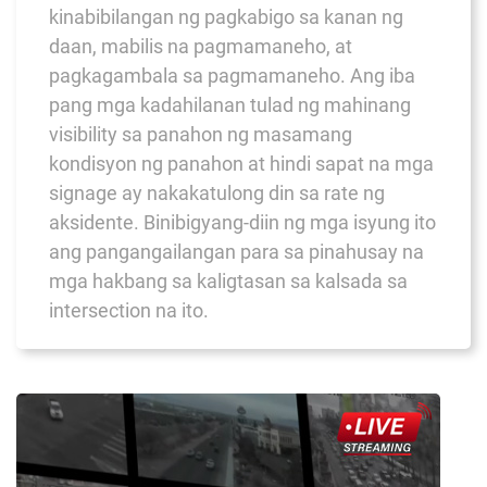
kinabibilangan ng pagkabigo sa kanan ng
daan, mabilis na pagmamaneho, at
pagkagambala sa pagmamaneho. Ang iba
pang mga kadahilanan tulad ng mahinang
visibility sa panahon ng masamang
kondisyon ng panahon at hindi sapat na mga
signage ay nakakatulong din sa rate ng
aksidente. Binibigyang-diin ng mga isyung ito
ang pangangailangan para sa pinahusay na
mga hakbang sa kaligtasan sa kalsada sa
intersection na ito.