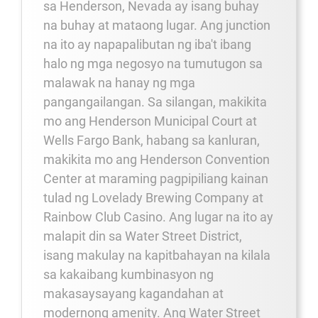
sa Henderson, Nevada ay isang buhay
na buhay at mataong lugar. Ang junction
na ito ay napapalibutan ng iba't ibang
halo ng mga negosyo na tumutugon sa
malawak na hanay ng mga
pangangailangan. Sa silangan, makikita
mo ang Henderson Municipal Court at
Wells Fargo Bank, habang sa kanluran,
makikita mo ang Henderson Convention
Center at maraming pagpipiliang kainan
tulad ng Lovelady Brewing Company at
Rainbow Club Casino. Ang lugar na ito ay
malapit din sa Water Street District,
isang makulay na kapitbahayan na kilala
sa kakaibang kumbinasyon ng
makasaysayang kagandahan at
modernong amenity. Ang Water Street