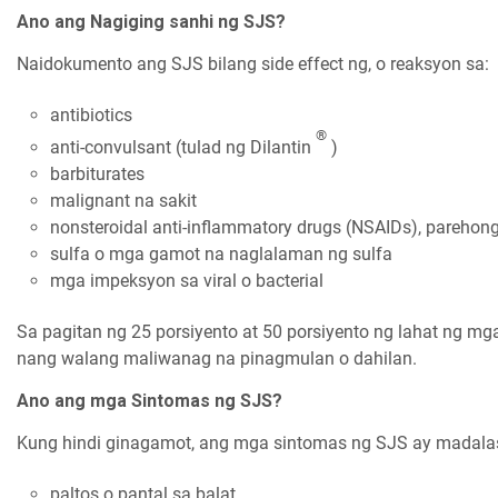
Ano ang Nagiging sanhi ng SJS?
Naidokumento ang SJS bilang side effect ng, o reaksyon sa:
antibiotics
®
anti-convulsant (tulad ng Dilantin
)
barbiturates
malignant na sakit
nonsteroidal anti-inflammatory drugs (NSAIDs), parehong 
sulfa o mga gamot na naglalaman ng sulfa
mga impeksyon sa viral o bacterial
Sa pagitan ng 25 porsiyento at 50 porsiyento ng lahat ng mga
nang walang maliwanag na pinagmulan o dahilan.
Ano ang mga Sintomas ng SJS?
Kung hindi ginagamot, ang mga sintomas ng SJS ay madalas 
paltos o pantal sa balat