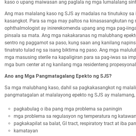
kaso o upang maiwasan ang paglala ng mga lumalalang sin
Ang mas malalang kaso ng SJS ay madalas na tinutukoy sa i
kasangkot. Para sa mga may paltos na kinasasangkutan ng 
ophthalmologist ay inirerekomenda upang ang mga pag-iin
pinsala sa mata. Ang mga nakakaranas ng malubhang epekto
sentro ng paggamot sa paso, kung saan ang kanilang napin
tinatrato tulad ng sa isang biktima ng paso. Ang mga malulu
mga masusing sterile na kapaligiran para sa pag-iwas sa imp
mga burn center at ng kanilang mga residenteng propesyonal
Ano ang Mga Pangmatagalang Epekto ng SJS?
Sa mga malubhang kaso, dahil sa pagkakasangkot ng mala
pangmatagalan at malalayong epekto ng SJS ay malamang,
pagkabulag o iba pang mga problema sa paningin
mga problema sa regulasyon ng temperatura ng katawa
pagkakapilat sa balat, GI tract, respiratory tract at iba
kamatayan