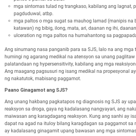
mga sintomas tulad ng trangkaso, kabilang ang lagnat,
pagduduwal, atbp.
mga paltos o mga sugat sa mauhog lamad (manipis na 
katawan) ng bibig, ilong, mata, ari, daanan ng ihi, daanan 
ulceration ng mga paltos na humahantong sa pagpapada
Ang sinumang nasa panganib para sa SJS, lalo na ang mga t
humingi ng agarang medikal na atensyon sa unang paglitaw
palatandaan ng hypersensitivity, kabilang ang mga reaksiy
Ang maagang pagsusuri ng isang medikal na propesyonal a
ng nakatutok, mabisang paggamot.
Paano Ginagamot ang SJS?
Ang unang hakbang pagkatapos ng diagnosis ng SJS ay upan
reaksyon sa droga, gaya ng kadalasang nangyayari, ang naka
maiwasan ang karagdagang reaksyon. Kung ang sanhi ay is
dapat na agad na ituloy bilang karagdagan sa paggamot sa m
ay kadalasang ginagamit upang bawasan ang mga sintoma