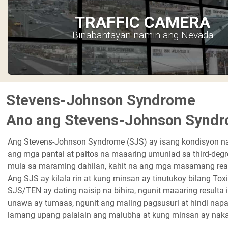
TRAFFIC CAMERA
Binabantayan namin ang Nevada
Stevens-Johnson Syndrome
Ano ang Stevens-Johnson Synd
Ang Stevens-Johnson Syndrome (SJS) ay isang kondisyon na 
ang mga pantal at paltos na maaaring umunlad sa third-deg
mula sa maraming dahilan, kahit na ang mga masamang reak
Ang SJS ay kilala rin at kung minsan ay tinutukoy bilang To
SJS/TEN ay dating naisip na bihira, ngunit maaaring result
unawa ay tumaas, ngunit ang maling pagsusuri at hindi napa
lamang upang palalain ang malubha at kung minsan ay na