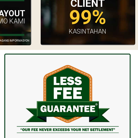
CLIENT
99%
AYOUT
MO KAMI
KASINTAHAN
GDAGANG IMPORMASYON