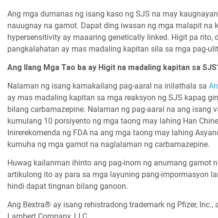
Ang mga dumanas ng isang kaso ng SJS na may kaugnayan s
nauugnay na gamot. Dapat ding iwasan ng mga malapit na k
hypersensitivity ay maaaring genetically linked. Higit pa r
pangkalahatan ay mas madaling kapitan sila sa mga pag-uli
Ang Ilang Mga Tao ba ay Higit na madaling kapitan sa SJS
Nalaman ng isang kamakailang pag-aaral na inilathala sa
Ar
ay mas madaling kapitan sa mga reaksyon ng SJS kapag ginag
bilang carbamazepine. Nalaman ng pag-aaral na ang isang va
kumulang 10 porsiyento ng mga taong may lahing Han Chin
Inirerekomenda ng FDA na ang mga taong may lahing Asyano 
kumuha ng mga gamot na naglalaman ng carbamazepine.
Huwag kailanman ihinto ang pag-inom ng anumang gamot n
artikulong ito ay para sa mga layuning pang-impormasyon la
hindi dapat tingnan bilang ganoon.
Ang Bextra® ay isang rehistradong trademark ng Pfizer, Inc.,
Lambert Company, LLC.