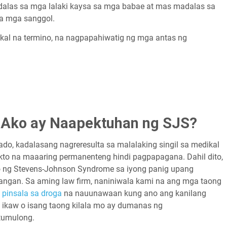
alas sa mga lalaki kaysa sa mga babae at mas madalas sa
a mga sanggol.
kal na termino, na nagpapahiwatig ng mga antas ng
 Ako ay Naapektuhan ng SJS?
, kadalasang nagreresulta sa malalaking singil sa medikal
o na maaaring permanenteng hindi pagpapagana. Dahil dito,
 ng Stevens-Johnson Syndrome sa iyong panig upang
ngan. Sa aming law firm, naniniwala kami na ang mga taong
a
pinsala sa droga
na nauunawaan kung ano ang kanilang
 ikaw o isang taong kilala mo ay dumanas ng
tumulong.