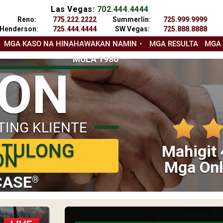
Las Vegas:
702.444.4444
Reno:
775.222.2222
Summerlin:
725.999.9999
Henderson:
725.444.4444
SW Vegas:
725.888.8888
MGA KASO NA HINAHAWAKAN NAMIN
MGA RESULTA
MGA
MULA 1980
YON
TING KLIENTE
 TULONG
Mahigit 
ON
Mga Onl
CASE
®