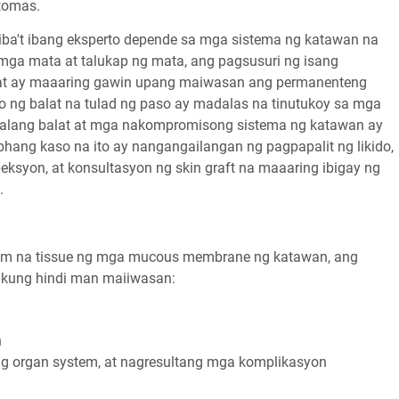
tomas.
ba't ibang eksperto depende sa mga sistema ng katawan na
mga mata at talukap ng mata, ang pagsusuri ng isang
gat ay maaaring gawin upang maiwasan ang permanenteng
 ng balat na tulad ng paso ay madalas na tinutukoy sa mga
salang balat at mga nakompromisong sistema ng katawan ay
bhang kaso na ito ay nangangailangan ng pagpapalit ng likido,
eksyon, at konsultasyon ng skin graft na maaaring ibigay ng
.
lim na tissue ng mga mucous membrane ng katawan, ang
 kung hindi man maiiwasan:
n
 pang organ system, at nagresultang mga komplikasyon