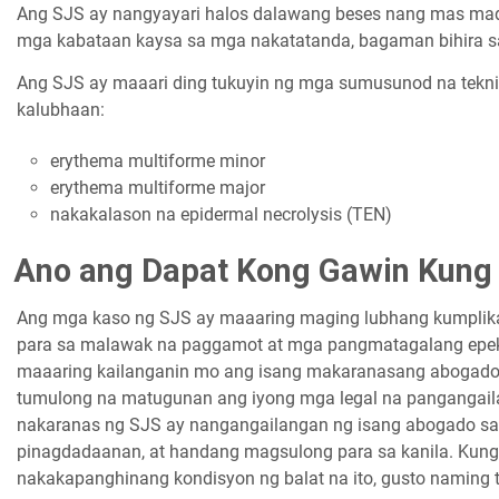
Ang SJS ay nangyayari halos dalawang beses nang mas mad
mga kabataan kaysa sa mga nakatatanda, bagaman bihira s
Ang SJS ay maaari ding tukuyin ng mga sumusunod na tekni
kalubhaan:
erythema multiforme minor
erythema multiforme major
nakakalason na epidermal necrolysis (TEN)
Ano ang Dapat Kong Gawin Kung
Ang mga kaso ng SJS ay maaaring maging lubhang kumplikado
para sa malawak na paggamot at mga pangmatagalang epekt
maaaring kailanganin mo ang isang makaranasang abogado
tumulong na matugunan ang iyong mga legal na pangangaila
nakaranas ng SJS ay nangangailangan ng isang abogado s
pinagdadaanan, at handang magsulong para sa kanila. Kung
nakakapanghinang kondisyon ng balat na ito, gusto naming 