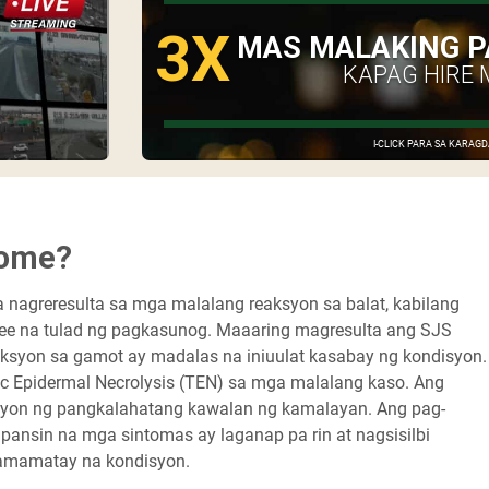
3X
MAS MALAKING P
KAPAG HIRE 
I-CLICK PARA SA KARA
rome?
nagreresulta sa mga malalang reaksyon sa balat, kabilang
ree na tulad ng pagkasunog. Maaaring magresulta ang SJS
syon sa gamot ay madalas na iniuulat kasabay ng kondisyon.
xic Epidermal Necrolysis (TEN) sa mga malalang kaso. Ang
a iyon ng pangkalahatang kawalan ng kamalayan. Ang pag-
pansin na mga sintomas ay laganap pa rin at nagsisilbi
kamamatay na kondisyon.