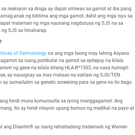
a reaksyon sa droga ay dapat umiwas sa gamot at iba pang
amag-anak ng biktima ang mga gamot, dahil ang mga isyu sa
ito, dapat malaman ng mga naunang nagdurusa ng SJS na sa
t ng SJS sa hinaharap.
?
chives of Dermatology
na ang mga taong may lahing Asyano
amot sa isang partikular na gamot sa epilepsy na kilala
riant ng gene na kilala bilang HLA-B*1502, na nasa humigit-
ese, ay nauugnay sa mas mataas na saklaw ng SJS/TEN.
ay sumailalim sa genetic screening para sa gene na ito bago
ang hindi muna kumunsulta sa iyong manggagamot. Ang
mang. Ito ay hindi nilayon upang bumuo ng medikal na payo at
 at ang Dilantin® ay isang rehistradong trademark ng Warner-