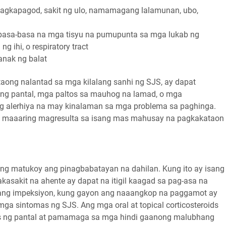
 pagkapagod, sakit ng ulo, namamagang lalamunan, ubo,
basa-basa na mga tisyu na pumupunta sa mga lukab ng
ng ihi, o respiratory tract
nak ng balat
aong nalantad sa mga kilalang sanhi ng SJS, ay dapat
 ng pantal, mga paltos sa mauhog na lamad, o mga
ong alerhiya na may kinalaman sa mga problema sa paghinga.
y maaaring magresulta sa isang mas mahusay na pagkakataon
g matukoy ang pinagbabatayan na dahilan. Kung ito ay isang
kasakit na ahente ay dapat na itigil kaagad sa pag-asa na
ang impeksiyon, kung gayon ang naaangkop na paggamot ay
ga sintomas ng SJS. Ang mga oral at topical corticosteroids
s ng pantal at pamamaga sa mga hindi gaanong malubhang