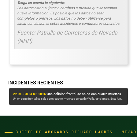
Tenga en cuenta lo siguiente:
Los datos están sujetos a cambios a medida que se recopila
nueva información. Es posible que los datos no sean
completos o precisos. Los datos no deben utilizarse para
sacar conclusiones sobre accidentes o conductores concretos.
Fuente: Patrulla de Carreteras de Nevada
(NHP)
INCIDENTES RECIENTES
22 DE JULIO DE 2026
:
21 
Un camión atropella a dos personas sin hogar; una de ellas es rescatada de debajo de una camioneta
Una colisión frontal se salda con cuatro muertos cerca de Wells, este lunes
jo
Un choque frontal se salda con cuatro muertos cerca de Wells, este lunes. Este lunes
Un a
por la mañana, alrededor de las 11:39 h...
vier
BUFETE DE ABOGADOS RICHARD HARRIS · NEVAD