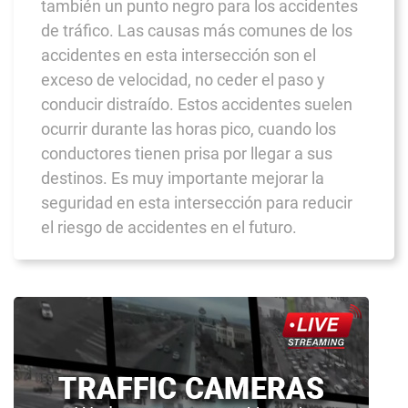
también un punto negro para los accidentes
de tráfico. Las causas más comunes de los
accidentes en esta intersección son el
exceso de velocidad, no ceder el paso y
conducir distraído. Estos accidentes suelen
ocurrir durante las horas pico, cuando los
conductores tienen prisa por llegar a sus
destinos. Es muy importante mejorar la
seguridad en esta intersección para reducir
el riesgo de accidentes en el futuro.