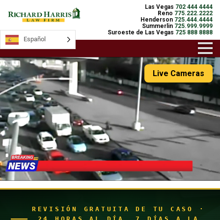
Las Vegas
702 444 4444
Reno
775.222.2222
Henderson
725.444.4444
Summerlin
725.999.9999
Suroeste de Las Vegas
725 888 8888
Español
Español
Live Cameras
REVISIÓN GRATUITA DE TU CASO ·
24 HORAS AL DÍA, 7 DÍAS A LA