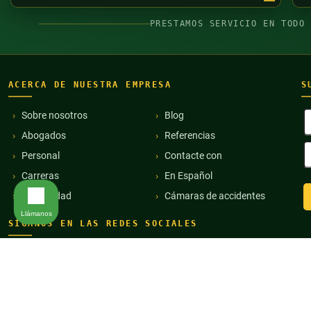
PRESTAMOS SERVICIO EN TODO
ACERCA DE NUESTRA EMPRESA
S
N
Sobre nosotros
Blog
y
Abogados
Referencias
a
D
(
Personal
Contacte con
d
c
Carreras
En Español
e
Comunidad
Cámaras de accidentes
(
Llámanos
SÍGANOS EN LAS REDES SOCIALES