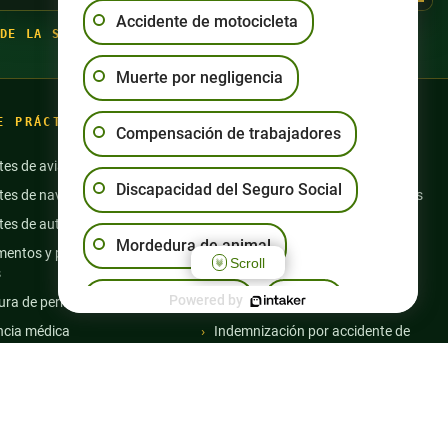
Accidente de motocicleta
DE LA SEMANA
·
(702) 444-4444
Muerte por negligencia
E PRÁCTICA
Compensación de trabajadores
tes de aviación
Accidentes de moto
Discapacidad del Seguro Social
tes de navegación
Abuso en residencias de ancianos
tes de autobús
Accidentes de semicamiones
Mordedura de animal
entos y productos
Resbalones y caídas
Scroll
s
Discapacidad de la Seguridad
Resbalón y caída
Powered by
Otro
ra de perro
Social
ncia médica
Indemnización por accidente de
trabajo
 especializado en
 de tráfico
Muerte por negligencia