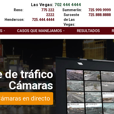
Las Vegas:
702 444 4444
Reno:
775 222
Summerlin:
725.999.9999
2222
Suroeste
725.888.8888
Henderson:
725.444.4444
de Las
Vegas:
AS
CASOS QUE MANEJAMOS
RESULTADOS
 de tráfico
Cámaras
ámaras en directo