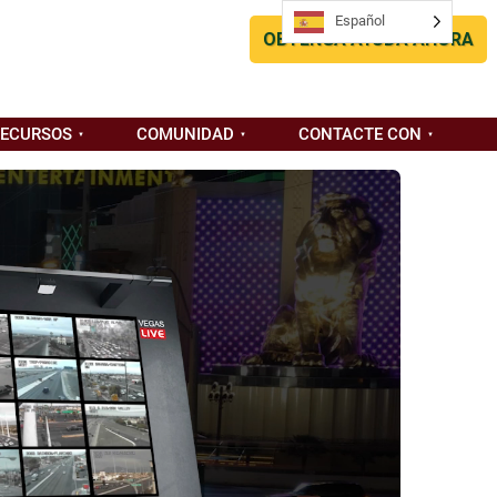
Español
Español
OBTENGA AYUDA AHORA
RECURSOS
COMUNIDAD
CONTACTE CON