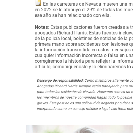
En las carreteras de Nevada mueren una med
en 2022 se le atribuyó el 29% de todas las muer
ese año se han relacionado con ella.
Notas:
Estas publicaciones fueron creadas a tr
abogados Richard Harris. Estas fuentes incluyen
de la policía local, boletines de noticias de la 
primera mano sobre accidentes con lesiones que
la información transmitida en estos mensajes n
cualquier información incorrecta o falsa en una
corregiremos la historia para reflejar la inform
artículo, comuníquenoslo y lo eliminaremos lo 
Descargo de responsabilidad:
Como miembros altamente cons
Abogados Richard Harris siempre están trabajando para mej
para todos los residentes de Nevada. Hacemos esto en un es
los miembros de nuestra comunidad hagan todo lo posible pa
graves. Este post no es una solicitud de negocio y no debe s
interpretada como un consejo médico o legal. Las fotos utili