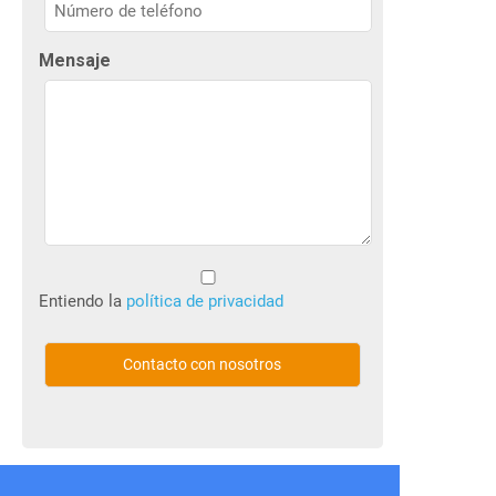
Nombre
Mensaje
Sin
título
Entiendo la
política de privacidad
(Obligatorio)