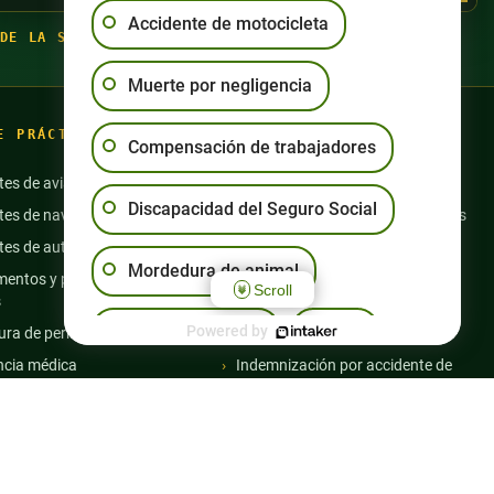
Accidente de motocicleta
DE LA SEMANA
·
(702) 444-4444
Muerte por negligencia
E PRÁCTICA
Compensación de trabajadores
tes de aviación
Accidentes de moto
Discapacidad del Seguro Social
tes de navegación
Abuso en residencias de ancianos
tes de autobús
Accidentes de semicamiones
Mordedura de animal
entos y productos
Resbalones y caídas
Scroll
s
Discapacidad de la Seguridad
Resbalón y caída
Powered by
Otro
ra de perro
Social
ncia médica
Indemnización por accidente de
trabajo
 especializado en
 de tráfico
Muerte por negligencia