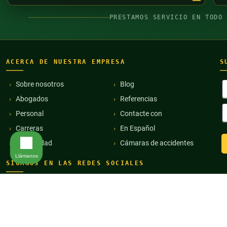
PRESTAMOS SERVICIO EN TODO
ACERCA DE NUESTRA EMPRESA
S
N
Sobre nosotros
Blog
y
Abogados
Referencias
a
D
(
Personal
Contacte con
d
c
Carreras
En Español
e
Comunidad
Cámaras de accidentes
(
Llámanos
SÍGANOS EN LAS REDES SOCIALES