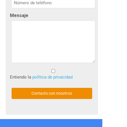
Nombre
Mensaje
Sin
título
Entiendo la
política de privacidad
(Obligatorio)