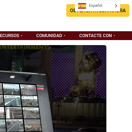
Español
Español
OBTENGA AYUDA AHORA
RECURSOS
COMUNIDAD
CONTACTE CON