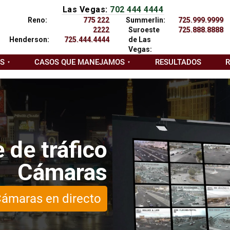
Las Vegas:
702 444 4444
Reno:
775 222
Summerlin:
725.999.9999
2222
Suroeste
725.888.8888
Henderson:
725.444.4444
de Las
Vegas:
AS
CASOS QUE MANEJAMOS
RESULTADOS
 de tráfico
Cámaras
ámaras en directo