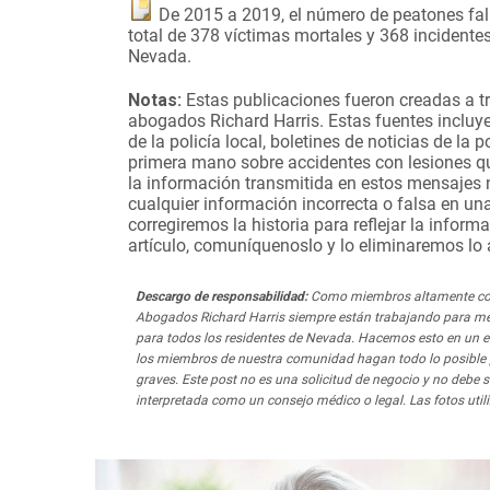
De 2015 a 2019, el número de peatones fal
total de 378 víctimas mortales y 368 incidente
Nevada.
Notas:
Estas publicaciones fueron creadas a tr
abogados Richard Harris. Estas fuentes incluyen
de la policía local, boletines de noticias de la 
primera mano sobre accidentes con lesiones que
la información transmitida en estos mensajes n
cualquier información incorrecta o falsa en una
corregiremos la historia para reflejar la inform
artículo, comuníquenoslo y lo eliminaremos lo 
Descargo de responsabilidad:
Como miembros altamente cons
Abogados Richard Harris siempre están trabajando para mej
para todos los residentes de Nevada. Hacemos esto en un es
los miembros de nuestra comunidad hagan todo lo posible pa
graves. Este post no es una solicitud de negocio y no debe s
interpretada como un consejo médico o legal. Las fotos utili