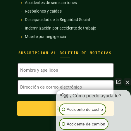
Accidentes de semicamiones
Resbalones y caídas
Discapacidad de la Seguridad Social
Indemnización por accidente de trabajo
Muerte por negligencia
SUSCRIPCIÓN AL BOLETÍN DE NOTICIAS
Nombre
y
apellidos
Dirección
(Obligatorio)
de
correo
👋🏼 ¿Cómo puedo ayudarte?
electrónico
(Obligatorio)
Accidente de coche
Accidente de camión