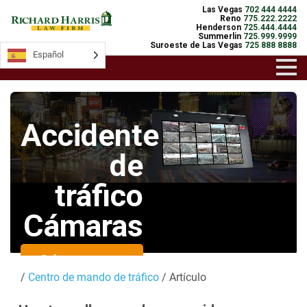
Las Vegas
702 444 4444
Reno
775.222.2222
Henderson
725.444.4444
Summerlin
725.999.9999
Suroeste de Las Vegas
725 888 8888
Español
Español
Accidente
de
tráfico
Cámaras
Cámaras en
/
Centro de mando de tráfico
/ Artículo
directo