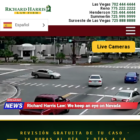
Las Vegas
702 444 4444
Reno
775.222.2222
Henderson
725.444.4444
Summerlin
725.999.9999
Suroeste de Las Vegas
725 888 8888
Español
Español
Live Cameras
REVISIÓN GRATUITA DE TU CASO ·
24 HORAS AL DÍA, 7 DÍAS A LA