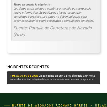
Tenga en cuenta lo siguiente:
Los datos están sujetos a cambios a medida que se recopila
nueva información. Es posible que los datos no sean
completos o precisos. Los datos no deben utilizarse para
sacar conclusiones sobre accidentes o conductores concretos.
Fuente: Patrulla de Carreteras de Nevada
(NHP)
INCIDENTES RECIENTES
30 DE JULIO DE 2026
:
29 
Un accidente en Sun Valley Blvd deja a un motociclista con heridas que ponen en peligro su vida
Una barredora de calles del NDOT fue arrollada por un camión articulado en la I-80, cerca de Sparks, durante la noche
en
Una barredora de calles del NDOT fue arrollada por un camión articulado en la I-80,
Un a
cerca de Sparks, durante la noche. Un accidente...
sema
BUFETE DE ABOGADOS RICHARD HARRIS · NEVAD