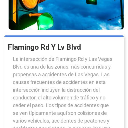
Flamingo Rd Y Lv Blvd
La intersección de Flamingo Rd y Las Vegas
Blvd es una de las zonas más concurridas y
propensas a accidentes de Las Vegas. Las
causas frecuentes de accidentes en esta
intersección incluyen la distracción del
conductor, el alto volumen de tráfico y no
ceder el paso. Los tipos de accidentes que
se ven típicamente aquí son colisiones de
varios vehículos, accidentes de peatones y