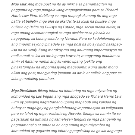
Mga Tala:
Ang mga post na ito ay nilikha sa pamamagitan ng
paggamit ng mga pangalawang mapagkukunan para sa Richard
Harris Law Firm. Kabilang sa mga mapagkukunang ito ang mga
balita at bulletin, mga ulat sa aksidente sa lokal na pulisya, mga
bulletin ng Balita ng Pulisya ng Estado, mga social media outlet, at
mga unang account tungkol sa mga aksidente sa pinsala na
nagaganap sa buong estado ng Nevada. Para sa kadahilanang ito,
ang impormasyong ipinadala sa mga post na ito ay hindi nakapag-
iisa na na-verify. Kung matukoy mo ang anumang impormasyon na
mali o mali sa isa sa aming mga kuwento, mangyaring ipaalam sa
amin at itatama namin ang kuwento upang ipakita ang
pinakatumpak na impormasyong magagamit. Kung gusto mong
alisin ang post, mangyaring ipaalam sa amin at aalisin ang post sa
lalong madaling panahon.
Mga Disclaimer:
Bilang lubos na itinuturing na mga miyembro ng
komunidad ng Las Vegas, ang mga abogado sa Richard Harris Law
Firm ay palaging nagtatrabaho upang mapabuti ang kalidad ng
buhay at magbigay ng pangkalahatang impormasyon sa kaligtasan
para sa lahat ng mga residente ng Nevada. Ginagawa namin ito sa
pagsisikap na lumikha ng kamalayan tungkol sa mga panganib ng
pagmamaneho at umaasa na ang aming mga miyembro ng
komunidad ay gagawin ang lahat ng pagsisikap na gawin ang mga