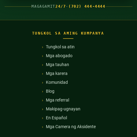
MAGAGAMIT
24/7
·
(702) 444-4444
TUNGKOL SA AMING KUMPANYA
Tungkol sa atin
Mga abogado
Mga tauhan
Mga karera
Komunidad
Blog
Mga referral
Makipag-ugnayan
En Español
Mga Camera ng Aksidente