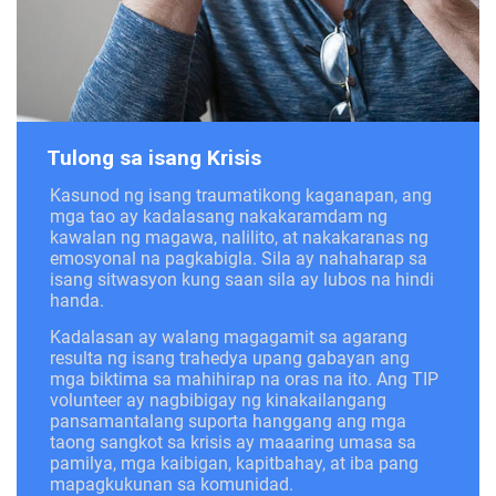
Tulong sa isang Krisis
Kasunod ng isang traumatikong kaganapan, ang
mga tao ay kadalasang nakakaramdam ng
kawalan ng magawa, nalilito, at nakakaranas ng
emosyonal na pagkabigla. Sila ay nahaharap sa
isang sitwasyon kung saan sila ay lubos na hindi
handa.
Kadalasan ay walang magagamit sa agarang
resulta ng isang trahedya upang gabayan ang
mga biktima sa mahihirap na oras na ito. Ang TIP
volunteer ay nagbibigay ng kinakailangang
pansamantalang suporta hanggang ang mga
taong sangkot sa krisis ay maaaring umasa sa
pamilya, mga kaibigan, kapitbahay, at iba pang
mapagkukunan sa komunidad.