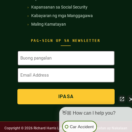
Kapansanan sa Social Security
Kabayaran ng mga Manggagawa
Maling Kamatayan
PAG-SIGN UP SA NEWSLETTER
Buong
Pangalan
(Kinakailangan)
Email
Address
(Kinakailangan)
👋🏼 How can I help you?
Car Accident
Copyright © 2026
Richard Harris Law Firm. Lahat ng Karapatan ay Nakalaan