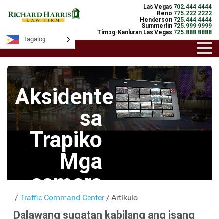
Las Vegas
702.444.4444
Reno
775.222.2222
Henderson
725.444.4444
Summerlin
725.999.9999
Timog-Kanluran Las Vegas
725.888.8888
Tagalog
Tagalog
Aksidente
sa
Trapiko
Mga
camera
/
Traffic Command Center
/ Artikulo
Mga Live na
Dalawang sugatan kabilang ang isang