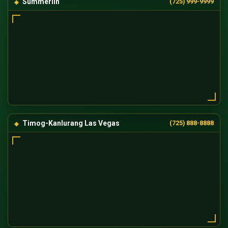
Summerlin
(725) 999-9999
Timog-Kanlurang Las Vegas
(725) 888-8888