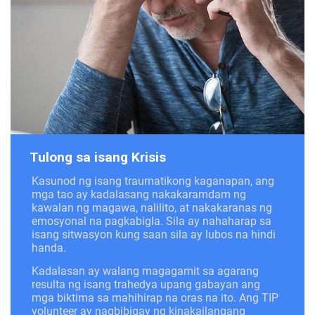
Tulong sa isang Krisis
Kasunod ng isang traumatikong kaganapan, ang
mga tao ay kadalasang nakakaramdam ng
kawalan ng magawa, nalilito, at nakakaranas ng
emosyonal na pagkabigla. Sila ay nahaharap sa
isang sitwasyon kung saan sila ay lubos na hindi
handa.
Kadalasan ay walang magagamit sa agarang
resulta ng isang trahedya upang gabayan ang
mga biktima sa mahihirap na oras na ito. Ang TIP
volunteer ay nagbibigay ng kinakailangang