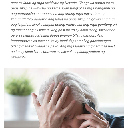
para sa lahat ng mga residente ng Nevada. Ginagawa namin ito sa
pagsisikap na lumikha ng kamalayan tungkol sa mga panganib ng
pagmamaneho at umaasa na ang aming mga miyembro ng
komunidad ay gagawin ang lahat ng pagsisikap na gawin ang mga
pag-iingat na kinakailangan upang maiwasan ang mga ganitong uri
ng malubhang aksidente. Ang post na ito ay hindi isang solicitation
para sa negosyo at hindi dapat tingnan bilang ganoon. Ang
impormasyon sa post na ito ay hindi dapat maling pakahulugan
bilang medikal o legal na payo. Ang mga larawang ginamit sa post
na ito ay hindi kumakatawan sa aktwal na pinangyarihan ng
aksidente.