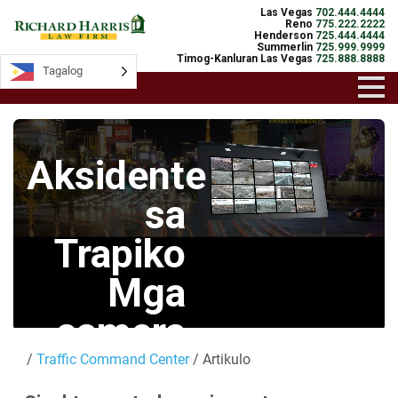
Las Vegas
702.444.4444
Reno
775.222.2222
Henderson
725.444.4444
Summerlin
725.999.9999
Timog-Kanluran Las Vegas
725.888.8888
Tagalog
Tagalog
Aksidente
sa
Trapiko
Mga
camera
/
Traffic Command Center
/ Artikulo
Mga Live na