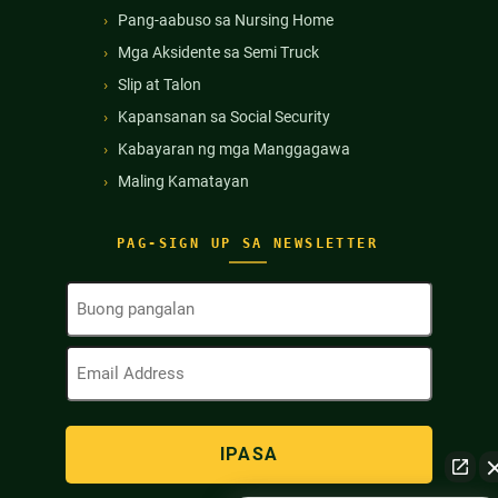
Pang-aabuso sa Nursing Home
Mga Aksidente sa Semi Truck
Slip at Talon
Kapansanan sa Social Security
Kabayaran ng mga Manggagawa
Maling Kamatayan
PAG-SIGN UP SA NEWSLETTER
Buong
Pangalan
(Kinakailangan)
Email
Address
(Kinakailangan)