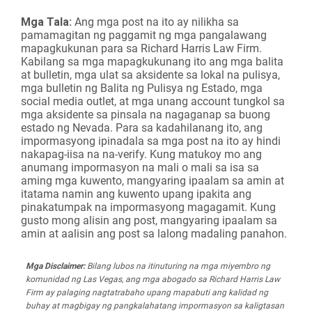
Mga Tala:
Ang mga post na ito ay nilikha sa
pamamagitan ng paggamit ng mga pangalawang
mapagkukunan para sa Richard Harris Law Firm.
Kabilang sa mga mapagkukunang ito ang mga balita
at bulletin, mga ulat sa aksidente sa lokal na pulisya,
mga bulletin ng Balita ng Pulisya ng Estado, mga
social media outlet, at mga unang account tungkol sa
mga aksidente sa pinsala na nagaganap sa buong
estado ng Nevada. Para sa kadahilanang ito, ang
impormasyong ipinadala sa mga post na ito ay hindi
nakapag-iisa na na-verify. Kung matukoy mo ang
anumang impormasyon na mali o mali sa isa sa
aming mga kuwento, mangyaring ipaalam sa amin at
itatama namin ang kuwento upang ipakita ang
pinakatumpak na impormasyong magagamit. Kung
gusto mong alisin ang post, mangyaring ipaalam sa
amin at aalisin ang post sa lalong madaling panahon.
Mga Disclaimer:
Bilang lubos na itinuturing na mga miyembro ng
komunidad ng Las Vegas, ang mga abogado sa Richard Harris Law
Firm ay palaging nagtatrabaho upang mapabuti ang kalidad ng
buhay at magbigay ng pangkalahatang impormasyon sa kaligtasan