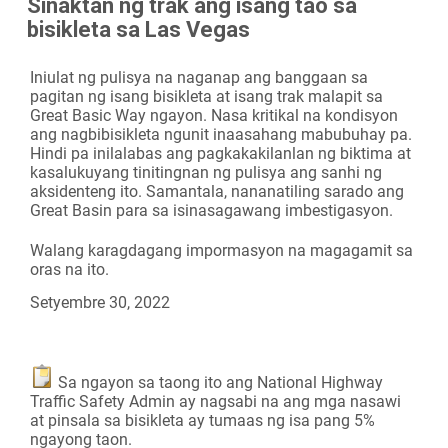
Sinaktan ng trak ang isang tao sa
Camera
bisikleta sa Las Vegas
Iniulat ng pulisya na naganap ang banggaan sa
pagitan ng isang bisikleta at isang trak malapit sa
Great Basic Way ngayon. Nasa kritikal na kondisyon
ang nagbibisikleta ngunit inaasahang mabubuhay pa.
Hindi pa inilalabas ang pagkakakilanlan ng biktima at
kasalukuyang tinitingnan ng pulisya ang sanhi ng
aksidenteng ito. Samantala, nananatiling sarado ang
Great Basin para sa isinasagawang imbestigasyon.
Walang karagdagang impormasyon na magagamit sa
oras na ito.
Setyembre 30, 2022
Sa ngayon sa taong ito ang National Highway
Traffic Safety Admin ay nagsabi na ang mga nasawi
at pinsala sa bisikleta ay tumaas ng isa pang 5%
ngayong taon.