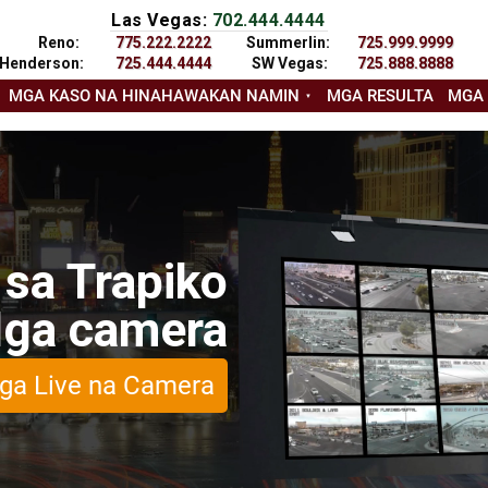
Las Vegas:
702.444.4444
Reno:
775.222.2222
Summerlin:
725.999.9999
Henderson:
725.444.4444
SW Vegas:
725.888.8888
MGA KASO NA HINAHAWAKAN NAMIN
MGA RESULTA
MGA
 sa Trapiko
ga camera
ga Live na Camera