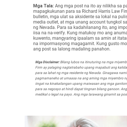
Mga Tala:
Ang mga post na ito ay nilikha s
mapagkukunan para sa Richard Harris Law Fir
bulletin, mga ulat sa aksidente sa lokal na pul
media outlet, at mga unang account tungkol 
ng Nevada. Para sa kadahilanang ito, ang imp
iisa na na-verify. Kung matukoy mo ang anum
kuwento, mangyaring ipaalam sa amin at ita
na impormasyong magagamit. Kung gusto mong 
ang post sa lalong madaling panahon.
Mga Disclaimer:
Bilang lubos na itinuturing na mga miyem
Firm ay palaging nagtatrabaho upang mapabuti ang kalid
para sa lahat ng mga residente ng Nevada. Ginagawa nami
pagmamaneho at umaasa na ang aming mga miyembro ng k
iingat na kinakailangan upang maiwasan ang mga ganitong u
para sa negosyo at hindi dapat tingnan bilang ganoon. An
medikal o legal na payo. Ang mga larawang ginamit sa pos