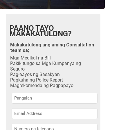
PAANO TAYO
MAKAKATULONG?
Makakatulong ang aming Consultation
team sa;
Mga Medikal na Bill
Pakikitungo sa Mga Kumpanya ng
Seguro
Pag-aayos ng Sasakyan
Pagkuha ng Police Report
Magrekomenda ng Pagpapayo
Pangalan
Pangalan
Pangalan