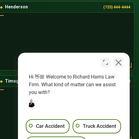
Henderson
(725) 444-4444
Hi 👋🏼 Welcome to Richard Harris Law
Timog-Kanlurang Las Vegas
(725) 888-8888
Firm. What kind of matter can we assist
you with?
Car Accident
Truck Accident