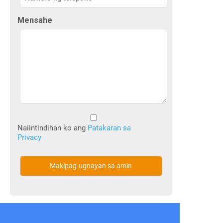
Mensahe
Walang
Pamagat
Naiintindihan ko ang
Patakaran sa
Privacy
(Kinakailangan)