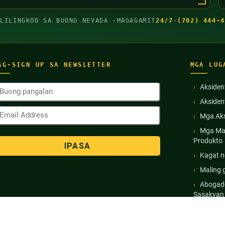
GLILINGKOD SA BUONG NEVADA ·
MAGAGAMIT
24/7
·
(702) 444-4
AG-SIGN UP SA NEWSLETTER
MGA LUG
uong
Aksiden
angalan
Akside
Kinakailangan)
mail
Mga Aks
ddress
Kinakailangan)
Mga Ma
Produkto
Kagat n
Maling 
Abogado
Sasakyan