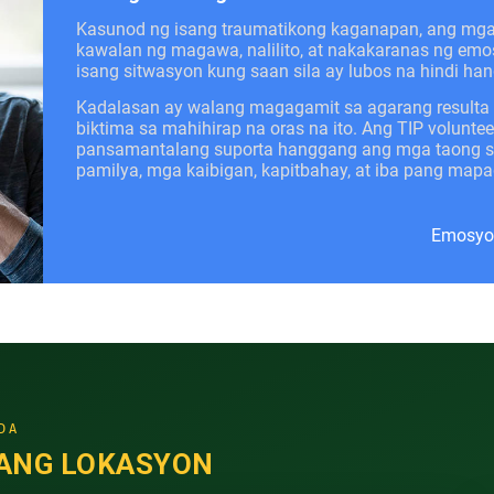
Kasunod ng isang traumatikong kaganapan, ang mg
kawalan ng magawa, nalilito, at nakakaranas ng emo
isang sitwasyon kung saan sila ay lubos na hindi han
Kadalasan ay walang magagamit sa agarang resulta
biktima sa mahihirap na oras na ito. Ang TIP volunte
pansamantalang suporta hanggang ang mga taong sa
pamilya, mga kaibigan, kapitbahay, at iba pang ma
Emosyon
DA
ANG LOKASYON