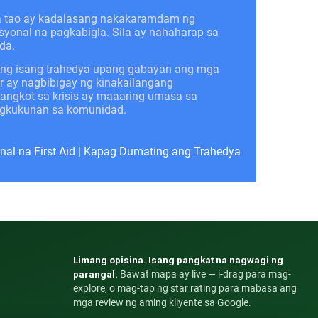
a tao ay kadalasang nakakaramdam ng
syonal na pagkabigla. Sila ay nahaharap sa
da.
 ng isang trahedya upang gabayan ang mga
er ay nagbibigay ng kinakailangang
ngkot sa krisis ay maaaring umasa sa
pagkukunan sa komunidad.
al na First Aid
|
Kapag Dumating ang Trahedya
Limang opisina. Isang pangkat na nagwagi ng
parangal.
Bawat mapa ay live — i-drag para mag-
explore, o mag-tap ng star rating para mabasa ang
mga review ng aming kliyente sa Google.