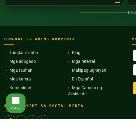
NA
TUNGKOL SA AMING KUMPANYA
P
B
Tungkol sa atin
Blog
P
Mga abogado
Mga referral
(
E
Mga tauhan
Makipag-ugnayan
A
(
Mga karera
En Español
Komunidad
Mga Camera ng
Aksidente
HANAPIN KAMI SA SOCIAL MEDIA
Call us