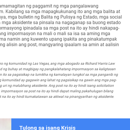
a pamamagitan ng paggamit ng mga pangalawang
m. Kabilang sa mga mapagkukunang ito ang mga balita at
isya, mga bulletin ng Balita ng Pulisya ng Estado, mga social
sa mga aksidente sa pinsala na nagaganap sa buong estado
ormasyong ipinadala sa mga post na ito ay hindi nakapag-
ang impormasyon na mali o mali sa isa sa aming mga
tama namin ang kuwento upang ipakita ang pinakatumpak
alisin ang post, mangyaring ipaalam sa amin at aalisin
bro ng komunidad ng Las Vegas, ang mga abogado sa Richard Harris Law
ad ng buhay at magbigay ng pangkalahatang impormasyon sa kaligtasan
n ito sa pagsisikap na lumikha ng kamalayan tungkol sa mga panganib ng
omunidad ay gagawin ang lahat ng pagsisikap na gawin ang mga pag-
ri ng malubhang aksidente. Ang post na ito ay hindi isang solicitation
g impormasyon sa post na ito ay hindi dapat maling pakahulugan bilang
t na ito ay hindi kumakatawan sa aktwal na pinangyarihan ng aksidente.
Tulong sa isang Krisis