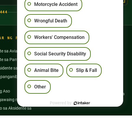
Motorcycle Accident
444
Wrongful Death
Workers' Compensation
AR NG PAGSASANAY
te sa Aviation
Aksidente sa Motorsiklo
Social Security Disability
nte sa Pamamangka
Pang-aabuso sa Nursing Home
idente sa Bus
Mga Aksidente sa Semi Truck
Animal Bite
Slip & Fall
panganib na Gamot at
Slip at Talon
Kapansanan sa Social Security
Other
g Aso
Kabayaran ng mga Manggagawa
gawaing medikal
Maling Kamatayan
Powered by
 sa Aksidente sa