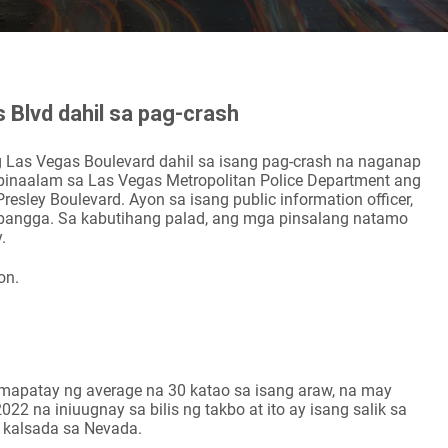
 Blvd dahil sa pag-crash
g Las Vegas Boulevard dahil sa isang pag-crash na naganap
 ipinaalam sa Las Vegas Metropolitan Police Department ang
Presley Boulevard. Ayon sa isang public information officer,
agbangga. Sa kabutihang palad, ang mga pinsalang natamo
.
on.
patay ng average na 30 katao sa isang araw, na may
22 na iniuugnay sa bilis ng takbo at ito ay isang salik sa
 kalsada sa Nevada.