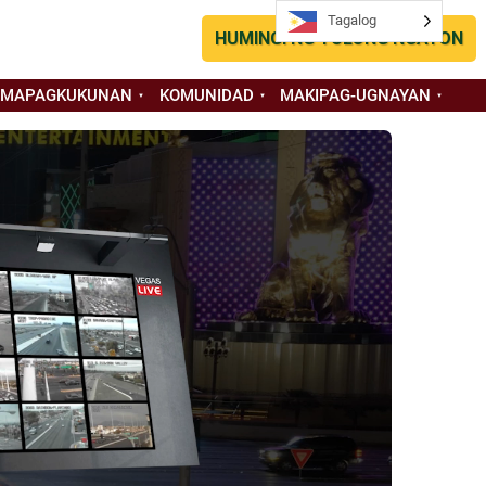
Tagalog
Tagalog
HUMINGI NG TULONG NGAYON
 MAPAGKUKUNAN
KOMUNIDAD
MAKIPAG-UGNAYAN