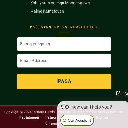
Kabayaran ng mga Manggagawa
Maling Kamatayan
PAG-SIGN UP SA NEWSLETTER
Buong
Pangalan
(Kinakailangan)
Email
Address
(Kinakailangan)
👋🏼 How can I help you?
Copyright © 2026
Richard Harris Law Firm. Lahat ng Karapatan ay Nakalaan
Pagtatanggi
|
Patakaran sa Pagkapribado
|
Sitemap
Car Accident
Site mula sa
NetDynamic