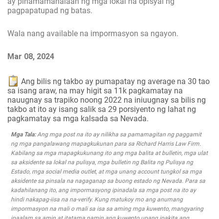
ay pinamamahalaan ng mga lokal na opisyal ng
pagpapatupad ng batas.
Wala nang available na impormasyon sa ngayon.
Mar 08, 2024
Ang bilis ng takbo ay pumapatay ng average na 30 tao
sa isang araw, na may higit sa 11k pagkamatay na
nauugnay sa trapiko noong 2022 na iniuugnay sa bilis ng
takbo at ito ay isang salik sa 29 porsiyento ng lahat ng
pagkamatay sa mga kalsada sa Nevada.
Mga Tala:
Ang mga post na ito ay nilikha sa pamamagitan ng paggamit
ng mga pangalawang mapagkukunan para sa Richard Harris Law Firm.
Kabilang sa mga mapagkukunang ito ang mga balita at bulletin, mga ulat
sa aksidente sa lokal na pulisya, mga bulletin ng Balita ng Pulisya ng
Estado, mga social media outlet, at mga unang account tungkol sa mga
aksidente sa pinsala na nagaganap sa buong estado ng Nevada. Para sa
kadahilanang ito, ang impormasyong ipinadala sa mga post na ito ay
hindi nakapag-iisa na na-verify. Kung matukoy mo ang anumang
impormasyon na mali o mali sa isa sa aming mga kuwento, mangyaring
ipaalam sa amin at itatama namin ang kuwento upang ipakita ang