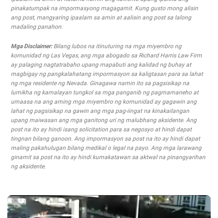
pinakatumpak na impormasyong magagamit. Kung gusto mong alisin
ang post, mangyaring ipaalam sa amin at aalisin ang post sa lalong
madaling panahon.
Mga Disclaimer:
Bilang lubos na itinuturing na mga miyembro ng
komunidad ng Las Vegas, ang mga abogado sa Richard Harris Law Firm
ay palaging nagtatrabaho upang mapabuti ang kalidad ng buhay at
magbigay ng pangkalahatang impormasyon sa kaligtasan para sa lahat
ng mga residente ng Nevada. Ginagawa namin ito sa pagsisikap na
lumikha ng kamalayan tungkol sa mga panganib ng pagmamaneho at
umaasa na ang aming mga miyembro ng komunidad ay gagawin ang
lahat ng pagsisikap na gawin ang mga pag-iingat na kinakailangan
upang maiwasan ang mga ganitong uri ng malubhang aksidente. Ang
post na ito ay hindi isang solicitation para sa negosyo at hindi dapat
tingnan bilang ganoon. Ang impormasyon sa post na ito ay hindi dapat
maling pakahulugan bilang medikal o legal na payo. Ang mga larawang
ginamit sa post na ito ay hindi kumakatawan sa aktwal na pinangyarihan
ng aksidente.