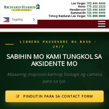
Las Vegas
702.444.4444
Reno
775.222.2222
Henderson
725.444.4444
Summerlin
725.999.9999
Timog-Kanluran Las Vegas
725.888.8888
Tagalog
Tagalog
LIBRENG PAGSUSURI NG KASO ·
24/7
SABIHIN MO KAMI TUNGKOL SA
AKSIDENTE MO
Maaaring mayroon kaming footage ng camera
para sa iyo.
PINDUTIN PARA SA CONTACT FORM