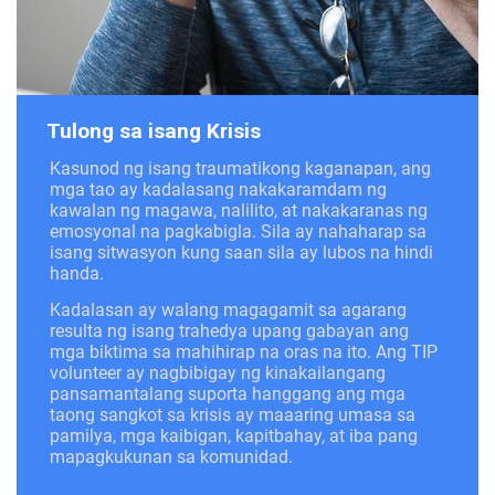
Tulong sa isang Krisis
Kasunod ng isang traumatikong kaganapan, ang
mga tao ay kadalasang nakakaramdam ng
kawalan ng magawa, nalilito, at nakakaranas ng
emosyonal na pagkabigla. Sila ay nahaharap sa
isang sitwasyon kung saan sila ay lubos na hindi
handa.
Kadalasan ay walang magagamit sa agarang
resulta ng isang trahedya upang gabayan ang
mga biktima sa mahihirap na oras na ito. Ang TIP
volunteer ay nagbibigay ng kinakailangang
pansamantalang suporta hanggang ang mga
taong sangkot sa krisis ay maaaring umasa sa
pamilya, mga kaibigan, kapitbahay, at iba pang
mapagkukunan sa komunidad.