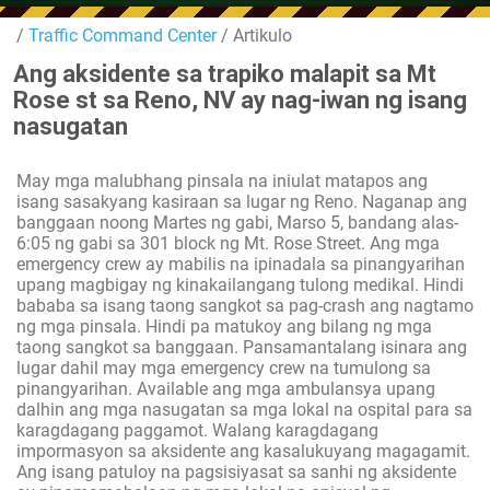
/
Traffic Command Center
/ Artikulo
Ang aksidente sa trapiko malapit sa Mt
Rose st sa Reno, NV ay nag-iwan ng isang
nasugatan
May mga malubhang pinsala na iniulat matapos ang
isang sasakyang kasiraan sa lugar ng Reno. Naganap ang
banggaan noong Martes ng gabi, Marso 5, bandang alas-
6:05 ng gabi sa 301 block ng Mt. Rose Street. Ang mga
emergency crew ay mabilis na ipinadala sa pinangyarihan
upang magbigay ng kinakailangang tulong medikal. Hindi
bababa sa isang taong sangkot sa pag-crash ang nagtamo
ng mga pinsala. Hindi pa matukoy ang bilang ng mga
taong sangkot sa banggaan. Pansamantalang isinara ang
lugar dahil may mga emergency crew na tumulong sa
pinangyarihan. Available ang mga ambulansya upang
dalhin ang mga nasugatan sa mga lokal na ospital para sa
karagdagang paggamot. Walang karagdagang
impormasyon sa aksidente ang kasalukuyang magagamit.
Ang isang patuloy na pagsisiyasat sa sanhi ng aksidente