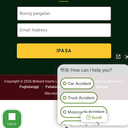
Buong
Pangalan
(Kinakailangan)
Email
Address
(Kinakailangan)
👋🏼 How can I help you?
Copyright © 2026
Richard Harris Law Firm. Lahat ng Karapatan ay Nakalaan
Car Accident
Pagtatanggi
|
Patakaran sa Pagkapribado
|
Sitemap
Site mula sa
NetDynamic
Truck Accident
Motorcycle Accident
Scroll
Call us
Wrongful Death