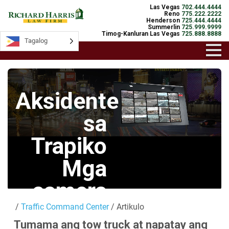
Las Vegas
702.444.4444
Reno
775.222.2222
Henderson
725.444.4444
Summerlin
725.999.9999
Timog-Kanluran Las Vegas
725.888.8888
Tagalog
Tagalog
Aksidente
sa
Trapiko
Mga
camera
/
Traffic Command Center
/ Artikulo
Mga Live na
Tumama ang tow truck at napatay ang