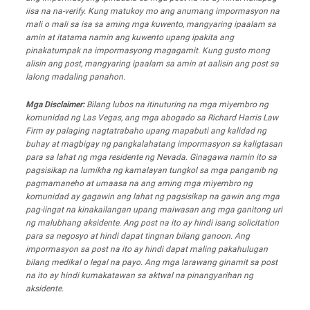
iisa na na-verify. Kung matukoy mo ang anumang impormasyon na
mali o mali sa isa sa aming mga kuwento, mangyaring ipaalam sa
amin at itatama namin ang kuwento upang ipakita ang
pinakatumpak na impormasyong magagamit. Kung gusto mong
alisin ang post, mangyaring ipaalam sa amin at aalisin ang post sa
lalong madaling panahon.
Mga Disclaimer:
Bilang lubos na itinuturing na mga miyembro ng
komunidad ng Las Vegas, ang mga abogado sa Richard Harris Law
Firm ay palaging nagtatrabaho upang mapabuti ang kalidad ng
buhay at magbigay ng pangkalahatang impormasyon sa kaligtasan
para sa lahat ng mga residente ng Nevada. Ginagawa namin ito sa
pagsisikap na lumikha ng kamalayan tungkol sa mga panganib ng
pagmamaneho at umaasa na ang aming mga miyembro ng
komunidad ay gagawin ang lahat ng pagsisikap na gawin ang mga
pag-iingat na kinakailangan upang maiwasan ang mga ganitong uri
ng malubhang aksidente. Ang post na ito ay hindi isang solicitation
para sa negosyo at hindi dapat tingnan bilang ganoon. Ang
impormasyon sa post na ito ay hindi dapat maling pakahulugan
bilang medikal o legal na payo. Ang mga larawang ginamit sa post
na ito ay hindi kumakatawan sa aktwal na pinangyarihan ng
aksidente.