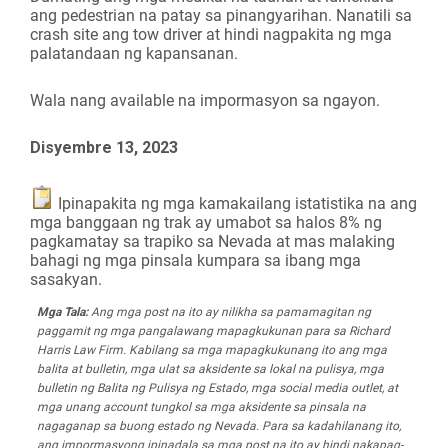
ang pedestrian na patay sa pinangyarihan. Nanatili sa
crash site ang tow driver at hindi nagpakita ng mga
palatandaan ng kapansanan.
Wala nang available na impormasyon sa ngayon.
Disyembre 13, 2023
Ipinapakita ng mga kamakailang istatistika na ang
mga banggaan ng trak ay umabot sa halos 8% ng
pagkamatay sa trapiko sa Nevada at mas malaking
bahagi ng mga pinsala kumpara sa ibang mga
sasakyan.
Mga Tala:
Ang mga post na ito ay nilikha sa pamamagitan ng
paggamit ng mga pangalawang mapagkukunan para sa Richard
Harris Law Firm. Kabilang sa mga mapagkukunang ito ang mga
balita at bulletin, mga ulat sa aksidente sa lokal na pulisya, mga
bulletin ng Balita ng Pulisya ng Estado, mga social media outlet, at
mga unang account tungkol sa mga aksidente sa pinsala na
nagaganap sa buong estado ng Nevada. Para sa kadahilanang ito,
ang impormasyong ipinadala sa mga post na ito ay hindi nakapag-