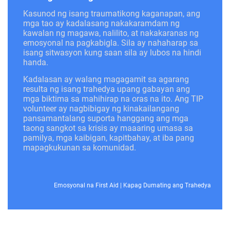
Kasunod ng isang traumatikong kaganapan, ang
mga tao ay kadalasang nakakaramdam ng
kawalan ng magawa, nalilito, at nakakaranas ng
emosyonal na pagkabigla. Sila ay nahaharap sa
isang sitwasyon kung saan sila ay lubos na hindi
handa.
Kadalasan ay walang magagamit sa agarang
resulta ng isang trahedya upang gabayan ang
mga biktima sa mahihirap na oras na ito. Ang TIP
volunteer ay nagbibigay ng kinakailangang
pansamantalang suporta hanggang ang mga
taong sangkot sa krisis ay maaaring umasa sa
pamilya, mga kaibigan, kapitbahay, at iba pang
mapagkukunan sa komunidad.
Emosyonal na First Aid
|
Kapag Dumating ang Trahedya