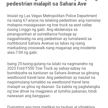
pedestrian malapit sa Sahara Ave
Camera
Iniulat ng Las Vegas Metropolitan Police Department
na isang 67-anyos na lalaking pedestrian ang namatay
matapos masagasaan ng tow truck sa east valley
noong Linggo ng gabi. Ang ebidensiya sa
pinangyarihan at surveillance footage ay
nagpahiwatig na ang pedestrian ay tumatawid sa
northbound Sahara Avenue sa labas ng isang
markadong crosswalk nang maganap ang insidente
alas-7:04 ng gabi.
Isang 25-taong-gulang na lalaki na nagmaneho ng
2023 Ford F550 Tow Truck ay sabay-sabay na
bumibiyahe sa kanluran sa Sahara Avenue sa gitnang
westbound travel lane. Ang pedestrian ay naiulat na
nagsimulang tumakbo sa westbound travel lane
malapit sa gitna ng daanan. Sa kabila ng pagtatangka
ng tow driver na magpreno at lumihis pakanan, hindi
naiwasan ang banggaan.
Dumating ang mga medikal na tauhan at idineklara