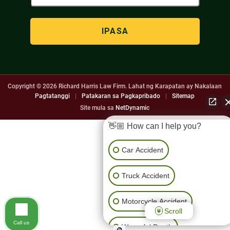
(Kinakailangan)
Copyright © 2026
Richard Harris Law Firm. Lahat ng Karapatan ay Nakalaan
Pagtatanggi
|
Patakaran sa Pagkapribado
|
Sitemap
Site mula sa
NetDynamic
👋🏼 How can I help you?
Car Accident
Truck Accident
Motorcycle Accident
Scroll
Call us
Wrongful Death