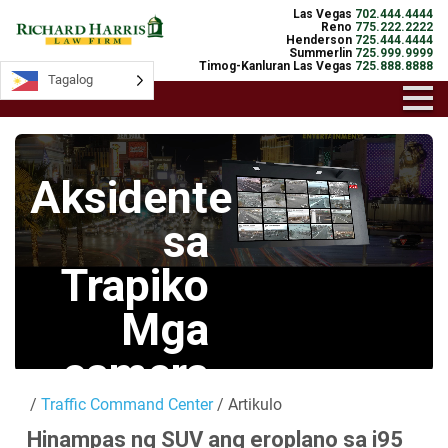
Las Vegas
702.444.4444
Reno
775.222.2222
Henderson
725.444.4444
Summerlin
725.999.9999
Timog-Kanluran Las Vegas
725.888.8888
Tagalog
Tagalog
Aksidente
sa
Trapiko
Mga
camera
/
Traffic Command Center
/ Artikulo
Mga Live na
Hinampas ng SUV ang eroplano sa i95