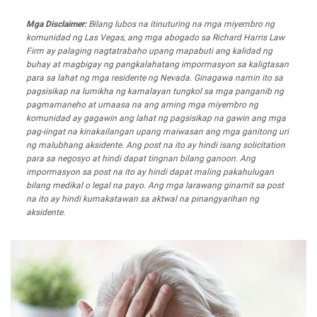
Mga Disclaimer:
Bilang lubos na itinuturing na mga miyembro ng
komunidad ng Las Vegas, ang mga abogado sa Richard Harris Law
Firm ay palaging nagtatrabaho upang mapabuti ang kalidad ng
buhay at magbigay ng pangkalahatang impormasyon sa kaligtasan
para sa lahat ng mga residente ng Nevada. Ginagawa namin ito sa
pagsisikap na lumikha ng kamalayan tungkol sa mga panganib ng
pagmamaneho at umaasa na ang aming mga miyembro ng
komunidad ay gagawin ang lahat ng pagsisikap na gawin ang mga
pag-iingat na kinakailangan upang maiwasan ang mga ganitong uri
ng malubhang aksidente. Ang post na ito ay hindi isang solicitation
para sa negosyo at hindi dapat tingnan bilang ganoon. Ang
impormasyon sa post na ito ay hindi dapat maling pakahulugan
bilang medikal o legal na payo. Ang mga larawang ginamit sa post
na ito ay hindi kumakatawan sa aktwal na pinangyarihan ng
aksidente.