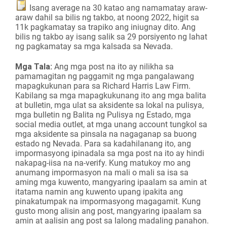
Isang average na 30 katao ang namamatay araw-
araw dahil sa bilis ng takbo, at noong 2022, higit sa
11k pagkamatay sa trapiko ang iniugnay dito. Ang
bilis ng takbo ay isang salik sa 29 porsiyento ng lahat
ng pagkamatay sa mga kalsada sa Nevada.
Mga Tala:
Ang mga post na ito ay nilikha sa
pamamagitan ng paggamit ng mga pangalawang
mapagkukunan para sa Richard Harris Law Firm.
Kabilang sa mga mapagkukunang ito ang mga balita
at bulletin, mga ulat sa aksidente sa lokal na pulisya,
mga bulletin ng Balita ng Pulisya ng Estado, mga
social media outlet, at mga unang account tungkol sa
mga aksidente sa pinsala na nagaganap sa buong
estado ng Nevada. Para sa kadahilanang ito, ang
impormasyong ipinadala sa mga post na ito ay hindi
nakapag-iisa na na-verify. Kung matukoy mo ang
anumang impormasyon na mali o mali sa isa sa
aming mga kuwento, mangyaring ipaalam sa amin at
itatama namin ang kuwento upang ipakita ang
pinakatumpak na impormasyong magagamit. Kung
gusto mong alisin ang post, mangyaring ipaalam sa
amin at aalisin ang post sa lalong madaling panahon.