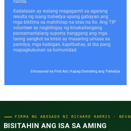
handa.
Kadalasan ay walang magagamit sa agarang
resulta ng isang trahedya upang gabayan ang
mga biktima sa mahihirap na oras na ito. Ang TIP
volunteer ay nagbibigay ng kinakailangang
pansamantalang suporta hanggang ang mga
taong sangkot sa krisis ay maaaring umasa sa
pamilya, mga kaibigan, kapitbahay, at iba pang
mapagkukunan sa komunidad.
Emosyonal na First Aid
|
Kapag Dumating ang Trahedya
FIRMA NG ABOGADO NI RICHARD HARRIS · NEVA
BISITAHIN ANG ISA SA AMING