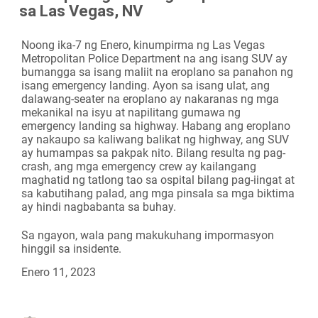
sa Las Vegas, NV
Camera
Noong ika-7 ng Enero, kinumpirma ng Las Vegas
Metropolitan Police Department na ang isang SUV ay
bumangga sa isang maliit na eroplano sa panahon ng
isang emergency landing. Ayon sa isang ulat, ang
dalawang-seater na eroplano ay nakaranas ng mga
mekanikal na isyu at napilitang gumawa ng
emergency landing sa highway. Habang ang eroplano
ay nakaupo sa kaliwang balikat ng highway, ang SUV
ay humampas sa pakpak nito. Bilang resulta ng pag-
crash, ang mga emergency crew ay kailangang
maghatid ng tatlong tao sa ospital bilang pag-iingat at
sa kabutihang palad, ang mga pinsala sa mga biktima
ay hindi nagbabanta sa buhay.
Sa ngayon, wala pang makukuhang impormasyon
hinggil sa insidente.
Enero 11, 2023