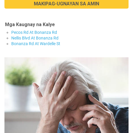
MAKIPAG-UGNAYAN SA AMIN
Mga Kaugnay na Kalye
Pecos Rd At Bonanza Rd
Nellis Blvd At Bonanza Rd
Bonanza Rd At Wardelle St