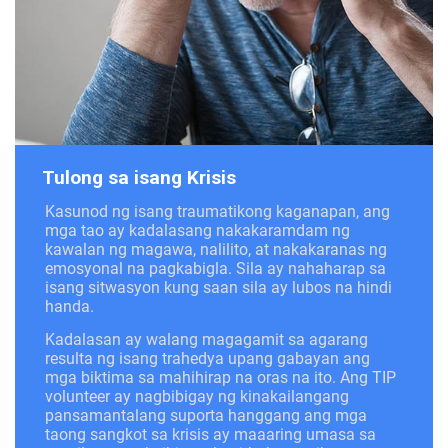
Tulong sa isang Krisis
Kasunod ng isang traumatikong kaganapan, ang
mga tao ay kadalasang nakakaramdam ng
kawalan ng magawa, nalilito, at nakakaranas ng
emosyonal na pagkabigla. Sila ay nahaharap sa
isang sitwasyon kung saan sila ay lubos na hindi
handa.
Kadalasan ay walang magagamit sa agarang
resulta ng isang trahedya upang gabayan ang
mga biktima sa mahihirap na oras na ito. Ang TIP
volunteer ay nagbibigay ng kinakailangang
pansamantalang suporta hanggang ang mga
taong sangkot sa krisis ay maaaring umasa sa