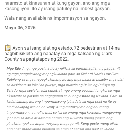
naaresto at kinasuhan at kung gayon, ano ang mga
kasong iyon. Ito ay isang patuloy na imbestigasyon.
Wala nang available na impormasyon sa ngayon.
Mayo 06, 2026
Ayon sa isang ulat ng estado, 72 pedestrian at 14 na
nagbibisikleta ang napatay sa mga kalsada ng Clark
County sa pagtatapos ng 2022.
Mga Tala:
Ang mga post na ito ay nilikha sa pamamagitan ng paggamit
ng mga pangalawang mapagkukunan para sa Richard Harris Law Firm.
Kabilang sa mga mapagkukunang ito ang mga balita at bulletin, mga ulat
sa aksidente sa lokal na pulisya, mga bulletin ng Balita ng Pulisya ng
Estado, mga social media outlet, at mga unang account tungkol sa mga
aksidente sa pinsala na nagaganap sa buong estado ng Nevada. Para sa
kadahilanang ito, ang impormasyong ipinadala sa mga post na ito ay
hindi nakapag-iisa na na-verify. Kung matukoy mo ang anumang
impormasyon na mali o mali sa isa sa aming mga kuwento, mangyaring
ipaalam sa amin at itatama namin ang kuwento upang ipakita ang
pinakatumpak na impormasyong magagamit. Kung gusto mong alisin
ang post, mangyaring ipaalam sa amin at aalisin ang post sa lalong