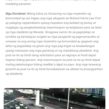
madaling panahon.
Mga Disclaimer:
Bilang lubos na itinuturing na mga miyembro ng
komunidad ng Las Vegas, ang mga abogado sa Richard Harris Law Firm
ay palaging nagtatrabaho upang mapabuti ang kalidad ng buhay at
magbigay ng pangkalahatang impormasyon sa kaligtasan para sa lahat
ng mga residente ng Nevada. Ginagawa namin ito sa pagsisikap na
lumikha ng kamalayan tungkol sa mga panganib ng pagmamaneho at
umaasa na ang aming mga miyembro ng komunidad ay gagawin ang
lahat ng pagsisikap na gawin ang mga pag-iingat na kinakailangan
upang maiwasan ang mga ganitong uri ng malubhang aksidente. Ang
post na ito ay hindi isang solicitation para sa negosyo at hindi dapat
tingnan bilang ganoon. Ang impormasyon sa post na ito ay hindi dapat
maling pakahulugan bilang medikal o legal na payo. Ang mga larawang
ginamit sa post na ito ay hindi kumakatawan sa aktwal na pinangyarihan
ng aksidente.