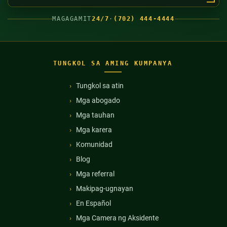
MAGAGAMIT
24/7
·
(702) 444-4444
TUNGKOL SA AMING KUMPANYA
Tungkol sa atin
Mga abogado
Mga tauhan
Mga karera
Komunidad
Blog
Mga referral
Makipag-ugnayan
En Español
Mga Camera ng Aksidente