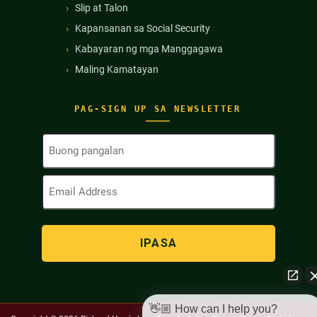
Slip at Talon
Kapansanan sa Social Security
Kabayaran ng mga Manggagawa
Maling Kamatayan
PAG-SIGN UP SA NEWSLETTER
Buong
Pangalan
(Kinakailangan)
Email
Address
(Kinakailangan)
👋🏼 How can I help you?