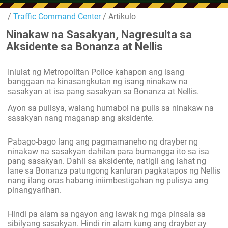
/
Traffic Command Center
/ Artikulo
Ninakaw na Sasakyan, Nagresulta sa
Aksidente sa Bonanza at Nellis
Iniulat ng Metropolitan Police kahapon ang isang
banggaan na kinasangkutan ng isang ninakaw na
sasakyan at isa pang sasakyan sa Bonanza at Nellis.
Ayon sa pulisya, walang humabol na pulis sa ninakaw na
sasakyan nang maganap ang aksidente.
Pabago-bago lang ang pagmamaneho ng drayber ng
ninakaw na sasakyan dahilan para bumangga ito sa isa
pang sasakyan. Dahil sa aksidente, natigil ang lahat ng
lane sa Bonanza patungong kanluran pagkatapos ng Nellis
nang ilang oras habang iniimbestigahan ng pulisya ang
pinangyarihan.
Hindi pa alam sa ngayon ang lawak ng mga pinsala sa
sibilyang sasakyan. Hindi rin alam kung ang drayber ay