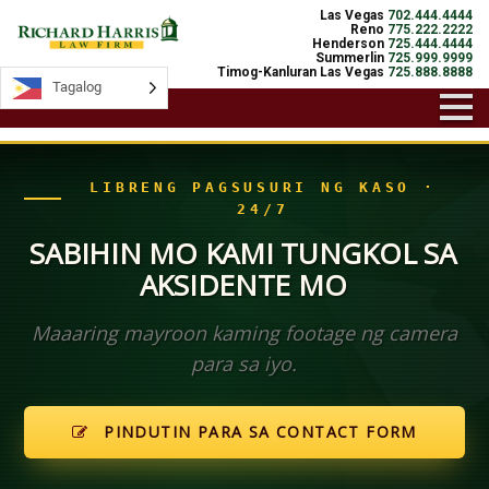
Las Vegas
702.444.4444
Reno
775.222.2222
Henderson
725.444.4444
Summerlin
725.999.9999
Timog-Kanluran Las Vegas
725.888.8888
Tagalog
Tagalog
LIBRENG PAGSUSURI NG KASO ·
24/7
SABIHIN MO KAMI TUNGKOL SA
AKSIDENTE MO
Maaaring mayroon kaming footage ng camera
para sa iyo.
PINDUTIN PARA SA CONTACT FORM