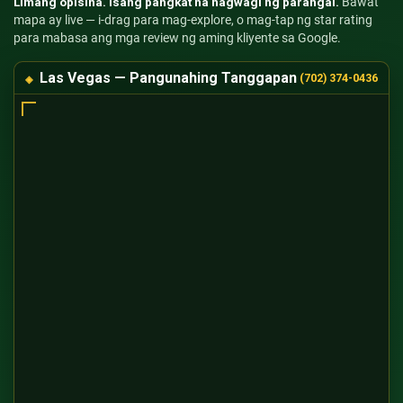
Limang opisina. Isang pangkat na nagwagi ng parangal.
Bawat
mapa ay live — i-drag para mag-explore, o mag-tap ng star rating
para mabasa ang mga review ng aming kliyente sa Google.
Las Vegas — Pangunahing Tanggapan
(702) 374-0436