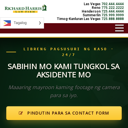
Las Vegas
702.444.4444
Reno
775.222.2222
Henderson
725.444.4444
Summerlin
725.999.9999
Timog-Kanluran Las Vegas
725.888.8888
Tagalog
Tagalog
LIBRENG PAGSUSURI NG KASO ·
24/7
SABIHIN MO KAMI TUNGKOL SA
AKSIDENTE MO
Maaaring mayroon kaming footage ng camera
para sa iyo.
PINDUTIN PARA SA CONTACT FORM