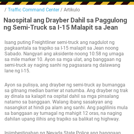
/
Traffic Command Center
/ Artikulo
Naospital ang Drayber Dahil sa Paggulong
ng Semi-Truck sa I-15 Malapit sa Jean
Isang puting Freightliner semi-truck ang nagdulot ng
pagkaantala sa trapiko sa I-15 malapit sa Jean noong
Sabado. Nangyari ang aksidente noong 10:58 ng umaga
sa mile marker 10. Ayon sa mga ulat, ang banggaan ng
semi-truck ay naging sanhi ng pagsasara ng dalawang
lane ng I-15.
Ayon sa pulisya, ang drayber ng semi-truck ay bumangga
sa gitnang median barrier at natumba. Ang drayber ng trak
ay dinala sa kalapit na ospital dahil sa mga pinsalang
natamo sa banggaan. Walang ibang sasakyan ang
nasangkot at hindi pa alam ang sanhi. Ang paglilinis mula
sa banggaan ay tumagal ng mahigit 12 oras, na naging
dahilan upang ilihis ang trapiko sa balikat ng highway.
Iniimbestigahan ng Nevada State Police ang banggaan.