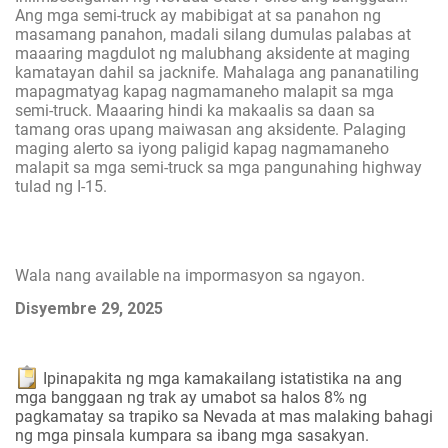
Ang mga semi-truck ay mabibigat at sa panahon ng
masamang panahon, madali silang dumulas palabas at
maaaring magdulot ng malubhang aksidente at maging
kamatayan dahil sa jacknife. Mahalaga ang pananatiling
mapagmatyag kapag nagmamaneho malapit sa mga
semi-truck. Maaaring hindi ka makaalis sa daan sa
tamang oras upang maiwasan ang aksidente. Palaging
maging alerto sa iyong paligid kapag nagmamaneho
malapit sa mga semi-truck sa mga pangunahing highway
tulad ng I-15.
Wala nang available na impormasyon sa ngayon.
Disyembre 29, 2025
Ipinapakita ng mga kamakailang istatistika na ang
mga banggaan ng trak ay umabot sa halos 8% ng
pagkamatay sa trapiko sa Nevada at mas malaking bahagi
ng mga pinsala kumpara sa ibang mga sasakyan.