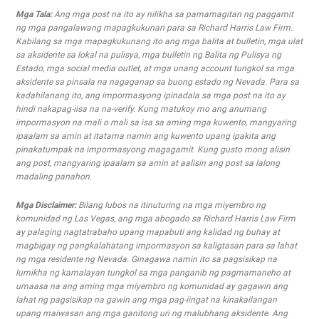
Mga Tala:
Ang mga post na ito ay nilikha sa pamamagitan ng paggamit
ng mga pangalawang mapagkukunan para sa Richard Harris Law Firm.
Kabilang sa mga mapagkukunang ito ang mga balita at bulletin, mga ulat
sa aksidente sa lokal na pulisya, mga bulletin ng Balita ng Pulisya ng
Estado, mga social media outlet, at mga unang account tungkol sa mga
aksidente sa pinsala na nagaganap sa buong estado ng Nevada. Para sa
kadahilanang ito, ang impormasyong ipinadala sa mga post na ito ay
hindi nakapag-iisa na na-verify. Kung matukoy mo ang anumang
impormasyon na mali o mali sa isa sa aming mga kuwento, mangyaring
ipaalam sa amin at itatama namin ang kuwento upang ipakita ang
pinakatumpak na impormasyong magagamit. Kung gusto mong alisin
ang post, mangyaring ipaalam sa amin at aalisin ang post sa lalong
madaling panahon.
Mga Disclaimer:
Bilang lubos na itinuturing na mga miyembro ng
komunidad ng Las Vegas, ang mga abogado sa Richard Harris Law Firm
ay palaging nagtatrabaho upang mapabuti ang kalidad ng buhay at
magbigay ng pangkalahatang impormasyon sa kaligtasan para sa lahat
ng mga residente ng Nevada. Ginagawa namin ito sa pagsisikap na
lumikha ng kamalayan tungkol sa mga panganib ng pagmamaneho at
umaasa na ang aming mga miyembro ng komunidad ay gagawin ang
lahat ng pagsisikap na gawin ang mga pag-iingat na kinakailangan
upang maiwasan ang mga ganitong uri ng malubhang aksidente. Ang