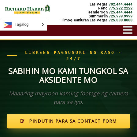
Las Vegas
702.444.4444
Reno
775.222.2222
Henderson
725.444.4444
Summerlin
725.999.9999
Timog-Kanluran Las Vegas
725.888.8888
Tagalog
Tagalog
LIBRENG PAGSUSURI NG KASO ·
24/7
SABIHIN MO KAMI TUNGKOL SA
AKSIDENTE MO
Maaaring mayroon kaming footage ng camera
para sa iyo.
PINDUTIN PARA SA CONTACT FORM