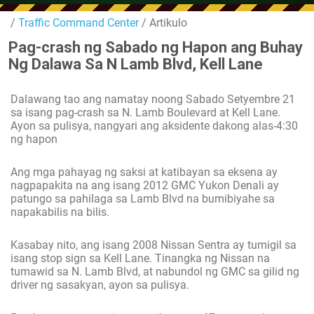
/
Traffic Command Center
/ Artikulo
Pag-crash ng Sabado ng Hapon ang Buhay
Ng Dalawa Sa N Lamb Blvd, Kell Lane
Dalawang tao ang namatay noong Sabado Setyembre 21
sa isang pag-crash sa N. Lamb Boulevard at Kell Lane.
Ayon sa pulisya, nangyari ang aksidente dakong alas-4:30
ng hapon
Ang mga pahayag ng saksi at katibayan sa eksena ay
nagpapakita na ang isang 2012 GMC Yukon Denali ay
patungo sa pahilaga sa Lamb Blvd na bumibiyahe sa
napakabilis na bilis.
Kasabay nito, ang isang 2008 Nissan Sentra ay tumigil sa
isang stop sign sa Kell Lane. Tinangka ng Nissan na
tumawid sa N. Lamb Blvd, at nabundol ng GMC sa gilid ng
driver ng sasakyan, ayon sa pulisya.