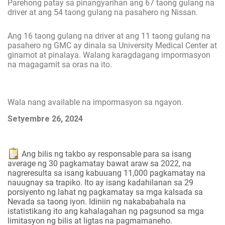
Parehong patay sa pinangyarihan ang 67 taong gulang na
driver at ang 54 taong gulang na pasahero ng Nissan.
Ang 16 taong gulang na driver at ang 11 taong gulang na
pasahero ng GMC ay dinala sa University Medical Center at
ginamot at pinalaya. Walang karagdagang impormasyon
na magagamit sa oras na ito.
Wala nang available na impormasyon sa ngayon.
Setyembre 26, 2024
Ang bilis ng takbo ay responsable para sa isang
average ng 30 pagkamatay bawat araw sa 2022, na
nagreresulta sa isang kabuuang 11,000 pagkamatay na
nauugnay sa trapiko. Ito ay isang kadahilanan sa 29
porsiyento ng lahat ng pagkamatay sa mga kalsada sa
Nevada sa taong iyon. Idiniin ng nakababahala na
istatistikang ito ang kahalagahan ng pagsunod sa mga
limitasyon ng bilis at ligtas na pagmamaneho.