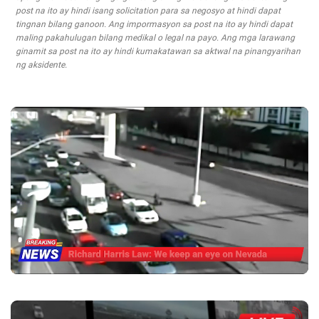
post na ito ay hindi isang solicitation para sa negosyo at hindi dapat
tingnan bilang ganoon. Ang impormasyon sa post na ito ay hindi dapat
maling pakahulugan bilang medikal o legal na payo. Ang mga larawang
ginamit sa post na ito ay hindi kumakatawan sa aktwal na pinangyarihan
ng aksidente.