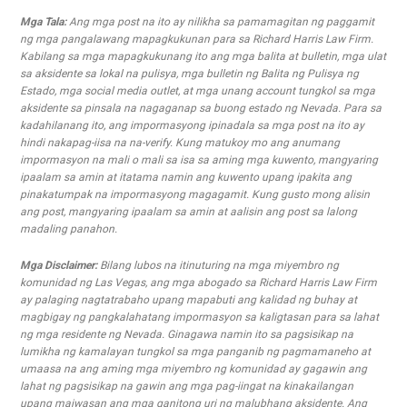
Mga Tala:
Ang mga post na ito ay nilikha sa pamamagitan ng paggamit
ng mga pangalawang mapagkukunan para sa Richard Harris Law Firm.
Kabilang sa mga mapagkukunang ito ang mga balita at bulletin, mga ulat
sa aksidente sa lokal na pulisya, mga bulletin ng Balita ng Pulisya ng
Estado, mga social media outlet, at mga unang account tungkol sa mga
aksidente sa pinsala na nagaganap sa buong estado ng Nevada. Para sa
kadahilanang ito, ang impormasyong ipinadala sa mga post na ito ay
hindi nakapag-iisa na na-verify. Kung matukoy mo ang anumang
impormasyon na mali o mali sa isa sa aming mga kuwento, mangyaring
ipaalam sa amin at itatama namin ang kuwento upang ipakita ang
pinakatumpak na impormasyong magagamit. Kung gusto mong alisin
ang post, mangyaring ipaalam sa amin at aalisin ang post sa lalong
madaling panahon.
Mga Disclaimer:
Bilang lubos na itinuturing na mga miyembro ng
komunidad ng Las Vegas, ang mga abogado sa Richard Harris Law Firm
ay palaging nagtatrabaho upang mapabuti ang kalidad ng buhay at
magbigay ng pangkalahatang impormasyon sa kaligtasan para sa lahat
ng mga residente ng Nevada. Ginagawa namin ito sa pagsisikap na
lumikha ng kamalayan tungkol sa mga panganib ng pagmamaneho at
umaasa na ang aming mga miyembro ng komunidad ay gagawin ang
lahat ng pagsisikap na gawin ang mga pag-iingat na kinakailangan
upang maiwasan ang mga ganitong uri ng malubhang aksidente. Ang