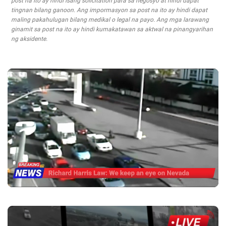
post na ito ay hindi isang solicitation para sa negosyo at hindi dapat
tingnan bilang ganoon. Ang impormasyon sa post na ito ay hindi dapat
maling pakahulugan bilang medikal o legal na payo. Ang mga larawang
ginamit sa post na ito ay hindi kumakatawan sa aktwal na pinangyarihan
ng aksidente.