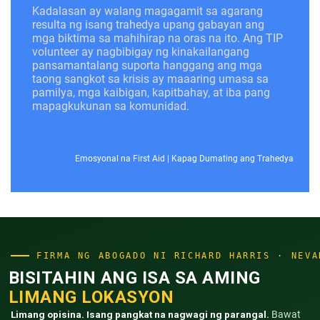
Kadalasan ay walang magagamit sa agarang
resulta ng isang trahedya upang gabayan ang
mga biktima sa mahihirap na oras na ito. Ang TIP
volunteer ay nagbibigay ng kinakailangang
pansamantalang suporta hanggang ang mga
taong sangkot sa krisis ay maaaring umasa sa
pamilya, mga kaibigan, kapitbahay, at iba pang
mapagkukunan sa komunidad.
Emosyonal na First Aid
|
Kapag Dumating ang Trahedya
FIRMA NG ABOGADO NI RICHARD HARRIS · NEVA
BISITAHIN ANG ISA SA AMING
LIMANG LOKASYON
Limang opisina. Isang pangkat na nagwagi ng parangal.
Bawat