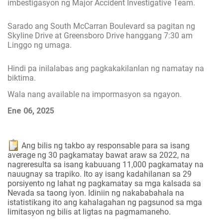
imbestigasyon ng Major Accident Investigative Team.
Sarado ang South McCarran Boulevard sa pagitan ng
Skyline Drive at Greensboro Drive hanggang 7:30 am
Linggo ng umaga.
Hindi pa inilalabas ang pagkakakilanlan ng namatay na
biktima.
Wala nang available na impormasyon sa ngayon.
Ene 06, 2025
Ang bilis ng takbo ay responsable para sa isang
average ng 30 pagkamatay bawat araw sa 2022, na
nagreresulta sa isang kabuuang 11,000 pagkamatay na
nauugnay sa trapiko. Ito ay isang kadahilanan sa 29
porsiyento ng lahat ng pagkamatay sa mga kalsada sa
Nevada sa taong iyon. Idiniin ng nakababahala na
istatistikang ito ang kahalagahan ng pagsunod sa mga
limitasyon ng bilis at ligtas na pagmamaneho.