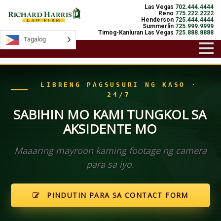
Las Vegas
702.444.4444
Reno
775.222.2222
Henderson
725.444.4444
Summerlin
725.999.9999
Timog-Kanluran Las Vegas
725.888.8888
Tagalog
Tagalog
LIBRENG PAGSUSURI NG KASO ·
24/7
SABIHIN MO KAMI TUNGKOL SA
AKSIDENTE MO
Maaaring mayroon kaming footage ng camera
para sa iyo.
PINDUTIN PARA SA CONTACT FORM