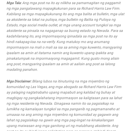
Mga Tala:
Ang mga post na ito ay nilikha sa pamamagitan ng paggamit
ng mga pangalawang mapagkukunan para sa Richard Harris Law Firm.
Kabilang sa mga mapagkukunang ito ang mga balita at bulletin, mga ulat
sa aksidente sa lokal na pulisya, mga bulletin ng Balita ng Pulisya ng
Estado, mga social media outlet, at mga unang account tungkol sa mga
aksidente sa pinsala na nagaganap sa buong estado ng Nevada. Para sa
kadahilanang ito, ang impormasyong ipinadala sa mga post na ito ay
hindi nakapag-iisa na na-verify. Kung matukoy mo ang anumang
impormasyon na mali o mali sa isa sa aming mga kuwento, mangyaring
ipaalam sa amin at itatama namin ang kuwento upang ipakita ang
pinakatumpak na impormasyong magagamit. Kung gusto mong alisin
ang post, mangyaring ipaalam sa amin at aalisin ang post sa lalong
madaling panahon.
Mga Disclaimer:
Bilang lubos na itinuturing na mga miyembro ng
komunidad ng Las Vegas, ang mga abogado sa Richard Harris Law Firm
ay palaging nagtatrabaho upang mapabuti ang kalidad ng buhay at
magbigay ng pangkalahatang impormasyon sa kaligtasan para sa lahat
ng mga residente ng Nevada. Ginagawa namin ito sa pagsisikap na
lumikha ng kamalayan tungkol sa mga panganib ng pagmamaneho at
umaasa na ang aming mga miyembro ng komunidad ay gagawin ang
lahat ng pagsisikap na gawin ang mga pag-iingat na kinakailangan
upang maiwasan ang mga ganitong uri ng malubhang aksidente. Ang