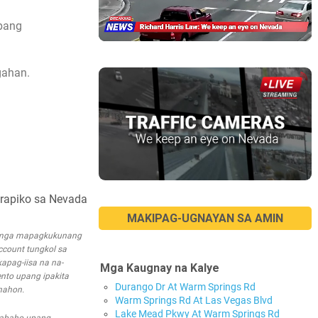
abang
gahan.
trapiko sa Nevada
MAKIPAG-UGNAYAN SA AMIN
a mga mapagkukunang
account tungkol sa
apag-iisa na na-
Mga Kaugnay na Kalye
nto upang ipakita
Durango Dr At Warm Springs Rd
nahon.
Warm Springs Rd At Las Vegas Blvd
Lake Mead Pkwy At Warm Springs Rd