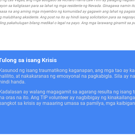
d ng Las Vegas, ang mga abogado sa Richard Harris Law Firm ay palaging nagta
n sa kaligtasan para sa lahat ng mga residente ng Nevada. Ginagawa namin ito
asa na ang aming mga miyembro ng komunidad ay gagawin ang lahat ng pagsis
alubhang aksidente. Ang post na ito ay hindi isang solicitation para sa negosyo
ing pakahulugan bilang medikal o legal na payo. Ang mga larawang ginamit sa pos
Tulong sa isang Krisis
Kasunod ng isang traumatikong kaganapan, ang mga tao ay 
nalilito, at nakakaranas ng emosyonal na pagkabigla. Sila ay 
hindi handa.
Kadalasan ay walang magagamit sa agarang resulta ng isang 
na oras na ito. Ang TIP volunteer ay nagbibigay ng kinakail
sangkot sa krisis ay maaaring umasa sa pamilya, mga kaibiga