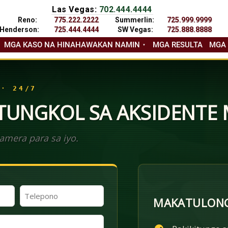
Las Vegas:
702.444.4444
Reno:
775.222.2222
Summerlin:
725.999.9999
Henderson:
725.444.4444
SW Vegas:
725.888.8888
MGA KASO NA HINAHAWAKAN NAMIN
MGA RESULTA
MGA
 · 24/7
 TUNGKOL SA AKSIDENTE
mera para sa iyo.
Telepono
MAKATULONG
(Kinakailangan)