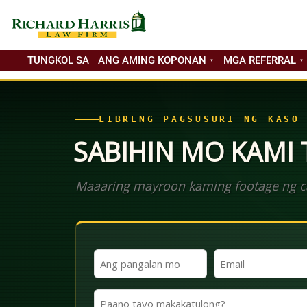
TUNGKOL SA
ANG AMING KOPONAN
MGA REFERRAL
LIBRENG PAGSUSURI NG KASO
SABIHIN MO KAMI
Maaaring mayroon kaming footage ng ca
Ang
Email
Iyong
(Kinakailangan)
Pangalan
Paano