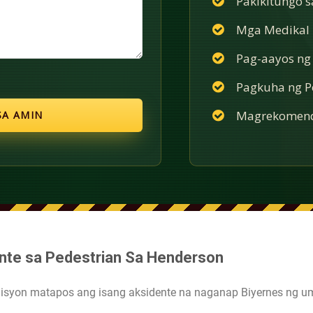
Pakikitungo 
Mga Medikal n
Pag-aayos ng
Pagkuha ng Po
Magrekomend
ente sa Pedestrian Sa Henderson
kondisyon matapos ang isang aksidente na naganap Biyernes ng