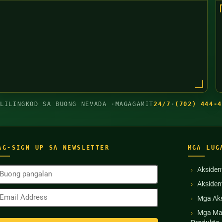
GLILINGKOD SA BUONG NEVADA ·
MAGAGAMIT
24/7
·
(702) 444-4
AG-SIGN UP SA NEWSLETTER
MGA LUG
uong
Aksiden
angalan
Akside
Kinakailangan)
mail
Mga Aks
ddress
Kinakailangan)
Mga Ma