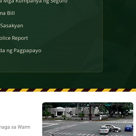
sa Mga Kumpanya ng Seguro
a Bill
 Sasakyan
lice Report
a ng Pagpapayo
 umaga sa Warm