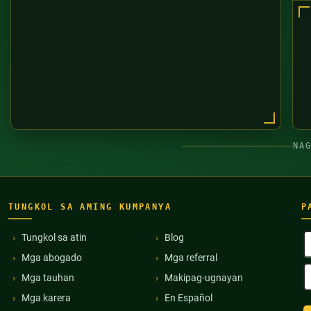
NA
TUNGKOL SA AMING KUMPANYA
P
B
Tungkol sa atin
Blog
P
Mga abogado
Mga referral
(
E
Mga tauhan
Makipag-ugnayan
A
(
Mga karera
En Español