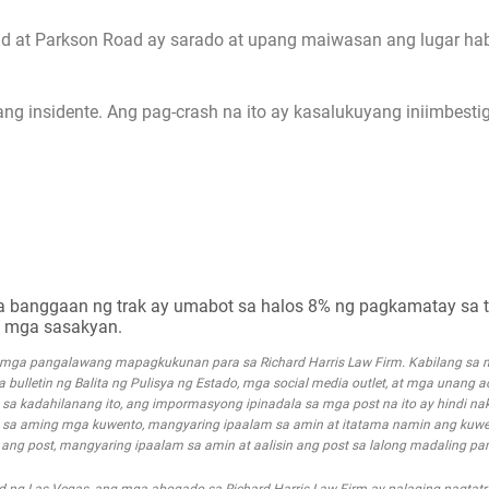
oad at Parkson Road ay sarado at upang maiwasan ang lugar h
g insidente. Ang pag-crash na ito ay kasalukuyang iniimbesti
ga banggaan ng trak ay umabot sa halos 8% ng pagkamatay sa 
g mga sasakyan.
g mga pangalawang mapagkukunan para sa Richard Harris Law Firm. Kabilang s
mga bulletin ng Balita ng Pulisya ng Estado, mga social media outlet, at mga unang 
a kadahilanang ito, ang impormasyong ipinadala sa mga post na ito ay hindi nak
 sa aming mga kuwento, mangyaring ipaalam sa amin at itatama namin ang kuwe
g post, mangyaring ipaalam sa amin at aalisin ang post sa lalong madaling pa