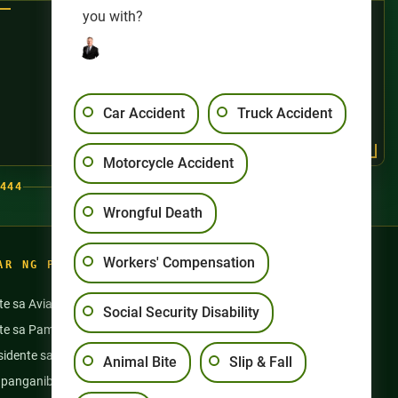
you with?
Car Accident
Truck Accident
Motorcycle Accident
444
Wrongful Death
Workers' Compensation
AR NG PAGSASANAY
te sa Aviation
Aksidente sa Motorsiklo
Social Security Disability
nte sa Pamamangka
Pang-aabuso sa Nursing Home
idente sa Bus
Mga Aksidente sa Semi Truck
Animal Bite
Slip & Fall
panganib na Gamot at
Slip at Talon