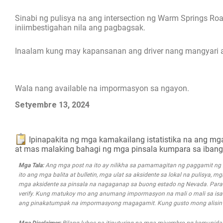
Sinabi ng pulisya na ang intersection ng Warm Springs R
iniimbestigahan nila ang pagbagsak.
Inaalam kung may kapansanan ang driver nang mangyari an
Wala nang available na impormasyon sa ngayon.
Setyembre 13, 2024
Ipinapakita ng mga kamakailang istatistika na ang m
at mas malaking bahagi ng mga pinsala kumpara sa iban
Mga Tala:
Ang mga post na ito ay nilikha sa pamamagitan ng paggamit n
ito ang mga balita at bulletin, mga ulat sa aksidente sa lokal na pulisya, 
mga aksidente sa pinsala na nagaganap sa buong estado ng Nevada. Para s
verify. Kung matukoy mo ang anumang impormasyon na mali o mali sa isa
ang pinakatumpak na impormasyong magagamit. Kung gusto mong alisin an