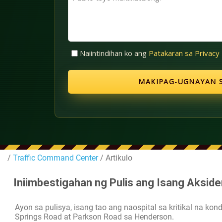
(Kinakailangan)
tayo
makakatulong?
Walang
Naiintindihan ko ang
Patakaran sa Privacy
Pamagat
(Kinakailangan)
/
Traffic Command Center
/ Artikulo
Iniimbestigahan ng Pulis ang Isang Aksid
Ayon sa pulisya, isang tao ang naospital sa kritikal na 
Springs Road at Parkson Road sa Henderson.