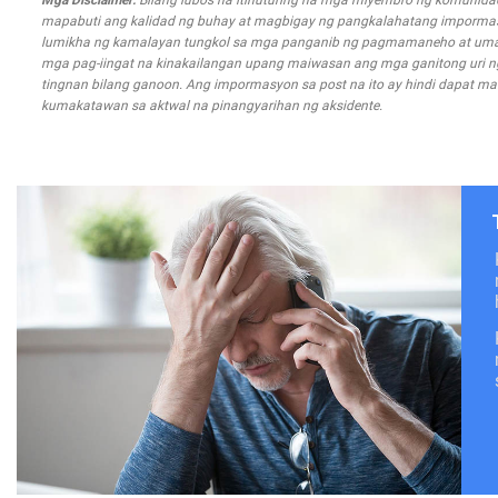
Mga Disclaimer:
Bilang lubos na itinuturing na mga miyembro ng komunida
mapabuti ang kalidad ng buhay at magbigay ng pangkalahatang impormasyo
lumikha ng kamalayan tungkol sa mga panganib ng pagmamaneho at uma
mga pag-iingat na kinakailangan upang maiwasan ang mga ganitong uri ng m
tingnan bilang ganoon. Ang impormasyon sa post na ito ay hindi dapat mal
kumakatawan sa aktwal na pinangyarihan ng aksidente.