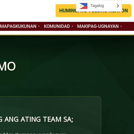
Tagalog
Tagalog
HUMINGI NG TULONG NGAYON
 MAPAGKUKUNAN
KOMUNIDAD
MAKIPAG-UGNAYAN
 MO
 ANG ATING TEAM SA;