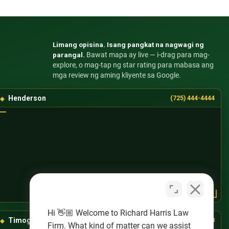
Limang opisina. Isang pangkat na nagwagi ng
parangal.
Bawat mapa ay live — i-drag para mag-
explore, o mag-tap ng star rating para mabasa ang
mga review ng aming kliyente sa Google.
Henderson
(725) 444-4444
Hi 👋🏼 Welcome to Richard Harris Law
Timog-Kanlurang Las Vegas
(725) 888-8888
Firm. What kind of matter can we assist