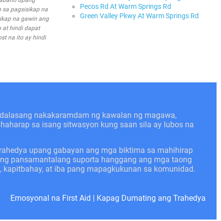
trabaho upang
Pecos Rd At Warm Springs Rd
 sa pagsisikap na
Green Valley Pkwy At Warm Springs Rd
ikap na gawin ang
 at hindi dapat
t na ito ay hindi
kadalasang nakakaramdam ng kawalan ng magawa,
nahaharap sa isang sitwasyon kung saan sila ay lubos na
trahedya upang gabayan ang mga biktima sa mahihirap
angang pansamantalang suporta hanggang ang mga taong
n, kapitbahay, at iba pang mapagkukunan sa komunidad.
Emosyonal na First Aid
|
Kapag Dumating ang Trahedya