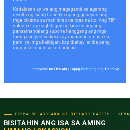
Kadalasan ay walang magagamit sa agarang
resulta ng isang trahedya upang gabayan ang
mga biktima sa mahihirap na oras na ito. Ang TIP
volunteer ay nagbibigay ng kinakailangang
pansamantalang suporta hanggang ang mga
taong sangkot sa krisis ay maaaring umasa sa
pamilya, mga kaibigan, kapitbahay, at iba pang
mapagkukunan sa komunidad.
Emosyonal na First Aid
|
Kapag Dumating ang Trahedya
FIRMA NG ABOGADO NI RICHARD HARRIS · NEVA
BISITAHIN ANG ISA SA AMING