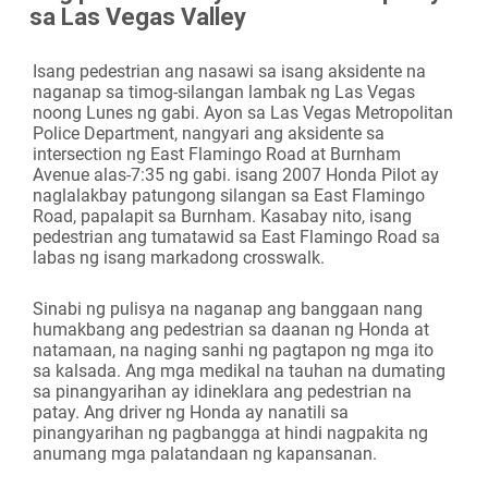
sa Las Vegas Valley
Camera
Isang pedestrian ang nasawi sa isang aksidente na
naganap sa timog-silangan lambak ng Las Vegas
noong Lunes ng gabi. Ayon sa Las Vegas Metropolitan
Police Department, nangyari ang aksidente sa
intersection ng East Flamingo Road at Burnham
Avenue alas-7:35 ng gabi. isang 2007 Honda Pilot ay
naglalakbay patungong silangan sa East Flamingo
Road, papalapit sa Burnham. Kasabay nito, isang
pedestrian ang tumatawid sa East Flamingo Road sa
labas ng isang markadong crosswalk.
Sinabi ng pulisya na naganap ang banggaan nang
humakbang ang pedestrian sa daanan ng Honda at
natamaan, na naging sanhi ng pagtapon ng mga ito
sa kalsada. Ang mga medikal na tauhan na dumating
sa pinangyarihan ay idineklara ang pedestrian na
patay. Ang driver ng Honda ay nanatili sa
pinangyarihan ng pagbangga at hindi nagpakita ng
anumang mga palatandaan ng kapansanan.