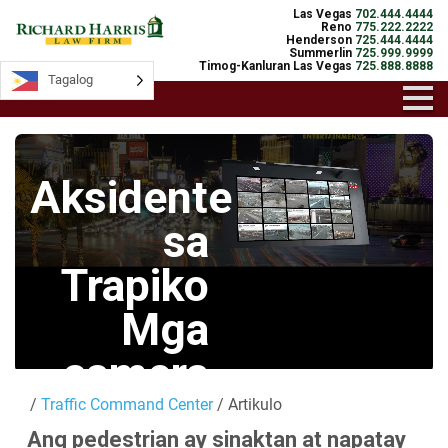
Las Vegas
702.444.4444
Reno
775.222.2222
Henderson
725.444.4444
Summerlin
725.999.9999
Timog-Kanluran Las Vegas
725.888.8888
Tagalog
Tagalog
Aksidente
sa
Trapiko
Mga
camera
/
Traffic Command Center
/ Artikulo
Mga Live na
Ang pedestrian ay sinaktan at napatay