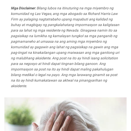
Mga Disclaimer:
Bilang lubos na itinuturing na mga miyembro ng
komunidad ng Las Vegas, ang mga abogado sa Richard Harris Law
Firm ay palaging nagtatrabaho upang mapabuti ang kalidad ng
buhay at magbigay ng pangkalahatang impormasyon sa kaligtasan
para sa lahat ng mga residente ng Nevada. Ginagawa namin ito sa
pagsisikap na lumikha ng kamalayan tungkol sa mga panganib ng
pagmamaneho at umaasa na ang aming mga miyembro ng
komunidad ay gagawin ang lahat ng pagsisikap na gawin ang mga
pag-iingat na kinakailangan upang maiwasan ang mga ganitong uri
ng malubhang aksidente. Ang post na ito ay hindi isang solicitation
para sa negosyo at hindi dapat tingnan bilang ganoon. Ang
impormasyon sa post na ito ay hindi dapat maling pakahulugan
bilang medikal o legal na payo. Ang mga larawang ginamit sa post
na ito ay hindi kumakatawan sa aktwal na pinangyarihan ng
aksidente.