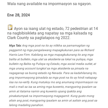
Wala nang available na impormasyon sa ngayon.
Ene 28, 2024
Ayon sa isang ulat ng estado, 72 pedestrian at 14
na nagbibisikleta ang napatay sa mga kalsada ng
Clark County sa pagtatapos ng 2022.
Mga Tala:
Ang mga post na ito ay nilikha sa pamamagitan ng
paggamit ng mga pangalawang mapagkukunan para sa Richard
Harris Law Firm. Kabilang sa mga mapagkukunang ito ang mga
balita at bulletin, mga ulat sa aksidente sa lokal na pulisya, mga
bulletin ng Balita ng Pulisya ng Estado, mga social media outlet, at
mga unang account tungkol sa mga aksidente sa pinsala na
nagaganap sa buong estado ng Nevada. Para sa kadahilanang ito,
ang impormasyong ipinadala sa mga post na ito ay hindi nakapag-
iisa na na-verify. Kung matukoy mo ang anumang impormasyon na
mali o mali sa isa sa aming mga kuwento, mangyaring ipaalam sa
amin at itatama namin ang kuwento upang ipakita ang
pinakatumpak na impormasyong magagamit. Kung gusto mong
alisin ang post, mangyaring ipaalam sa amin at aalisin ang post sa
lalong madaling panahon.