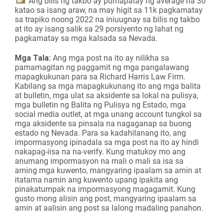
Ang bilis ng takbo ay pumapatay ng average na 30
katao sa isang araw, na may higit sa 11k pagkamatay
sa trapiko noong 2022 na iniuugnay sa bilis ng takbo
at ito ay isang salik sa 29 porsiyento ng lahat ng
pagkamatay sa mga kalsada sa Nevada.
Mga Tala:
Ang mga post na ito ay nilikha sa
pamamagitan ng paggamit ng mga pangalawang
mapagkukunan para sa Richard Harris Law Firm.
Kabilang sa mga mapagkukunang ito ang mga balita
at bulletin, mga ulat sa aksidente sa lokal na pulisya,
mga bulletin ng Balita ng Pulisya ng Estado, mga
social media outlet, at mga unang account tungkol sa
mga aksidente sa pinsala na nagaganap sa buong
estado ng Nevada. Para sa kadahilanang ito, ang
impormasyong ipinadala sa mga post na ito ay hindi
nakapag-iisa na na-verify. Kung matukoy mo ang
anumang impormasyon na mali o mali sa isa sa
aming mga kuwento, mangyaring ipaalam sa amin at
itatama namin ang kuwento upang ipakita ang
pinakatumpak na impormasyong magagamit. Kung
gusto mong alisin ang post, mangyaring ipaalam sa
amin at aalisin ang post sa lalong madaling panahon.