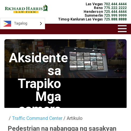
Las Vegas
702.444.4444
Reno
775.222.2222
Henderson
725.444.4444
Summerlin
725.999.9999
Timog-Kanluran Las Vegas
725.888.8888
Tagalog
Tagalog
Aksidente
sa
Trapiko
Mga
camera
/
Traffic Command Center
/ Artikulo
Mga Live na
Pedestrian na nabangga ng sasakyan