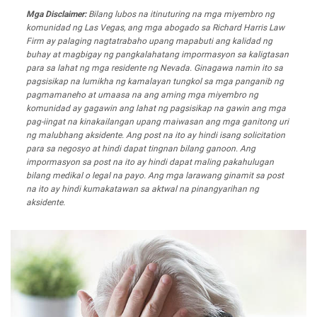
Mga Disclaimer:
Bilang lubos na itinuturing na mga miyembro ng
komunidad ng Las Vegas, ang mga abogado sa Richard Harris Law
Firm ay palaging nagtatrabaho upang mapabuti ang kalidad ng
buhay at magbigay ng pangkalahatang impormasyon sa kaligtasan
para sa lahat ng mga residente ng Nevada. Ginagawa namin ito sa
pagsisikap na lumikha ng kamalayan tungkol sa mga panganib ng
pagmamaneho at umaasa na ang aming mga miyembro ng
komunidad ay gagawin ang lahat ng pagsisikap na gawin ang mga
pag-iingat na kinakailangan upang maiwasan ang mga ganitong uri
ng malubhang aksidente. Ang post na ito ay hindi isang solicitation
para sa negosyo at hindi dapat tingnan bilang ganoon. Ang
impormasyon sa post na ito ay hindi dapat maling pakahulugan
bilang medikal o legal na payo. Ang mga larawang ginamit sa post
na ito ay hindi kumakatawan sa aktwal na pinangyarihan ng
aksidente.