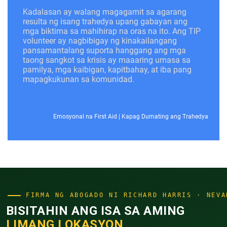
Kadalasan ay walang magagamit sa agarang
resulta ng isang trahedya upang gabayan ang
mga biktima sa mahihirap na oras na ito. Ang TIP
volunteer ay nagbibigay ng kinakailangang
pansamantalang suporta hanggang ang mga
taong sangkot sa krisis ay maaaring umasa sa
pamilya, mga kaibigan, kapitbahay, at iba pang
mapagkukunan sa komunidad.
Emosyonal na First Aid
|
Kapag Dumating ang Trahedya
FIRMA NG ABOGADO NI RICHARD HARRIS · NEVA
BISITAHIN ANG ISA SA AMING
LIMANG LOKASYON