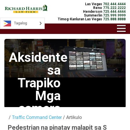
Las Vegas
702.444.4444
Reno
775.222.2222
Henderson
725.444.4444
Summerlin
725.999.9999
Timog-Kanluran Las Vegas
725.888.8888
Tagalog
Tagalog
Aksidente
sa
Trapiko
Mga
camera
/
Traffic Command Center
/ Artikulo
Mga Live na
Pedestrian na pinatay malapit sa S