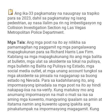
Ang ika-33 pagkamatay na nauugnay sa trapiko
para sa 2023, dahil sa pagkamatay ng isang
pedestrian, ay nasa ilalim pa rin ng imbestigasyon ng
Collision Investigation Section ng Las Vegas
Metropolitan Police Department.
Mga Tala:
Ang mga post na ito ay nilikha sa
pamamagitan ng paggamit ng mga pangalawang
mapagkukunan para sa Richard Harris Law Firm.
Kabilang sa mga mapagkukunang ito ang mga balita
at bulletin, mga ulat sa aksidente sa lokal na pulisya,
mga bulletin ng Balita ng Pulisya ng Estado, mga
social media outlet, at mga unang account tungkol sa
mga aksidente sa pinsala na nagaganap sa buong
estado ng Nevada. Para sa kadahilanang ito, ang
impormasyong ipinadala sa mga post na ito ay hindi
nakapag-iisa na na-verify. Kung matukoy mo ang
anumang impormasyon na mali o mali sa isa sa
aming mga kuwento, mangyaring ipaalam sa amin at
itatama namin ang kuwento upang ipakita ang
pinakatumpak na impormasyong magagamit. Kung