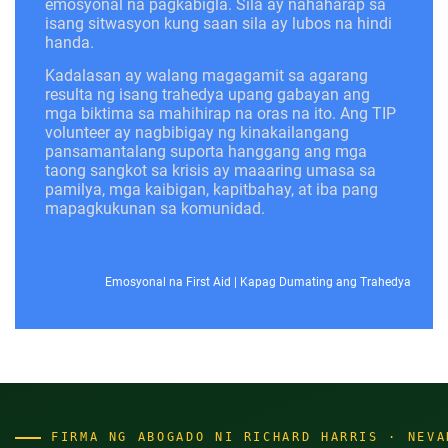
emosyonal na pagkabigla. Sila ay nahaharap sa
isang sitwasyon kung saan sila ay lubos na hindi
handa.
Kadalasan ay walang magagamit sa agarang
resulta ng isang trahedya upang gabayan ang
mga biktima sa mahihirap na oras na ito. Ang TIP
volunteer ay nagbibigay ng kinakailangang
pansamantalang suporta hanggang ang mga
taong sangkot sa krisis ay maaaring umasa sa
pamilya, mga kaibigan, kapitbahay, at iba pang
mapagkukunan sa komunidad.
Emosyonal na First Aid
|
Kapag Dumating ang Trahedya
FIRMA NG ABOGADO NI RICHARD HARRIS · NEVA