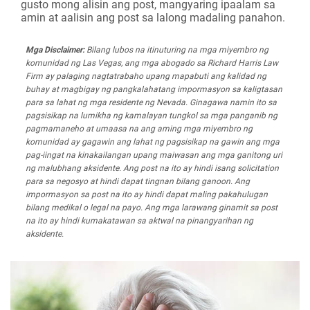
gusto mong alisin ang post, mangyaring ipaalam sa
amin at aalisin ang post sa lalong madaling panahon.
Mga Disclaimer:
Bilang lubos na itinuturing na mga miyembro ng
komunidad ng Las Vegas, ang mga abogado sa Richard Harris Law
Firm ay palaging nagtatrabaho upang mapabuti ang kalidad ng
buhay at magbigay ng pangkalahatang impormasyon sa kaligtasan
para sa lahat ng mga residente ng Nevada. Ginagawa namin ito sa
pagsisikap na lumikha ng kamalayan tungkol sa mga panganib ng
pagmamaneho at umaasa na ang aming mga miyembro ng
komunidad ay gagawin ang lahat ng pagsisikap na gawin ang mga
pag-iingat na kinakailangan upang maiwasan ang mga ganitong uri
ng malubhang aksidente. Ang post na ito ay hindi isang solicitation
para sa negosyo at hindi dapat tingnan bilang ganoon. Ang
impormasyon sa post na ito ay hindi dapat maling pakahulugan
bilang medikal o legal na payo. Ang mga larawang ginamit sa post
na ito ay hindi kumakatawan sa aktwal na pinangyarihan ng
aksidente.