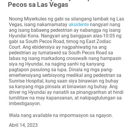
Pecos sa Las Vegas
Camera
Noong Miyerkules ng gabi sa silangang lambak ng Las
Vegas, isang nakamamatay
aksidente
nangyari nang
ang isang babaeng pedestrian ay nabangga ng isang
Hyundai Kona. Nangyari ang banggaan alas-10:05 ng
gabi sa South Pecos Road, timog ng East Zodiac
Court. Ang ebidensiya ay nagpahiwatig na ang
pedestrian ay tumatawid sa South Pecos Road sa
labas ng isang markadong crosswalk nang hampasin
siya ng Hyundai, na naging sanhi ng kanyang
pagtapon pasulong sa lupa. Dinala ng mga pang-
emerhensiyang serbisyong medikal ang pedestrian sa
Sunrise Hospital, kung saan siya binawian ng buhay
sa kanyang mga pinsala at binawian ng buhay. Ang
driver ng Hyundai ay nanatili sa pinangyarihan at hindi
lumilitaw na may kapansanan, at nakipagtulungan sa
imbestigasyon.
Wala nang available na impormasyon sa ngayon.
Abril 14, 2023