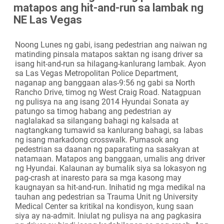
matapos ang hit-and-run sa lambak ng
Camera
NE Las Vegas
Noong Lunes ng gabi, isang pedestrian ang naiwan ng
matinding pinsala matapos saktan ng isang driver sa
isang hit-and-run sa hilagang-kanlurang lambak. Ayon
sa Las Vegas Metropolitan Police Department,
naganap ang banggaan alas-9:56 ng gabi sa North
Rancho Drive, timog ng West Craig Road. Natagpuan
ng pulisya na ang isang 2014 Hyundai Sonata ay
patungo sa timog habang ang pedestrian ay
naglalakad sa silangang bahagi ng kalsada at
nagtangkang tumawid sa kanlurang bahagi, sa labas
ng isang markadong crosswalk. Pumasok ang
pedestrian sa daanan ng paparating na sasakyan at
natamaan. Matapos ang banggaan, umalis ang driver
ng Hyundai. Kalaunan ay bumalik siya sa lokasyon ng
pag-crash at inaresto para sa mga kasong may
kaugnayan sa hit-and-run. Inihatid ng mga medikal na
tauhan ang pedestrian sa Trauma Unit ng University
Medical Center sa kritikal na kondisyon, kung saan
siya ay na-admit. Iniulat ng pulisya na ang pagkasira