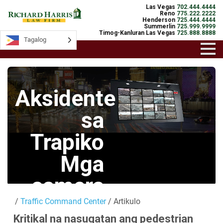
Las Vegas
702.444.4444
Reno
775.222.2222
Henderson
725.444.4444
Summerlin
725.999.9999
Timog-Kanluran Las Vegas
725.888.8888
Tagalog
Tagalog
Aksidente
sa
Trapiko
Mga
camera
/
Traffic Command Center
/ Artikulo
Mga Live na
Kritikal na nasugatan ang pedestrian