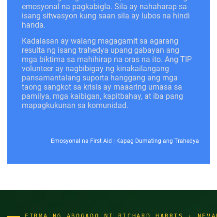
emosyonal na pagkabigla. Sila ay nahaharap sa
isang sitwasyon kung saan sila ay lubos na hindi
handa.
Kadalasan ay walang magagamit sa agarang
resulta ng isang trahedya upang gabayan ang
mga biktima sa mahihirap na oras na ito. Ang TIP
volunteer ay nagbibigay ng kinakailangang
pansamantalang suporta hanggang ang mga
taong sangkot sa krisis ay maaaring umasa sa
pamilya, mga kaibigan, kapitbahay, at iba pang
mapagkukunan sa komunidad.
Emosyonal na First Aid
|
Kapag Dumating ang Trahedya
FIRMA NG ABOGADO NI RICHARD HARRIS · NEVA