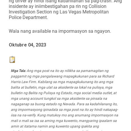
ng driver ay hindi isang kadahilanan sa pag-crash. Ang
insidente ay iniimbestigahan pa rin ng Collision
Investigation Section ng Las Vegas Metropolitan
Police Department.
Wala nang available na impormasyon sa ngayon.
Oktubre 04, 2023
Mga Tala:
Ang mga post na ito ay nilikha sa pamamagitan ng
paggamit ng mga pangalawang mapagkukunan para sa Richard
Harris Law Firm. Kabilang sa mga mapagkukunang ito ang mga
balita at bulletin, mga ulat sa aksidente sa lokal na pulisya, mga
bulletin ng Balita ng Pulisya ng Estado, mga social media outlet, at
mga unang account tungkol sa mga aksidente sa pinsala na
nagaganap sa buong estado ng Nevada. Para sa kadahilanang ito,
ang impormasyong ipinadala sa mga post na ito ay hindi nakapag-
iisa na na-verify. Kung matukoy mo ang anumang impormasyon na
mali o mali sa isa sa aming mga kuwento, mangyaring ipaalam sa
amin at itatama namin ang kuwento upang ipakita ang