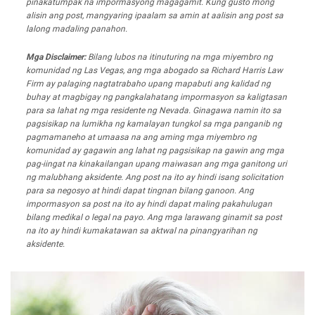
pinakatumpak na impormasyong magagamit. Kung gusto mong
alisin ang post, mangyaring ipaalam sa amin at aalisin ang post sa
lalong madaling panahon.
Mga Disclaimer:
Bilang lubos na itinuturing na mga miyembro ng
komunidad ng Las Vegas, ang mga abogado sa Richard Harris Law
Firm ay palaging nagtatrabaho upang mapabuti ang kalidad ng
buhay at magbigay ng pangkalahatang impormasyon sa kaligtasan
para sa lahat ng mga residente ng Nevada. Ginagawa namin ito sa
pagsisikap na lumikha ng kamalayan tungkol sa mga panganib ng
pagmamaneho at umaasa na ang aming mga miyembro ng
komunidad ay gagawin ang lahat ng pagsisikap na gawin ang mga
pag-iingat na kinakailangan upang maiwasan ang mga ganitong uri
ng malubhang aksidente. Ang post na ito ay hindi isang solicitation
para sa negosyo at hindi dapat tingnan bilang ganoon. Ang
impormasyon sa post na ito ay hindi dapat maling pakahulugan
bilang medikal o legal na payo. Ang mga larawang ginamit sa post
na ito ay hindi kumakatawan sa aktwal na pinangyarihan ng
aksidente.