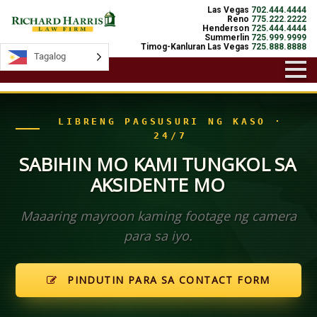
Las Vegas
702.444.4444
Reno
775.222.2222
Henderson
725.444.4444
Summerlin
725.999.9999
Timog-Kanluran Las Vegas
725.888.8888
Tagalog
Tagalog
LIBRENG PAGSUSURI NG KASO ·
24/7
SABIHIN MO KAMI TUNGKOL SA
AKSIDENTE MO
Maaaring mayroon kaming footage ng camera
para sa iyo.
PINDUTIN PARA SA CONTACT FORM