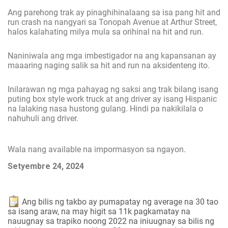
Ang parehong trak ay pinaghihinalaang sa isa pang hit and
run crash na nangyari sa Tonopah Avenue at Arthur Street,
halos kalahating milya mula sa orihinal na hit and run.
Naniniwala ang mga imbestigador na ang kapansanan ay
maaaring naging salik sa hit and run na aksidenteng ito.
Inilarawan ng mga pahayag ng saksi ang trak bilang isang
puting box style work truck at ang driver ay isang Hispanic
na lalaking nasa hustong gulang. Hindi pa nakikilala o
nahuhuli ang driver.
Wala nang available na impormasyon sa ngayon.
Setyembre 24, 2024
Ang bilis ng takbo ay pumapatay ng average na 30 tao
sa isang araw, na may higit sa 11k pagkamatay na
nauugnay sa trapiko noong 2022 na iniuugnay sa bilis ng