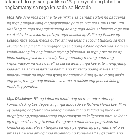
takbo at ito ay isang salik sa 29 porsiyento ng lahat ng
pagkamatay sa mga kalsada sa Nevada.
Mga Tala:
Ang mga post na ito ay nilikha sa pamamagitan ng paggamit
ng mga pangalawang mapagkukunan para sa Richard Harris Law Firm.
Kabilang sa mga mapagkukunang ito ang mga balita at bulletin, mga ulat
sa aksidente sa lokal na pulisya, mga bulletin ng Balita ng Pulisya ng
Estado, mga social media outlet, at mga unang account tungkol sa mga
aksidente sa pinsala na nagaganap sa buong estado ng Nevada. Para sa
kadahilanang ito, ang impormasyong ipinadala sa mga post na ito ay
hindi nakapag-iisa na na-verify. Kung matukoy mo ang anumang
impormasyon na mali o mali sa isa sa aming mga kuwento, mangyaring
ipaalam sa amin at itatama namin ang kuwento upang ipakita ang
pinakatumpak na impormasyong magagamit. Kung gusto mong alisin
ang post, mangyaring ipaalam sa amin at aalisin ang post sa lalong
madaling panahon.
Mga Disclaimer:
Bilang lubos na itinuturing na mga miyembro ng
komunidad ng Las Vegas, ang mga abogado sa Richard Harris Law Firm
ay palaging nagtatrabaho upang mapabuti ang kalidad ng buhay at
magbigay ng pangkalahatang impormasyon sa kaligtasan para sa lahat
ng mga residente ng Nevada. Ginagawa namin ito sa pagsisikap na
lumikha ng kamalayan tungkol sa mga panganib ng pagmamaneho at
umaasa na ang aming mga miyembro ng komunidad ay gagawin ang