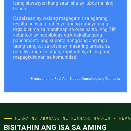
isang sitwasyon kung saan sila ay lubos na hindi
handa.
Kadalasan ay walang magagamit sa agarang
resulta ng isang trahedya upang gabayan ang
mga biktima sa mahihirap na oras na ito. Ang TIP
volunteer ay nagbibigay ng kinakailangang
pansamantalang suporta hanggang ang mga
taong sangkot sa krisis ay maaaring umasa sa
pamilya, mga kaibigan, kapitbahay, at iba pang
mapagkukunan sa komunidad.
Emosyonal na First Aid
|
Kapag Dumating ang Trahedya
FIRMA NG ABOGADO NI RICHARD HARRIS · NEVA
BISITAHIN ANG ISA SA AMING