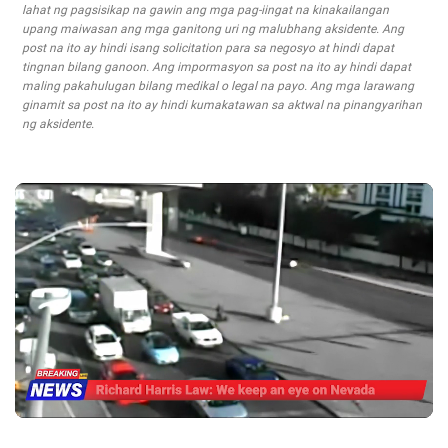
lahat ng pagsisikap na gawin ang mga pag-iingat na kinakailangan
upang maiwasan ang mga ganitong uri ng malubhang aksidente. Ang
post na ito ay hindi isang solicitation para sa negosyo at hindi dapat
tingnan bilang ganoon. Ang impormasyon sa post na ito ay hindi dapat
maling pakahulugan bilang medikal o legal na payo. Ang mga larawang
ginamit sa post na ito ay hindi kumakatawan sa aktwal na pinangyarihan
ng aksidente.