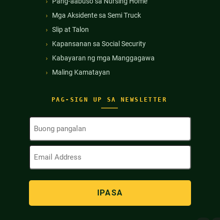
Pang-aabuso sa Nursing Home
Mga Aksidente sa Semi Truck
Slip at Talon
Kapansanan sa Social Security
Kabayaran ng mga Manggagawa
Maling Kamatayan
PAG-SIGN UP SA NEWSLETTER
Buong
Pangalan
(Kinakailangan)
Email
Address
(Kinakailangan)