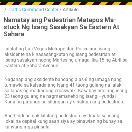
/
Traffic Command Center
/ Artikulo
Namatay ang Pedestrian Matapos Ma-
stuck Ng Isang Sasakyan Sa Eastern At
Sahara
Iniulat ng Las Vegas Metropolitan Police ang isang
aksidente na kinasasangkutan ng isang pedestrian at
isang sasakyan noong Martes ng umaga, ika-15 ng Abril sa
Eastern at Sahara Avenue.
Naganap ang aksidente bandang alas-8 ng umaga nang
tumawid sa kalsada ang isang 41 taong gulang na lalaki
sa labas ng markadong crosswalk. Kasabay nito ang isang
23 taong gulang na nagmamaneho ng isang Hyundai
Kona na patungo sa silangan ay sinaktan ang pedestrian.
Ang hindi pa nakikilalang pedestrian ay dinala sa isang
lokal na ospital kung saan siya ay binawian ng buhay sa
kanyang mga pinsala.