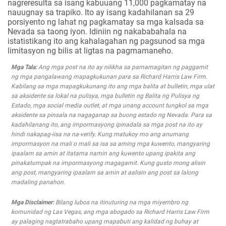
nagreresulta sa isang kabuuang 11,000 pagkamatay na
nauugnay sa trapiko. Ito ay isang kadahilanan sa 29
porsiyento ng lahat ng pagkamatay sa mga kalsada sa
Nevada sa taong iyon. Idiniin ng nakababahala na
istatistikang ito ang kahalagahan ng pagsunod sa mga
limitasyon ng bilis at ligtas na pagmamaneho.
Mga Tala:
Ang mga post na ito ay nilikha sa pamamagitan ng paggamit
ng mga pangalawang mapagkukunan para sa Richard Harris Law Firm.
Kabilang sa mga mapagkukunang ito ang mga balita at bulletin, mga ulat
sa aksidente sa lokal na pulisya, mga bulletin ng Balita ng Pulisya ng
Estado, mga social media outlet, at mga unang account tungkol sa mga
aksidente sa pinsala na nagaganap sa buong estado ng Nevada. Para sa
kadahilanang ito, ang impormasyong ipinadala sa mga post na ito ay
hindi nakapag-iisa na na-verify. Kung matukoy mo ang anumang
impormasyon na mali o mali sa isa sa aming mga kuwento, mangyaring
ipaalam sa amin at itatama namin ang kuwento upang ipakita ang
pinakatumpak na impormasyong magagamit. Kung gusto mong alisin
ang post, mangyaring ipaalam sa amin at aalisin ang post sa lalong
madaling panahon.
Mga Disclaimer:
Bilang lubos na itinuturing na mga miyembro ng
komunidad ng Las Vegas, ang mga abogado sa Richard Harris Law Firm
ay palaging nagtatrabaho upang mapabuti ang kalidad ng buhay at