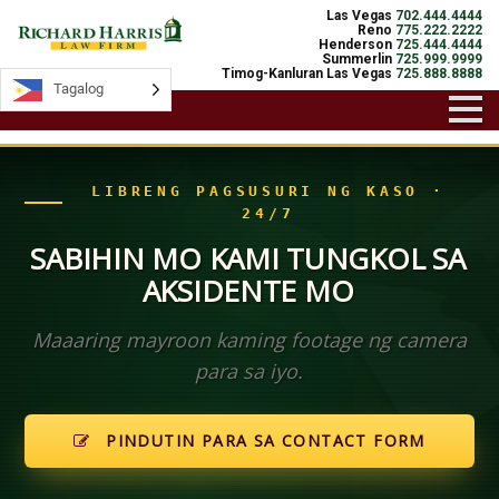
Las Vegas
702.444.4444
Reno
775.222.2222
Henderson
725.444.4444
Summerlin
725.999.9999
Timog-Kanluran Las Vegas
725.888.8888
Tagalog
Tagalog
LIBRENG PAGSUSURI NG KASO ·
24/7
SABIHIN MO KAMI TUNGKOL SA
AKSIDENTE MO
Maaaring mayroon kaming footage ng camera
para sa iyo.
PINDUTIN PARA SA CONTACT FORM