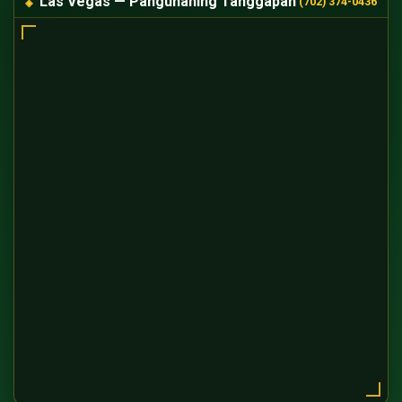
Las Vegas — Pangunahing Tanggapan
(702) 374-0436