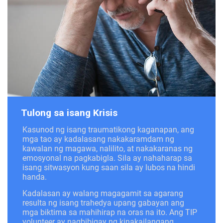
Tulong sa isang Krisis
Kasunod ng isang traumatikong kaganapan, ang
mga tao ay kadalasang nakakaramdam ng
kawalan ng magawa, nalilito, at nakakaranas ng
emosyonal na pagkabigla. Sila ay nahaharap sa
isang sitwasyon kung saan sila ay lubos na hindi
handa.
Kadalasan ay walang magagamit sa agarang
resulta ng isang trahedya upang gabayan ang
mga biktima sa mahihirap na oras na ito. Ang TIP
volunteer ay nagbibigay ng kinakailangang