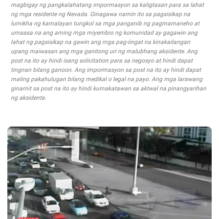
magbigay ng pangkalahatang impormasyon sa kaligtasan para sa lahat
ng mga residente ng Nevada. Ginagawa namin ito sa pagsisikap na
lumikha ng kamalayan tungkol sa mga panganib ng pagmamaneho at
umaasa na ang aming mga miyembro ng komunidad ay gagawin ang
lahat ng pagsisikap na gawin ang mga pag-iingat na kinakailangan
upang maiwasan ang mga ganitong uri ng malubhang aksidente. Ang
post na ito ay hindi isang solicitation para sa negosyo at hindi dapat
tingnan bilang ganoon. Ang impormasyon sa post na ito ay hindi dapat
maling pakahulugan bilang medikal o legal na payo. Ang mga larawang
ginamit sa post na ito ay hindi kumakatawan sa aktwal na pinangyarihan
ng aksidente.