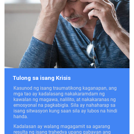
Tulong sa isang Krisis
Kasunod ng isang traumatikong kaganapan, ang
mga tao ay kadalasang nakakaramdam ng
kawalan ng magawa, nalilito, at nakakaranas ng
emosyonal na pagkabigla. Sila ay nahaharap sa
isang sitwasyon kung saan sila ay lubos na hindi
handa.
Kadalasan ay walang magagamit sa agarang
resulta ng isang trahedya upang gabayan ang