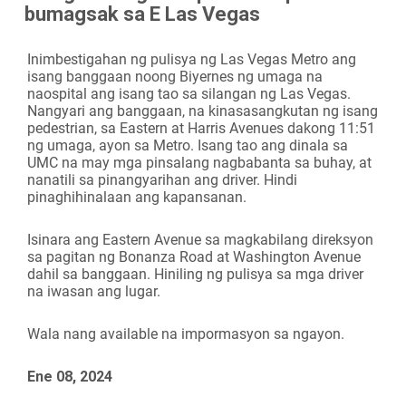
bumagsak sa E Las Vegas
Camera
Inimbestigahan ng pulisya ng Las Vegas Metro ang
isang banggaan noong Biyernes ng umaga na
naospital ang isang tao sa silangan ng Las Vegas.
Nangyari ang banggaan, na kinasasangkutan ng isang
pedestrian, sa Eastern at Harris Avenues dakong 11:51
ng umaga, ayon sa Metro. Isang tao ang dinala sa
UMC na may mga pinsalang nagbabanta sa buhay, at
nanatili sa pinangyarihan ang driver. Hindi
pinaghihinalaan ang kapansanan.
Isinara ang Eastern Avenue sa magkabilang direksyon
sa pagitan ng Bonanza Road at Washington Avenue
dahil sa banggaan. Hiniling ng pulisya sa mga driver
na iwasan ang lugar.
Wala nang available na impormasyon sa ngayon.
Ene 08, 2024