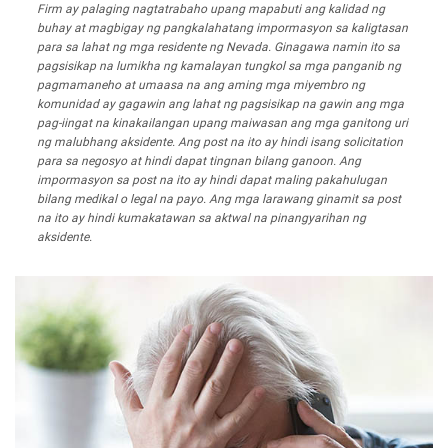
Firm ay palaging nagtatrabaho upang mapabuti ang kalidad ng
buhay at magbigay ng pangkalahatang impormasyon sa kaligtasan
para sa lahat ng mga residente ng Nevada. Ginagawa namin ito sa
pagsisikap na lumikha ng kamalayan tungkol sa mga panganib ng
pagmamaneho at umaasa na ang aming mga miyembro ng
komunidad ay gagawin ang lahat ng pagsisikap na gawin ang mga
pag-iingat na kinakailangan upang maiwasan ang mga ganitong uri
ng malubhang aksidente. Ang post na ito ay hindi isang solicitation
para sa negosyo at hindi dapat tingnan bilang ganoon. Ang
impormasyon sa post na ito ay hindi dapat maling pakahulugan
bilang medikal o legal na payo. Ang mga larawang ginamit sa post
na ito ay hindi kumakatawan sa aktwal na pinangyarihan ng
aksidente.