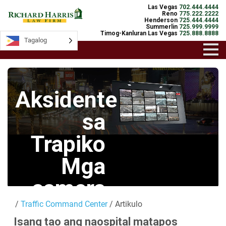
Las Vegas
702.444.4444
Reno
775.222.2222
Henderson
725.444.4444
Summerlin
725.999.9999
Timog-Kanluran Las Vegas
725.888.8888
Tagalog
Tagalog
Aksidente
sa
Trapiko
Mga
camera
/
Traffic Command Center
/ Artikulo
Mga Live na
Isang tao ang naospital matapos