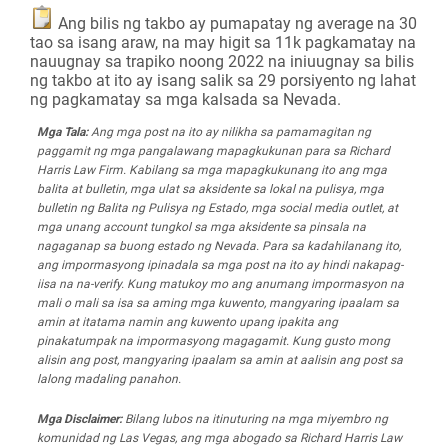
Ang bilis ng takbo ay pumapatay ng average na 30
tao sa isang araw, na may higit sa 11k pagkamatay na
nauugnay sa trapiko noong 2022 na iniuugnay sa bilis
ng takbo at ito ay isang salik sa 29 porsiyento ng lahat
ng pagkamatay sa mga kalsada sa Nevada.
Mga Tala:
Ang mga post na ito ay nilikha sa pamamagitan ng
paggamit ng mga pangalawang mapagkukunan para sa Richard
Harris Law Firm. Kabilang sa mga mapagkukunang ito ang mga
balita at bulletin, mga ulat sa aksidente sa lokal na pulisya, mga
bulletin ng Balita ng Pulisya ng Estado, mga social media outlet, at
mga unang account tungkol sa mga aksidente sa pinsala na
nagaganap sa buong estado ng Nevada. Para sa kadahilanang ito,
ang impormasyong ipinadala sa mga post na ito ay hindi nakapag-
iisa na na-verify. Kung matukoy mo ang anumang impormasyon na
mali o mali sa isa sa aming mga kuwento, mangyaring ipaalam sa
amin at itatama namin ang kuwento upang ipakita ang
pinakatumpak na impormasyong magagamit. Kung gusto mong
alisin ang post, mangyaring ipaalam sa amin at aalisin ang post sa
lalong madaling panahon.
Mga Disclaimer:
Bilang lubos na itinuturing na mga miyembro ng
komunidad ng Las Vegas, ang mga abogado sa Richard Harris Law