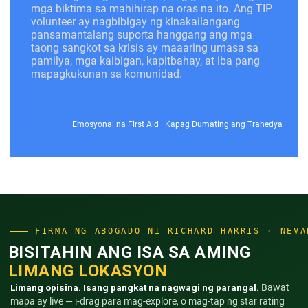
mga biktima sa mahihirap na oras na ito. Ang TIP
volunteer ay nagbibigay ng kinakailangang
pansamantalang suporta hanggang ang mga
taong sangkot sa krisis ay maaaring umasa sa
pamilya, mga kaibigan, kapitbahay, at iba pang
mapagkukunan sa komunidad.
Emosyonal na First Aid
|
Kapag Dumating ang Trahedya
FIRMA NG ABOGADO NI RICHARD HARRIS · NEVA
BISITAHIN ANG ISA SA AMING
LIMANG LOKASYON
Limang opisina. Isang pangkat na nagwagi ng parangal.
Bawat
mapa ay live — i-drag para mag-explore, o mag-tap ng star rating