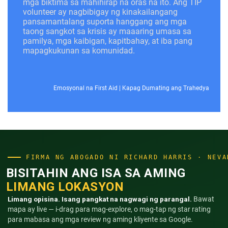
mga biktima sa mahihirap na oras na ito. Ang TIP
volunteer ay nagbibigay ng kinakailangang
pansamantalang suporta hanggang ang mga
taong sangkot sa krisis ay maaaring umasa sa
pamilya, mga kaibigan, kapitbahay, at iba pang
mapagkukunan sa komunidad.
Emosyonal na First Aid
|
Kapag Dumating ang Trahedya
FIRMA NG ABOGADO NI RICHARD HARRIS · NEVA
BISITAHIN ANG ISA SA AMING
LIMANG LOKASYON
Limang opisina. Isang pangkat na nagwagi ng parangal.
Bawat
mapa ay live — i-drag para mag-explore, o mag-tap ng star rating
para mabasa ang mga review ng aming kliyente sa Google.