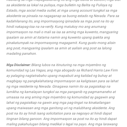
sa aksidente sa lokal na pulisya, mga bulletin ng Balita ng Pulisya ng
Estado, mga social media outlet, at mga unang account tungkol sa mga
aksidente sa pinsala na nagaganap sa buong estado ng Nevada. Para sa
kadahilanang ito, ang impormasyong ipinadala sa mga post na ito ay
hindi nakapag-iisa na na-verify. Kung matukoy mo ang anumang
impormasyon na mali o mali sa isa sa aming mga kuwento, mangyaring
ipaalam sa amin at itatama namin ang kuwento upang ipakita ang
pinakatumpak na impormasyong magagamit. Kung gusto mong alisin
ang post, mangyaring ipaalam sa amin at aalisin ang post sa lalong
madaling panahon.
Mga Disclaimer:
Bilang lubos na itinuturing na mga miyembro ng
komunidad ng Las Vegas, ang mga abogado sa Richard Harris Law Firm
ay palaging nagtatrabaho upang mapabuti ang kalidad ng buhay at
magbigay ng pangkalahatang impormasyon sa kaligtasan para sa lahat
ng mga residente ng Nevada. Ginagawa namin ito sa pagsisikap na
lumikha ng kamalayan tungkol sa mga panganib ng pagmamaneho at
umaasa na ang aming mga miyembro ng komunidad ay gagawin ang
lahat ng pagsisikap na gawin ang mga pag-iingat na kinakailangan
upang maiwasan ang mga ganitong uri ng malubhang aksidente. Ang
post na ito ay hindi isang solicitation para sa negosyo at hindi dapat
tingnan bilang ganoon. Ang impormasyon sa post na ito ay hindi dapat
maling pakahulugan bilang medikal o legal na payo. Ang mga larawang