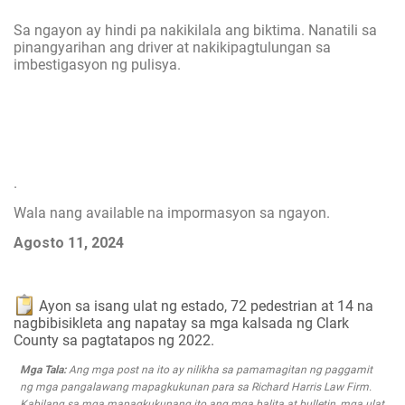
Sa ngayon ay hindi pa nakikilala ang biktima. Nanatili sa
pinangyarihan ang driver at nakikipagtulungan sa
imbestigasyon ng pulisya.
.
Wala nang available na impormasyon sa ngayon.
Agosto 11, 2024
Ayon sa isang ulat ng estado, 72 pedestrian at 14 na
nagbibisikleta ang napatay sa mga kalsada ng Clark
County sa pagtatapos ng 2022.
Mga Tala:
Ang mga post na ito ay nilikha sa pamamagitan ng paggamit
ng mga pangalawang mapagkukunan para sa Richard Harris Law Firm.
Kabilang sa mga mapagkukunang ito ang mga balita at bulletin, mga ulat