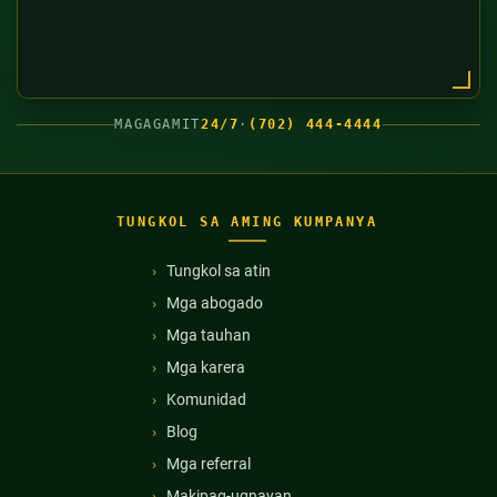
MAGAGAMIT
24/7
·
(702) 444-4444
TUNGKOL SA AMING KUMPANYA
Tungkol sa atin
Mga abogado
Mga tauhan
Mga karera
Komunidad
Blog
Mga referral
Makipag-ugnayan