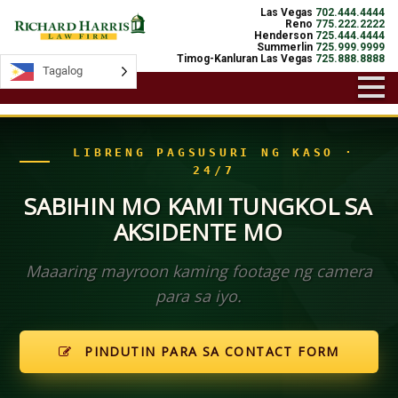
Las Vegas
702.444.4444
Reno
775.222.2222
Henderson
725.444.4444
Summerlin
725.999.9999
Timog-Kanluran Las Vegas
725.888.8888
Tagalog
Tagalog
LIBRENG PAGSUSURI NG KASO ·
24/7
SABIHIN MO KAMI TUNGKOL SA
AKSIDENTE MO
Maaaring mayroon kaming footage ng camera
para sa iyo.
PINDUTIN PARA SA CONTACT FORM