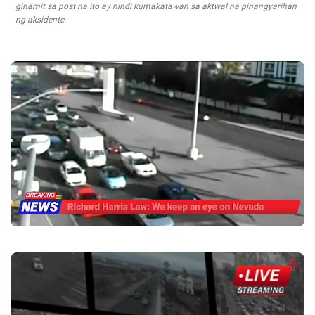
ginamit sa post na ito ay hindi kumakatawan sa aktwal na pinangyarihan
ng aksidente.