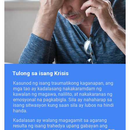
Tulong sa isang Krisis
Kasunod ng isang traumatikong kaganapan, ang
mga tao ay kadalasang nakakaramdam ng
kawalan ng magawa, nalilito, at nakakaranas ng
emosyonal na pagkabigla. Sila ay nahaharap sa
isang sitwasyon kung saan sila ay lubos na hindi
handa.
Kadalasan ay walang magagamit sa agarang
resulta ng isang trahedya upang gabayan ang