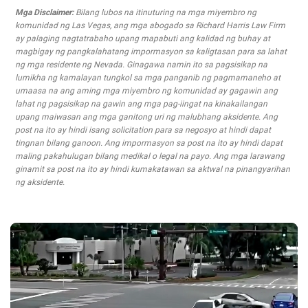
Mga Disclaimer:
Bilang lubos na itinuturing na mga miyembro ng
komunidad ng Las Vegas, ang mga abogado sa Richard Harris Law Firm
ay palaging nagtatrabaho upang mapabuti ang kalidad ng buhay at
magbigay ng pangkalahatang impormasyon sa kaligtasan para sa lahat
ng mga residente ng Nevada. Ginagawa namin ito sa pagsisikap na
lumikha ng kamalayan tungkol sa mga panganib ng pagmamaneho at
umaasa na ang aming mga miyembro ng komunidad ay gagawin ang
lahat ng pagsisikap na gawin ang mga pag-iingat na kinakailangan
upang maiwasan ang mga ganitong uri ng malubhang aksidente. Ang
post na ito ay hindi isang solicitation para sa negosyo at hindi dapat
tingnan bilang ganoon. Ang impormasyon sa post na ito ay hindi dapat
maling pakahulugan bilang medikal o legal na payo. Ang mga larawang
ginamit sa post na ito ay hindi kumakatawan sa aktwal na pinangyarihan
ng aksidente.