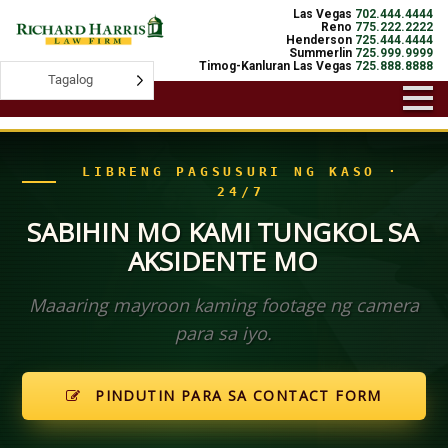
Las Vegas
702.444.4444
Reno
775.222.2222
Henderson
725.444.4444
Summerlin
725.999.9999
Timog-Kanluran Las Vegas
725.888.8888
Tagalog
Tagalog
LIBRENG PAGSUSURI NG KASO ·
24/7
SABIHIN MO KAMI TUNGKOL SA
AKSIDENTE MO
Maaaring mayroon kaming footage ng camera
para sa iyo.
PINDUTIN PARA SA CONTACT FORM