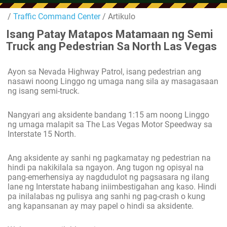
/
Traffic Command Center
/ Artikulo
Isang Patay Matapos Matamaan ng Semi
Truck ang Pedestrian Sa North Las Vegas
Ayon sa Nevada Highway Patrol, isang pedestrian ang
nasawi noong Linggo ng umaga nang sila ay masagasaan
ng isang semi-truck.
Nangyari ang aksidente bandang 1:15 am noong Linggo
ng umaga malapit sa The Las Vegas Motor Speedway sa
Interstate 15 North.
Ang aksidente ay sanhi ng pagkamatay ng pedestrian na
hindi pa nakikilala sa ngayon. Ang tugon ng opisyal na
pang-emerhensiya ay nagdudulot ng pagsasara ng ilang
lane ng Interstate habang iniimbestigahan ang kaso. Hindi
pa inilalabas ng pulisya ang sanhi ng pag-crash o kung
ang kapansanan ay may papel o hindi sa aksidente.