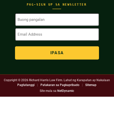
PAG-SIGN UP SA NEWSLETTER
Buong
Pangalan
(Kinakailangan)
Email
Address
(Kinakailangan)
Copyright © 2026
Richard Harris Law Firm. Lahat ng Karapatan ay Nakalaan
Pagtatanggi
|
Patakaran sa Pagkapribado
|
Sitemap
Site mula sa
NetDynamic