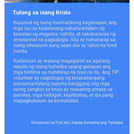
Tulong sa isang Krisis
Kasunod ng isang traumatikong kaganapan, ang
mga tao ay kadalasang nakakaramdam ng
kawalan ng magawa, nalilito, at nakakaranas ng
emosyonal na pagkabigla. Sila ay nahaharap sa
isang sitwasyon kung saan sila ay lubos na hindi
handa.
Kadalasan ay walang magagamit sa agarang
resulta ng isang trahedya upang gabayan ang
mga biktima sa mahihirap na oras na ito. Ang TIP
volunteer ay nagbibigay ng kinakailangang
pansamantalang suporta hanggang ang mga
taong sangkot sa krisis ay maaaring umasa sa
pamilya, mga kaibigan, kapitbahay, at iba pang
mapagkukunan sa komunidad.
Emosyonal na First Aid
|
Kapag Dumating ang Trahedya