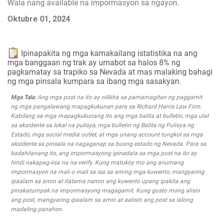
Wala nang available na impormasyon sa ngayon.
Oktubre 01, 2024
Ipinapakita ng mga kamakailang istatistika na ang
mga banggaan ng trak ay umabot sa halos 8% ng
pagkamatay sa trapiko sa Nevada at mas malaking bahagi
ng mga pinsala kumpara sa ibang mga sasakyan.
Mga Tala:
Ang mga post na ito ay nilikha sa pamamagitan ng paggamit
ng mga pangalawang mapagkukunan para sa Richard Harris Law Firm.
Kabilang sa mga mapagkukunang ito ang mga balita at bulletin, mga ulat
sa aksidente sa lokal na pulisya, mga bulletin ng Balita ng Pulisya ng
Estado, mga social media outlet, at mga unang account tungkol sa mga
aksidente sa pinsala na nagaganap sa buong estado ng Nevada. Para sa
kadahilanang ito, ang impormasyong ipinadala sa mga post na ito ay
hindi nakapag-iisa na na-verify. Kung matukoy mo ang anumang
impormasyon na mali o mali sa isa sa aming mga kuwento, mangyaring
ipaalam sa amin at itatama namin ang kuwento upang ipakita ang
pinakatumpak na impormasyong magagamit. Kung gusto mong alisin
ang post, mangyaring ipaalam sa amin at aalisin ang post sa lalong
madaling panahon.