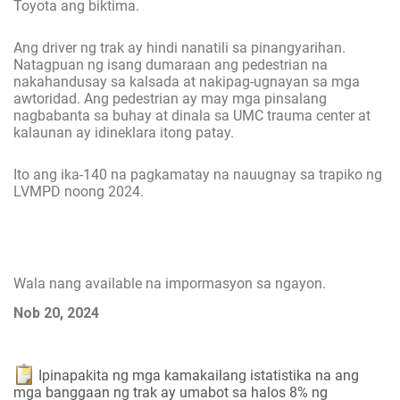
Toyota ang biktima.
Ang driver ng trak ay hindi nanatili sa pinangyarihan.
Natagpuan ng isang dumaraan ang pedestrian na
nakahandusay sa kalsada at nakipag-ugnayan sa mga
awtoridad. Ang pedestrian ay may mga pinsalang
nagbabanta sa buhay at dinala sa UMC trauma center at
kalaunan ay idineklara itong patay.
Ito ang ika-140 na pagkamatay na nauugnay sa trapiko ng
LVMPD noong 2024.
Wala nang available na impormasyon sa ngayon.
Nob 20, 2024
Ipinapakita ng mga kamakailang istatistika na ang
mga banggaan ng trak ay umabot sa halos 8% ng