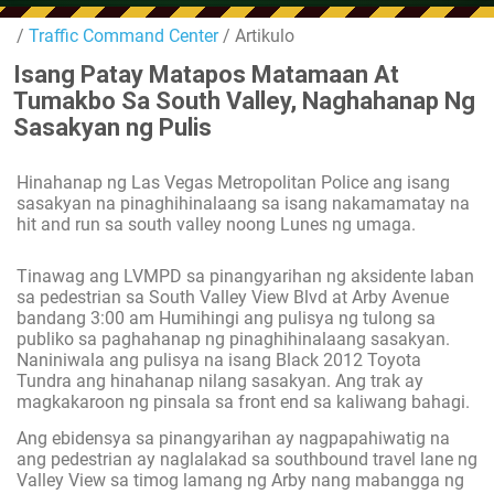
/
Traffic Command Center
/ Artikulo
Isang Patay Matapos Matamaan At
Tumakbo Sa South Valley, Naghahanap Ng
Sasakyan ng Pulis
Hinahanap ng Las Vegas Metropolitan Police ang isang
sasakyan na pinaghihinalaang sa isang nakamamatay na
hit and run sa south valley noong Lunes ng umaga.
Tinawag ang LVMPD sa pinangyarihan ng aksidente laban
sa pedestrian sa South Valley View Blvd at Arby Avenue
bandang 3:00 am Humihingi ang pulisya ng tulong sa
publiko sa paghahanap ng pinaghihinalaang sasakyan.
Naniniwala ang pulisya na isang Black 2012 Toyota
Tundra ang hinahanap nilang sasakyan. Ang trak ay
magkakaroon ng pinsala sa front end sa kaliwang bahagi.
Ang ebidensya sa pinangyarihan ay nagpapahiwatig na
ang pedestrian ay naglalakad sa southbound travel lane ng
Valley View sa timog lamang ng Arby nang mabangga ng