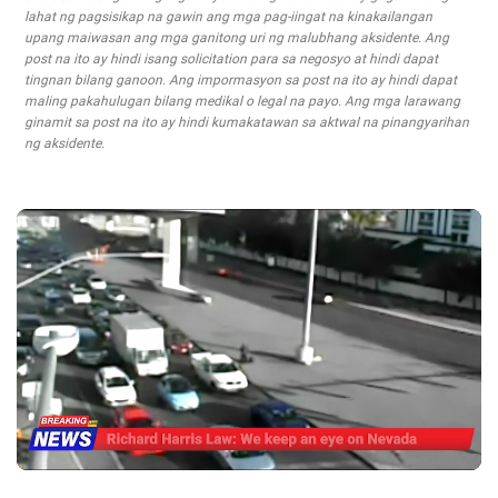
lahat ng pagsisikap na gawin ang mga pag-iingat na kinakailangan
upang maiwasan ang mga ganitong uri ng malubhang aksidente. Ang
post na ito ay hindi isang solicitation para sa negosyo at hindi dapat
tingnan bilang ganoon. Ang impormasyon sa post na ito ay hindi dapat
maling pakahulugan bilang medikal o legal na payo. Ang mga larawang
ginamit sa post na ito ay hindi kumakatawan sa aktwal na pinangyarihan
ng aksidente.