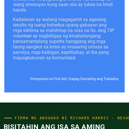
isang sitwasyon kung saan sila ay lubos na hindi
handa.
Kadalasan ay walang magagamit sa agarang
resulta ng isang trahedya upang gabayan ang
mga biktima sa mahihirap na oras na ito. Ang TIP
volunteer ay nagbibigay ng kinakailangang
pansamantalang suporta hanggang ang mga
taong sangkot sa krisis ay maaaring umasa sa
pamilya, mga kaibigan, kapitbahay, at iba pang
mapagkukunan sa komunidad.
Emosyonal na First Aid
|
Kapag Dumating ang Trahedya
FIRMA NG ABOGADO NI RICHARD HARRIS · NEVA
BISITAHIN ANG ISA SA AMING