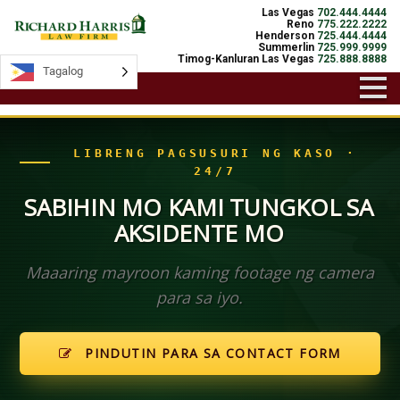
Las Vegas
702.444.4444
Reno
775.222.2222
Henderson
725.444.4444
Summerlin
725.999.9999
Timog-Kanluran Las Vegas
725.888.8888
Tagalog
Tagalog
LIBRENG PAGSUSURI NG KASO ·
24/7
SABIHIN MO KAMI TUNGKOL SA
AKSIDENTE MO
Maaaring mayroon kaming footage ng camera
para sa iyo.
PINDUTIN PARA SA CONTACT FORM