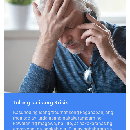
Tulong sa isang Krisis
Kasunod ng isang traumatikong kaganapan, ang
mga tao ay kadalasang nakakaramdam ng
kawalan ng magawa, nalilito, at nakakaranas ng
emosyonal na pagkabigla. Sila ay nahaharap sa