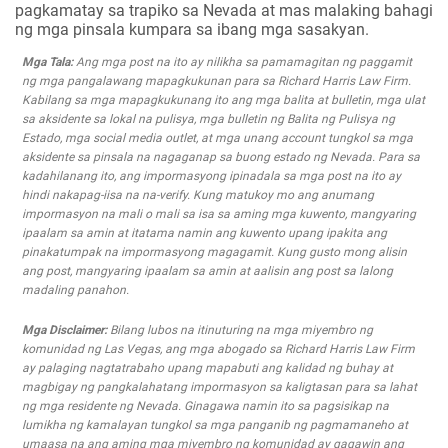
pagkamatay sa trapiko sa Nevada at mas malaking bahagi
ng mga pinsala kumpara sa ibang mga sasakyan.
Mga Tala:
Ang mga post na ito ay nilikha sa pamamagitan ng paggamit
ng mga pangalawang mapagkukunan para sa Richard Harris Law Firm.
Kabilang sa mga mapagkukunang ito ang mga balita at bulletin, mga ulat
sa aksidente sa lokal na pulisya, mga bulletin ng Balita ng Pulisya ng
Estado, mga social media outlet, at mga unang account tungkol sa mga
aksidente sa pinsala na nagaganap sa buong estado ng Nevada. Para sa
kadahilanang ito, ang impormasyong ipinadala sa mga post na ito ay
hindi nakapag-iisa na na-verify. Kung matukoy mo ang anumang
impormasyon na mali o mali sa isa sa aming mga kuwento, mangyaring
ipaalam sa amin at itatama namin ang kuwento upang ipakita ang
pinakatumpak na impormasyong magagamit. Kung gusto mong alisin
ang post, mangyaring ipaalam sa amin at aalisin ang post sa lalong
madaling panahon.
Mga Disclaimer:
Bilang lubos na itinuturing na mga miyembro ng
komunidad ng Las Vegas, ang mga abogado sa Richard Harris Law Firm
ay palaging nagtatrabaho upang mapabuti ang kalidad ng buhay at
magbigay ng pangkalahatang impormasyon sa kaligtasan para sa lahat
ng mga residente ng Nevada. Ginagawa namin ito sa pagsisikap na
lumikha ng kamalayan tungkol sa mga panganib ng pagmamaneho at
umaasa na ang aming mga miyembro ng komunidad ay gagawin ang