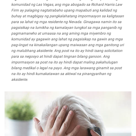
komunidad ng Las Vegas, ang mga abogado sa Richard Harris Law
Firm ay palaging nagtatrabaho upang mapabuti ang kalidad ng
buhay at magbigay ng pangkalahatang impormasyon sa kaligtasan
para sa lahat ng mga residente ng Nevada. Ginagawa namin ito sa
pagsisikap na lumikha ng kamalayan tungkol sa mga panganib ng
pagmamaneho at umaasa na ang aming mga miyembro ng
komunidad ay gagawin ang lahat ng pagsisikap na gawin ang mga
pag-iingat na kinakailangan upang maiwasan ang mga ganitong uri
ng malubhang aksidente. Ang post na ito ay hindi isang solicitation
para sa negosyo at hindi dapat tingnan bilang ganoon. Ang
impormasyon sa post na ito ay hindi dapat maling pakahulugan
bilang medikal o legal na payo. Ang mga larawang ginamit sa post
na ito ay hindi kumakatawan sa aktwal na pinangyarihan ng
aksidente.