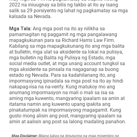
2022 na iniuugnay sa bilis ng takbo at ito ay isang
salik sa 29 porsiyento ng lahat ng pagkamatay sa mga
kalsada sa Nevada.
Mga Tala:
Ang mga post na ito ay nilikha sa
pamamagitan ng paggamit ng mga pangalawang
mapagkukunan para sa Richard Harris Law Firm.
Kabilang sa mga mapagkukunang ito ang mga balita
at bulletin, mga ulat sa aksidente sa lokal na pulisya,
mga bulletin ng Balita ng Pulisya ng Estado, mga
social media outlet, at mga unang account tungkol sa
mga aksidente sa pinsala na nagaganap sa buong
estado ng Nevada. Para sa kadahilanang ito, ang
impormasyong ipinadala sa mga post na ito ay hindi
nakapag-iisa na na-verify. Kung matukoy mo ang
anumang impormasyon na mali o mali sa isa sa
aming mga kuwento, mangyaring ipaalam sa amin at
itatama namin ang kuwento upang ipakita ang
pinakatumpak na impormasyong magagamit. Kung
gusto mong alisin ang post, mangyaring ipaalam sa
amin at aalisin ang post sa lalong madaling panahon.
Mga Disclaimer:
Bilang lubos na itinuturing na mga miyembro ng