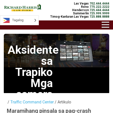
Las Vegas
702.444.4444
Reno
775.222.2222
Henderson
725.444.4444
Summerlin
725.999.9999
Timog-Kanluran Las Vegas
725.888.8888
Tagalog
Tagalog
Aksidente
sa
Trapiko
Mga
camera
/
Traffic Command Center
/ Artikulo
Mga Live na
Maramihang pinsala sa pag-crash