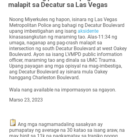
malapit sa Decatur sa Las Vegas
Camera
Noong Miyerkules ng hapon, isinara ng Las Vegas
Metropolitan Police ang bahagi ng Decatur Boulevard
upang imbestigahan ang isang
aksidente
kinasasangkutan ng maraming tao. Alas-11:34 ng
umaga, naganap ang pag-crash malapit sa
intersection ng south Decatur Boulevard at west Oakey
Boulevard. Ayon sa isang LVMPD public information
officer, maraming tao ang dinala sa UMC Trauma.
Upang payagan ang mga opisyal na mag-imbestiga,
ang Decatur Boulevard ay isinara mula Oakey
hanggang Charleston Boulevard.
Wala nang available na impormasyon sa ngayon.
Marso 23, 2023
Ang mga nagmamadaling sasakyan ay
pumapatay ng average na 30 katao sa isang araw, na
may higit sa 11k na pagkamatay sa trapiko noong