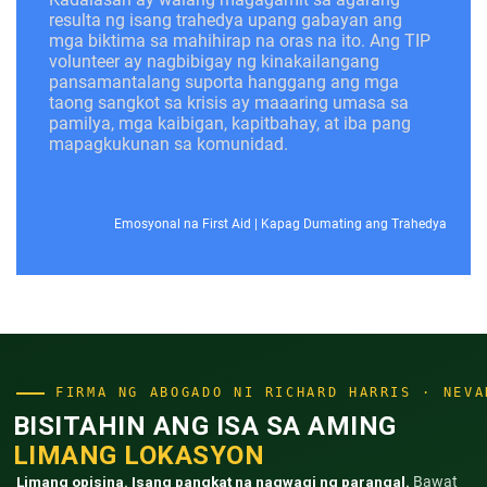
resulta ng isang trahedya upang gabayan ang
mga biktima sa mahihirap na oras na ito. Ang TIP
volunteer ay nagbibigay ng kinakailangang
pansamantalang suporta hanggang ang mga
taong sangkot sa krisis ay maaaring umasa sa
pamilya, mga kaibigan, kapitbahay, at iba pang
mapagkukunan sa komunidad.
Emosyonal na First Aid
|
Kapag Dumating ang Trahedya
FIRMA NG ABOGADO NI RICHARD HARRIS · NEVA
BISITAHIN ANG ISA SA AMING
LIMANG LOKASYON
Limang opisina. Isang pangkat na nagwagi ng parangal.
Bawat