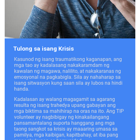
Tulong sa isang Krisis
Kasunod ng isang traumatikong kaganapan, ang
mga tao ay kadalasang nakakaramdam ng
kawalan ng magawa, nalilito, at nakakaranas ng
emosyonal na pagkabigla. Sila ay nahaharap sa
isang sitwasyon kung saan sila ay lubos na hindi
handa.
Kadalasan ay walang magagamit sa agarang
resulta ng isang trahedya upang gabayan ang
mga biktima sa mahihirap na oras na ito. Ang TIP
volunteer ay nagbibigay ng kinakailangang
pansamantalang suporta hanggang ang mga
taong sangkot sa krisis ay maaaring umasa sa
pamilya, mga kaibigan, kapitbahay, at iba pang