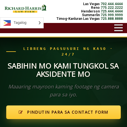
Las Vegas
702.444.4444
Reno
775.222.2222
Henderson
725.444.4444
Summerlin
725.999.9999
Timog-Kanluran Las Vegas
725.888.8888
Tagalog
Tagalog
LIBRENG PAGSUSURI NG KASO ·
24/7
SABIHIN MO KAMI TUNGKOL SA
AKSIDENTE MO
Maaaring mayroon kaming footage ng camera
para sa iyo.
PINDUTIN PARA SA CONTACT FORM