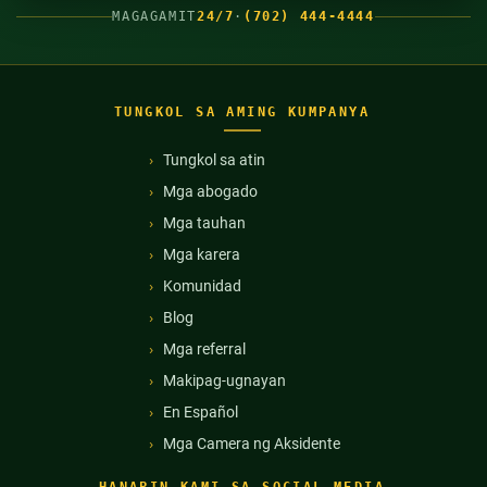
MAGAGAMIT
24/7
·
(702) 444-4444
TUNGKOL SA AMING KUMPANYA
Tungkol sa atin
Mga abogado
Mga tauhan
Mga karera
Komunidad
Blog
Mga referral
Makipag-ugnayan
En Español
Mga Camera ng Aksidente
HANAPIN KAMI SA SOCIAL MEDIA