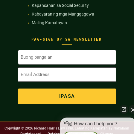
Kapansanan sa Social Security
Kabayaran ng mga Manggagawa
Maling Kamatayan
PAG-SIGN UP SA NEWSLETTER
Buong
Pangalan
(Kinakailangan)
Email
Address
(Kinakailangan)
👋🏼 How can I help you?
Copyright © 2026
Richard Harris Law Firm. Lahat ng Karapatan ay Nakalaan
Pagtatanggi
|
Patakaran sa Pagkapribado
|
Sitemap