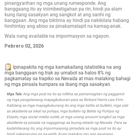
pinangyarihan ng mga unang rumesponde. Ang
banggaang ito ay iniimbestigahan pa rin, hindi pa alam
kung ilang sasakyan ang sangkot at ang sanhi ng
banggaan. Ang mga biktima ay hindi pa nakikilala habang
hinihintay ang abiso sa pinakamalapit na kamag-anak.
Wala nang available na impormasyon sa ngayon.
Pebrero 02, 2026
Ipinapakita ng mga kamakailang istatistika na ang
mga banggaan ng trak ay umabot sa halos 8% ng
pagkamatay sa trapiko sa Nevada at mas malaking bahagi
ng mga pinsala kumpara sa ibang mga sasakyan.
Mga Tala:
Ang mga post na ito ay nilikha sa pamamagitan ng paggamit
ng mga pangalawang mapagkukunan para sa Richard Harris Law Firm.
Kabilang sa mga mapagkukunang ito ang mga balita at bulletin, mga ulat
sa aksidente sa lokal na pulisya, mga bulletin ng Balita ng Pulisya ng
Estado, mga social media outlet, at mga unang account tungkol sa mga
aksidente sa pinsala na nagaganap sa buong estado ng Nevada. Para sa
kadahilanang ito, ang impormasyong ipinadala sa mga post na ito ay
hindi nakapag-iisa na na-verify. Kung matukoy mo ang anumang