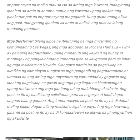
impormasyon na mali o mali sa isa sa aming mga kuwento, mangyaring
ipaalam sa amin at itatama namin ang kuwento upang ipakita ang
pinakatumpak na impormasyong magagamit. Kung gusto mong alisin
ang post, mangyaring ipaalam sa amin at aalisin ang post sa lalong
madaling panahon.
Mga Disclaimer:
Bilang lubos na itinuturing na mga miyembro ng
komunidad ng Las Vegas, ang mga abogado sa Richard Harris Law Firm
ay palaging nagtatrabaho upang mapabuti ang kalidad ng buhay at
magbigay ng pangkalahatang impormasyon sa kaligtasan para sa lahat
ng mga residente ng Nevada. Ginagawa namin ito sa pagsisikap na
lumikha ng kamalayan tungkol sa mga panganib ng pagmamaneho at
umaasa na ang aming mga miyembro ng komunidad ay gagawin ang
lahat ng pagsisikap na gawin ang mga pag-iingat na kinakailangan
upang maiwasan ang mga ganitong uri ng malubhang aksidente. Ang
post na ito ay hindi isang solicitation para sa negosyo at hindi dapat
tingnan bilang ganoon. Ang impormasyon sa post na ito ay hindi dapat
maling pakahulugan bilang medikal o legal na payo. Ang mga larawang
ginamit sa post na ito ay hindi kumakatawan sa aktwal na pinangyarihan
ng aksidente.