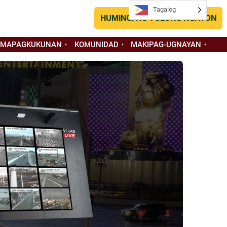
Tagalog
Tagalog
HUMINGI NG TULONG NGAYON
 MAPAGKUKUNAN
KOMUNIDAD
MAKIPAG-UGNAYAN