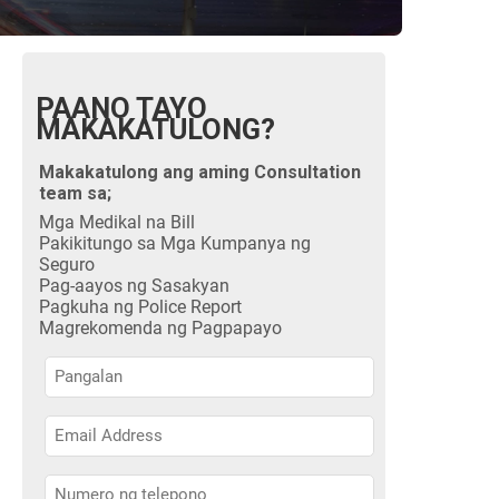
PAANO TAYO
MAKAKATULONG?
Makakatulong ang aming Consultation
team sa;
Mga Medikal na Bill
Pakikitungo sa Mga Kumpanya ng
Seguro
Pag-aayos ng Sasakyan
Pagkuha ng Police Report
Magrekomenda ng Pagpapayo
Pangalan
Pangalan
Pangalan