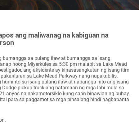
apos ang maliwanag na kabiguan na
erson
ng bumangga sa pulang ilaw at bumangga sa isang
ganap noong Miyerkules sa 5:30 pm malapit sa Lake Mead
stigador, ang aksidente ay kinasasangkutan ng isang itim
e pakanluran sa Lake Mead Parkway nang napakabilis.
g huminto sa isang pulang ilaw at nabangga nito ang isang
ang Dodge pickup truck ang natamaan ng mga labi mula sa
 21-anyos na nakamotorsiklo kung saan binawian ng buhay.
pital para sa paggamot sa mga pinsalang hindi nagbabanta
on.