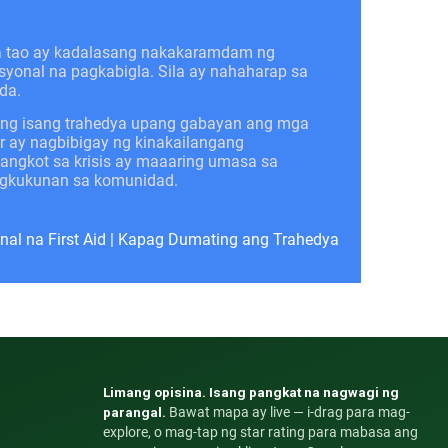
a tao ay kadalasang nakakaramdam ng
syonal na pagkabigla. Sila ay nahaharap sa
da.
 ng isang trahedya upang gabayan ang mga
er ay nagbibigay ng kinakailangang
ngkot sa krisis ay maaaring umasa sa
pagkukunan sa komunidad.
al na First Aid
|
Kapag Dumating ang Trahedya
Limang opisina. Isang pangkat na nagwagi ng
parangal.
Bawat mapa ay live — i-drag para mag-
explore, o mag-tap ng star rating para mabasa ang