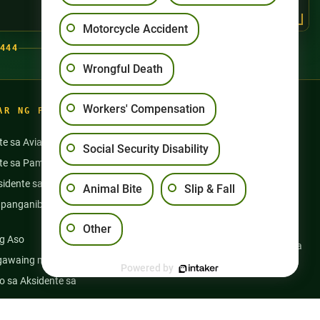
Motorcycle Accident
444
Wrongful Death
Workers' Compensation
AR NG PAGSASANAY
te sa Aviation
Aksidente sa Motorsiklo
Social Security Disability
nte sa Pamamangka
Pang-aabuso sa Nursing Home
idente sa Bus
Mga Aksidente sa Semi Truck
Animal Bite
Slip & Fall
panganib na Gamot at
Slip at Talon
Kapansanan sa Social Security
Other
g Aso
Kabayaran ng mga Manggagawa
gawaing medikal
Maling Kamatayan
Powered by
 sa Aksidente sa