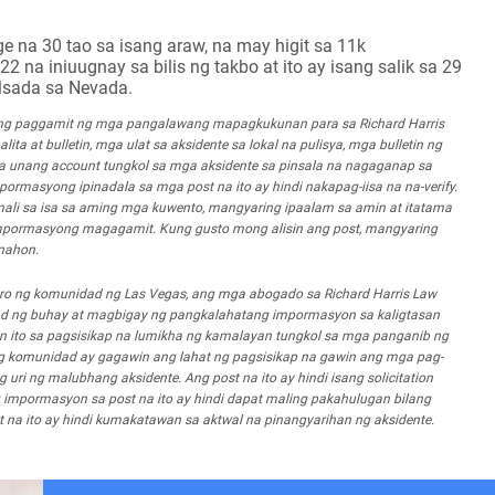
e na 30 tao sa isang araw, na may higit sa 11k
na iniuugnay sa bilis ng takbo at ito ay isang salik sa 29
lsada sa Nevada.
 ng paggamit ng mga pangalawang mapagkukunan para sa Richard Harris
 at bulletin, mga ulat sa aksidente sa lokal na pulisya, mga bulletin ng
mga unang account tungkol sa mga aksidente sa pinsala na nagaganap sa
ormasyong ipinadala sa mga post na ito ay hindi nakapag-iisa na na-verify.
i sa isa sa aming mga kuwento, mangyaring ipaalam sa amin at itatama
mpormasyong magagamit. Kung gusto mong alisin ang post, mangyaring
anahon.
bro ng komunidad ng Las Vegas, ang mga abogado sa Richard Harris Law
ad ng buhay at magbigay ng pangkalahatang impormasyon sa kaligtasan
n ito sa pagsisikap na lumikha ng kamalayan tungkol sa mga panganib ng
omunidad ay gagawin ang lahat ng pagsisikap na gawin ang mga pag-
ri ng malubhang aksidente. Ang post na ito ay hindi isang solicitation
g impormasyon sa post na ito ay hindi dapat maling pakahulugan bilang
t na ito ay hindi kumakatawan sa aktwal na pinangyarihan ng aksidente.