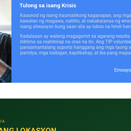
Tulong sa isang Krisis
Kasunod ng isang traumatikong kaganapan, ang mg
kawalan ng magawa, nalilito, at nakakaranas ng emo
isang sitwasyon kung saan sila ay lubos na hindi han
Kadalasan ay walang magagamit sa agarang resulta
biktima sa mahihirap na oras na ito. Ang TIP volunte
pansamantalang suporta hanggang ang mga taong sa
pamilya, mga kaibigan, kapitbahay, at iba pang ma
Emosyon
DA
ANG LOKASYON