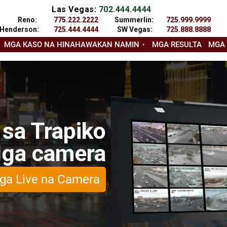
Las Vegas:
702.444.4444
Reno:
775.222.2222
Summerlin:
725.999.9999
Henderson:
725.444.4444
SW Vegas:
725.888.8888
MGA KASO NA HINAHAWAKAN NAMIN
MGA RESULTA
MGA
 sa Trapiko
ga camera
ga Live na Camera