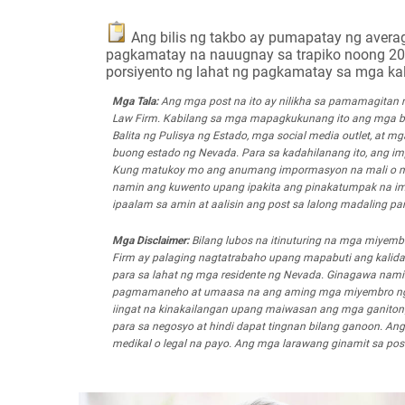
Ang bilis ng takbo ay pumapatay ng averag
pagkamatay na nauugnay sa trapiko noong 2022 
porsiyento ng lahat ng pagkamatay sa mga ka
Mga Tala:
Ang mga post na ito ay nilikha sa pamamagitan
Law Firm. Kabilang sa mga mapagkukunang ito ang mga balita
Balita ng Pulisya ng Estado, mga social media outlet, at 
buong estado ng Nevada. Para sa kadahilanang ito, ang imp
Kung matukoy mo ang anumang impormasyon na mali o mal
namin ang kuwento upang ipakita ang pinakatumpak na i
ipaalam sa amin at aalisin ang post sa lalong madaling p
Mga Disclaimer:
Bilang lubos na itinuturing na mga miyem
Firm ay palaging nagtatrabaho upang mapabuti ang kalid
para sa lahat ng mga residente ng Nevada. Ginagawa nami
pagmamaneho at umaasa na ang aming mga miyembro ng k
iingat na kinakailangan upang maiwasan ang mga ganitong u
para sa negosyo at hindi dapat tingnan bilang ganoon. An
medikal o legal na payo. Ang mga larawang ginamit sa pos