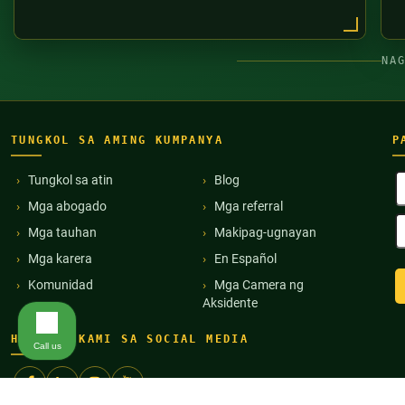
NA
TUNGKOL SA AMING KUMPANYA
P
B
Tungkol sa atin
Blog
P
Mga abogado
Mga referral
(
E
Mga tauhan
Makipag-ugnayan
A
(
Mga karera
En Español
Komunidad
Mga Camera ng
Aksidente
HANAPIN KAMI SA SOCIAL MEDIA
Call us