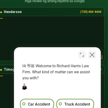
mga review ng aming kliyente sa Google.
Henderson
(725) 444-4444
Hi 👋🏼 Welcome to Richard Harris Law
Timog-Kanlurang Las Vegas
(725) 888-8888
Firm. What kind of matter can we assist
you with?
Car Accident
Truck Accident