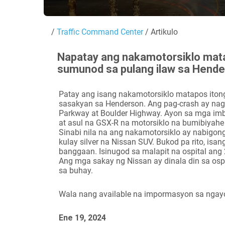
/
Traffic Command Center
/ Artikulo
Napatay ang nakamotorsiklo mat
sumunod sa pulang ilaw sa Hend
Patay ang isang nakamotorsiklo matapos ito
sasakyan sa Henderson. Ang pag-crash ay na
Parkway at Boulder Highway. Ayon sa mga imbe
at asul na GSX-R na motorsiklo na bumibiyah
Sinabi nila na ang nakamotorsiklo ay nabigon
kulay silver na Nissan SUV. Bukod pa rito, is
banggaan. Isinugod sa malapit na ospital ang
Ang mga sakay ng Nissan ay dinala din sa os
sa buhay.
Wala nang available na impormasyon sa ngay
Ene 19, 2024