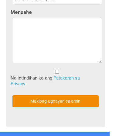
Mensahe
Walang
Pamagat
Naiintindihan ko ang
Patakaran sa
Privacy
(Kinakailangan)