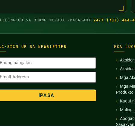
GLILINGKOD SA BUONG NEVADA ·
MAGAGAMIT
24/7
·
(702) 444-4
AG-SIGN UP SA NEWSLETTER
MGA LUG
uong
Aksiden
angalan
Akside
Kinakailangan)
mail
Mga Aks
ddress
Kinakailangan)
Mga Ma
Produkto
Kagat n
Maling 
Abogado
Sasakyan