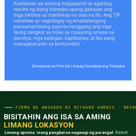
Kadalasan ay walang magagamit sa agarang
resulta ng isang trahedya upang gabayan ang
mga biktima sa mahihirap na oras na ito. Ang TIP
volunteer ay nagbibigay ng kinakailangang
pansamantalang suporta hanggang ang mga
taong sangkot sa krisis ay maaaring umasa sa
pamilya, mga kaibigan, kapitbahay, at iba pang
mapagkukunan sa komunidad.
Emosyonal na First Aid
|
Kapag Dumating ang Trahedya
FIRMA NG ABOGADO NI RICHARD HARRIS · NEVA
BISITAHIN ANG ISA SA AMING
LIMANG LOKASYON
Limang opisina. Isang pangkat na nagwagi ng parangal.
Bawat