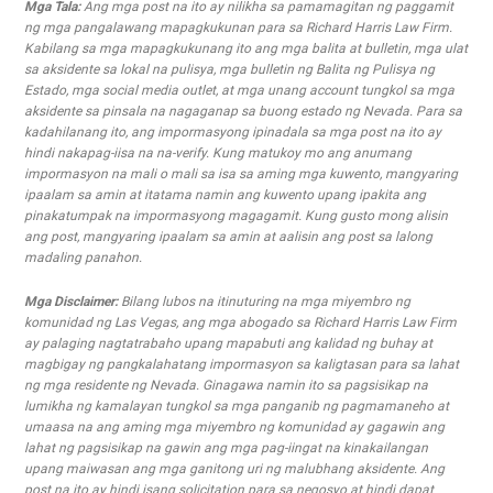
Mga Tala:
Ang mga post na ito ay nilikha sa pamamagitan ng paggamit
ng mga pangalawang mapagkukunan para sa Richard Harris Law Firm.
Kabilang sa mga mapagkukunang ito ang mga balita at bulletin, mga ulat
sa aksidente sa lokal na pulisya, mga bulletin ng Balita ng Pulisya ng
Estado, mga social media outlet, at mga unang account tungkol sa mga
aksidente sa pinsala na nagaganap sa buong estado ng Nevada. Para sa
kadahilanang ito, ang impormasyong ipinadala sa mga post na ito ay
hindi nakapag-iisa na na-verify. Kung matukoy mo ang anumang
impormasyon na mali o mali sa isa sa aming mga kuwento, mangyaring
ipaalam sa amin at itatama namin ang kuwento upang ipakita ang
pinakatumpak na impormasyong magagamit. Kung gusto mong alisin
ang post, mangyaring ipaalam sa amin at aalisin ang post sa lalong
madaling panahon.
Mga Disclaimer:
Bilang lubos na itinuturing na mga miyembro ng
komunidad ng Las Vegas, ang mga abogado sa Richard Harris Law Firm
ay palaging nagtatrabaho upang mapabuti ang kalidad ng buhay at
magbigay ng pangkalahatang impormasyon sa kaligtasan para sa lahat
ng mga residente ng Nevada. Ginagawa namin ito sa pagsisikap na
lumikha ng kamalayan tungkol sa mga panganib ng pagmamaneho at
umaasa na ang aming mga miyembro ng komunidad ay gagawin ang
lahat ng pagsisikap na gawin ang mga pag-iingat na kinakailangan
upang maiwasan ang mga ganitong uri ng malubhang aksidente. Ang
post na ito ay hindi isang solicitation para sa negosyo at hindi dapat