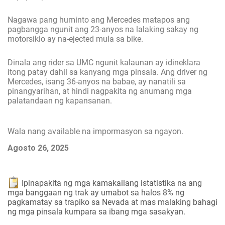
Nagawa pang huminto ang Mercedes matapos ang
pagbangga ngunit ang 23-anyos na lalaking sakay ng
motorsiklo ay na-ejected mula sa bike.
Dinala ang rider sa UMC ngunit kalaunan ay idineklara
itong patay dahil sa kanyang mga pinsala. Ang driver ng
Mercedes, isang 36-anyos na babae, ay nanatili sa
pinangyarihan, at hindi nagpakita ng anumang mga
palatandaan ng kapansanan.
Wala nang available na impormasyon sa ngayon.
Agosto 26, 2025
Ipinapakita ng mga kamakailang istatistika na ang
mga banggaan ng trak ay umabot sa halos 8% ng
pagkamatay sa trapiko sa Nevada at mas malaking bahagi
ng mga pinsala kumpara sa ibang mga sasakyan.