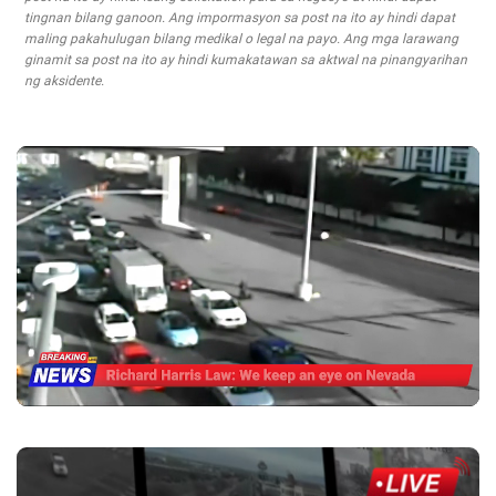
tingnan bilang ganoon. Ang impormasyon sa post na ito ay hindi dapat
maling pakahulugan bilang medikal o legal na payo. Ang mga larawang
ginamit sa post na ito ay hindi kumakatawan sa aktwal na pinangyarihan
ng aksidente.