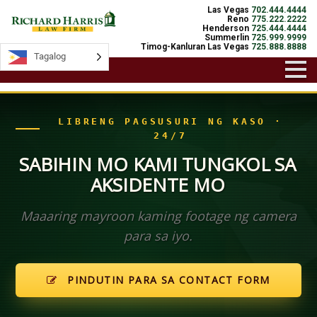
Las Vegas
702.444.4444
Reno
775.222.2222
Henderson
725.444.4444
Summerlin
725.999.9999
Timog-Kanluran Las Vegas
725.888.8888
Tagalog
Tagalog
LIBRENG PAGSUSURI NG KASO ·
24/7
SABIHIN MO KAMI TUNGKOL SA
AKSIDENTE MO
Maaaring mayroon kaming footage ng camera
para sa iyo.
PINDUTIN PARA SA CONTACT FORM