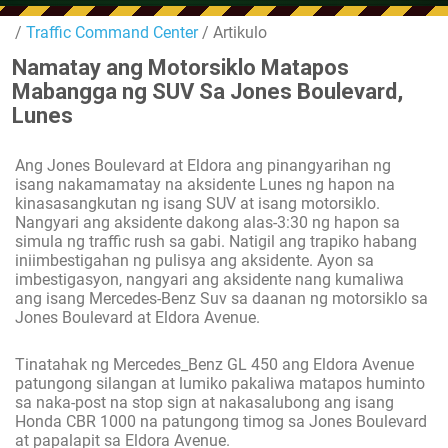
/
Traffic Command Center
/ Artikulo
Namatay ang Motorsiklo Matapos
Mabangga ng SUV Sa Jones Boulevard,
Lunes
Ang Jones Boulevard at Eldora ang pinangyarihan ng
isang nakamamatay na aksidente Lunes ng hapon na
kinasasangkutan ng isang SUV at isang motorsiklo.
Nangyari ang aksidente dakong alas-3:30 ng hapon sa
simula ng traffic rush sa gabi. Natigil ang trapiko habang
iniimbestigahan ng pulisya ang aksidente. Ayon sa
imbestigasyon, nangyari ang aksidente nang kumaliwa
ang isang Mercedes-Benz Suv sa daanan ng motorsiklo sa
Jones Boulevard at Eldora Avenue.
Tinatahak ng Mercedes_Benz GL 450 ang Eldora Avenue
patungong silangan at lumiko pakaliwa matapos huminto
sa naka-post na stop sign at nakasalubong ang isang
Honda CBR 1000 na patungong timog sa Jones Boulevard
at papalapit sa Eldora Avenue.