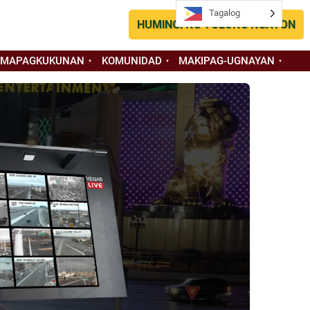
Tagalog
Tagalog
HUMINGI NG TULONG NGAYON
 MAPAGKUKUNAN
KOMUNIDAD
MAKIPAG-UGNAYAN