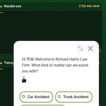
Henderson
(725) 444-4444
Hi 👋🏼 Welcome to Richard Harris Law
Timog-Kanlurang Las Vegas
(725) 888-8888
Firm. What kind of matter can we assist
you with?
Car Accident
Truck Accident