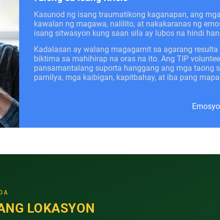
Kasunod ng isang traumatikong kaganapan, ang mg
kawalan ng magawa, nalilito, at nakakaranas ng emo
isang sitwasyon kung saan sila ay lubos na hindi han
Kadalasan ay walang magagamit sa agarang resulta
biktima sa mahihirap na oras na ito. Ang TIP volunte
pansamantalang suporta hanggang ang mga taong sa
pamilya, mga kaibigan, kapitbahay, at iba pang ma
Emosyon
DA
ANG LOKASYON