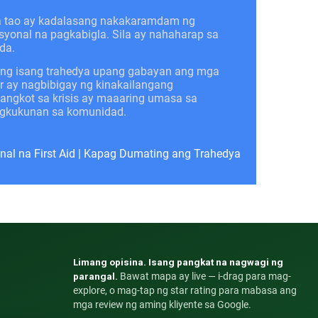
a tao ay kadalasang nakakaramdam ng
syonal na pagkabigla. Sila ay nahaharap sa
da.
 ng isang trahedya upang gabayan ang mga
er ay nagbibigay ng kinakailangang
ngkot sa krisis ay maaaring umasa sa
pagkukunan sa komunidad.
al na First Aid
|
Kapag Dumating ang Trahedya
Limang opisina. Isang pangkat na nagwagi ng
parangal.
Bawat mapa ay live — i-drag para mag-
explore, o mag-tap ng star rating para mabasa ang
mga review ng aming kliyente sa Google.