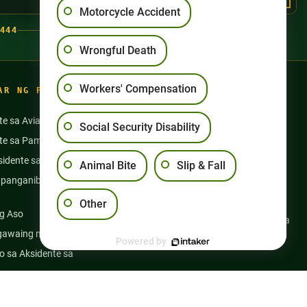
Motorcycle Accident
444
Wrongful Death
Workers' Compensation
AR NG PAGSASANAY
te sa Aviation
Aksidente sa Motorsiklo
Social Security Disability
nte sa Pamamangka
Pang-aabuso sa Nursing Home
idente sa Bus
Mga Aksidente sa Semi Truck
Animal Bite
Slip & Fall
panganib na Gamot at
Slip at Talon
Kapansanan sa Social Security
Other
g Aso
Kabayaran ng mga Manggagawa
gawaing medikal
Maling Kamatayan
Powered by
 sa Aksidente sa