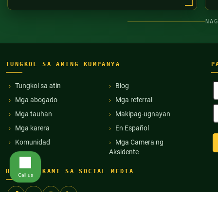
NA
TUNGKOL SA AMING KUMPANYA
P
B
Tungkol sa atin
Blog
P
Mga abogado
Mga referral
(
E
Mga tauhan
Makipag-ugnayan
A
(
Mga karera
En Español
Komunidad
Mga Camera ng
Aksidente
HANAPIN KAMI SA SOCIAL MEDIA
Call us