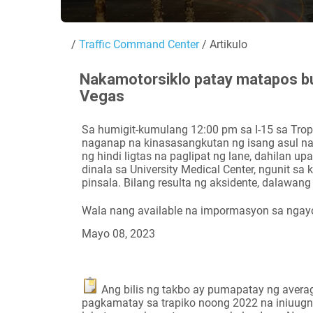
/
Traffic Command Center
/ Artikulo
Nakamotorsiklo patay matapos b
Vegas
Sa humigit-kumulang 12:00 pm sa I-15 sa Tro
naganap na kinasasangkutan ng isang asul na
ng hindi ligtas na paglipat ng lane, dahilan up
dinala sa University Medical Center, ngunit 
pinsala. Bilang resulta ng aksidente, dalawang
Wala nang available na impormasyon sa ngay
Mayo 08, 2023
Ang bilis ng takbo ay pumapatay ng averag
pagkamatay sa trapiko noong 2022 na iniuugnay 