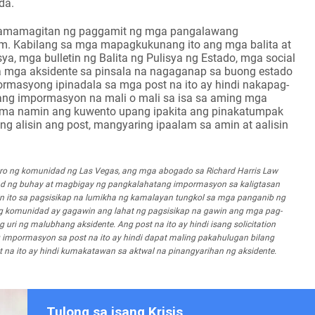
da.
a pamamagitan ng paggamit ng mga pangalawang
m. Kabilang sa mga mapagkukunang ito ang mga balita at
isya, mga bulletin ng Balita ng Pulisya ng Estado, mga social
sa mga aksidente sa pinsala na nagaganap sa buong estado
ormasyong ipinadala sa mga post na ito ay hindi nakapag-
ang impormasyon na mali o mali sa isa sa aming mga
tama namin ang kuwento upang ipakita ang pinakatumpak
alisin ang post, mangyaring ipaalam sa amin at aalisin
bro ng komunidad ng Las Vegas, ang mga abogado sa Richard Harris Law
ad ng buhay at magbigay ng pangkalahatang impormasyon sa kaligtasan
n ito sa pagsisikap na lumikha ng kamalayan tungkol sa mga panganib ng
omunidad ay gagawin ang lahat ng pagsisikap na gawin ang mga pag-
ri ng malubhang aksidente. Ang post na ito ay hindi isang solicitation
g impormasyon sa post na ito ay hindi dapat maling pakahulugan bilang
t na ito ay hindi kumakatawan sa aktwal na pinangyarihan ng aksidente.
Tulong sa isang Krisis