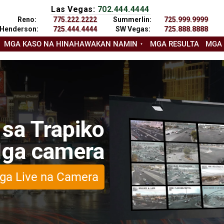
Las Vegas:
702.444.4444
Reno:
775.222.2222
Summerlin:
725.999.9999
Henderson:
725.444.4444
SW Vegas:
725.888.8888
MGA KASO NA HINAHAWAKAN NAMIN
MGA RESULTA
MGA
 sa Trapiko
ga camera
ga Live na Camera