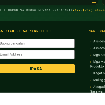
GLILINGKOD SA BUONG NEVADA ·
MAGAGAMIT
24/7
·
(702) 444-4
AG-SIGN UP SA NEWSLETTER
MGA LUG
uong
Aksiden
angalan
Akside
Kinakailangan)
mail
Mga Aks
ddress
Kinakailangan)
Mga Ma
Produkto
Kagat n
Maling 
Abogado
Sasakyan