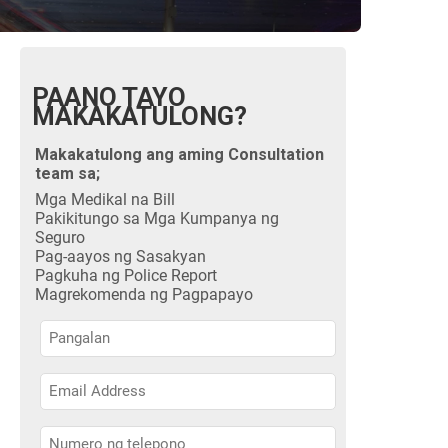
PAANO TAYO
MAKAKATULONG?
Makakatulong ang aming Consultation
team sa;
Mga Medikal na Bill
Pakikitungo sa Mga Kumpanya ng
Seguro
Pag-aayos ng Sasakyan
Pagkuha ng Police Report
Magrekomenda ng Pagpapayo
Pangalan
Pangalan
Pangalan