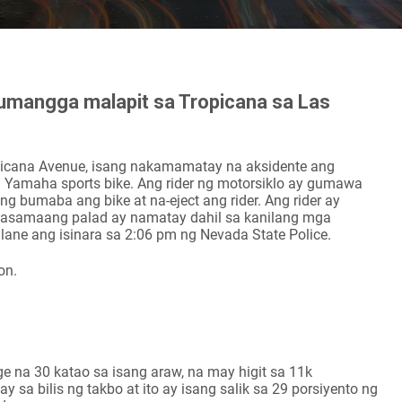
umangga malapit sa Tropicana sa Las
picana Avenue, isang nakamamatay na aksidente ang
 Yamaha sports bike. Ang rider ng motorsiklo ay gumawa
ang bumaba ang bike at na-eject ang rider. Ang rider ay
sa kasamaang palad ay namatay dahil sa kanilang mga
 lane ang isinara sa 2:06 pm ng Nevada State Police.
on.
e na 30 katao sa isang araw, na may higit sa 11k
sa bilis ng takbo at ito ay isang salik sa 29 porsiyento ng