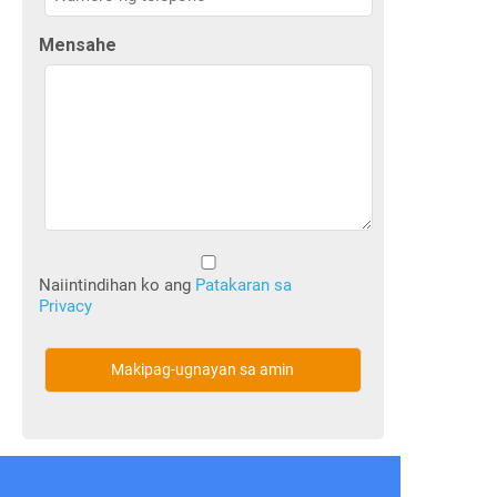
Mensahe
Walang
Pamagat
Naiintindihan ko ang
Patakaran sa
Privacy
(Kinakailangan)