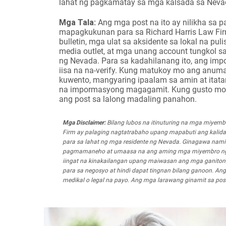
lahat ng pagkamatay sa mga kalsada sa Neva
Mga Tala:
Ang mga post na ito ay nilikha s
mapagkukunan para sa Richard Harris Law Fir
bulletin, mga ulat sa aksidente sa lokal na pul
media outlet, at mga unang account tungkol 
ng Nevada. Para sa kadahilanang ito, ang imp
iisa na na-verify. Kung matukoy mo ang anum
kuwento, mangyaring ipaalam sa amin at ita
na impormasyong magagamit. Kung gusto mong 
ang post sa lalong madaling panahon.
Mga Disclaimer:
Bilang lubos na itinuturing na mga miyem
Firm ay palaging nagtatrabaho upang mapabuti ang kalid
para sa lahat ng mga residente ng Nevada. Ginagawa nami
pagmamaneho at umaasa na ang aming mga miyembro ng k
iingat na kinakailangan upang maiwasan ang mga ganitong u
para sa negosyo at hindi dapat tingnan bilang ganoon. An
medikal o legal na payo. Ang mga larawang ginamit sa pos