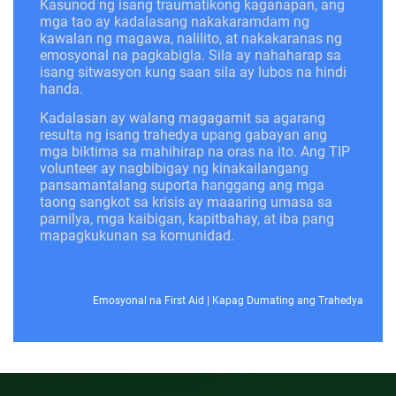
Kasunod ng isang traumatikong kaganapan, ang
mga tao ay kadalasang nakakaramdam ng
kawalan ng magawa, nalilito, at nakakaranas ng
emosyonal na pagkabigla. Sila ay nahaharap sa
isang sitwasyon kung saan sila ay lubos na hindi
handa.
Kadalasan ay walang magagamit sa agarang
resulta ng isang trahedya upang gabayan ang
mga biktima sa mahihirap na oras na ito. Ang TIP
volunteer ay nagbibigay ng kinakailangang
pansamantalang suporta hanggang ang mga
taong sangkot sa krisis ay maaaring umasa sa
pamilya, mga kaibigan, kapitbahay, at iba pang
mapagkukunan sa komunidad.
Emosyonal na First Aid
|
Kapag Dumating ang Trahedya