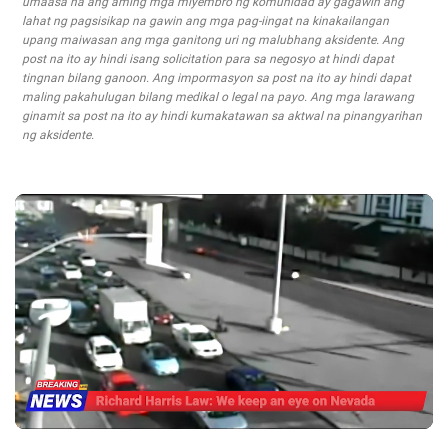
umaasa na ang aming mga miyembro ng komunidad ay gagawin ang
lahat ng pagsisikap na gawin ang mga pag-iingat na kinakailangan
upang maiwasan ang mga ganitong uri ng malubhang aksidente. Ang
post na ito ay hindi isang solicitation para sa negosyo at hindi dapat
tingnan bilang ganoon. Ang impormasyon sa post na ito ay hindi dapat
maling pakahulugan bilang medikal o legal na payo. Ang mga larawang
ginamit sa post na ito ay hindi kumakatawan sa aktwal na pinangyarihan
ng aksidente.