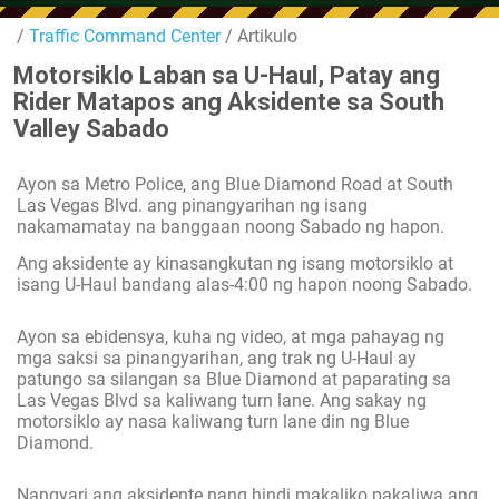
/
Traffic Command Center
/ Artikulo
Motorsiklo Laban sa U-Haul, Patay ang
Rider Matapos ang Aksidente sa South
Valley Sabado
Ayon sa Metro Police, ang Blue Diamond Road at South
Las Vegas Blvd. ang pinangyarihan ng isang
nakamamatay na banggaan noong Sabado ng hapon.
Ang aksidente ay kinasangkutan ng isang motorsiklo at
isang U-Haul bandang alas-4:00 ng hapon noong Sabado.
Ayon sa ebidensya, kuha ng video, at mga pahayag ng
mga saksi sa pinangyarihan, ang trak ng U-Haul ay
patungo sa silangan sa Blue Diamond at paparating sa
Las Vegas Blvd sa kaliwang turn lane. Ang sakay ng
motorsiklo ay nasa kaliwang turn lane din ng Blue
Diamond.
Nangyari ang aksidente nang hindi makaliko pakaliwa ang