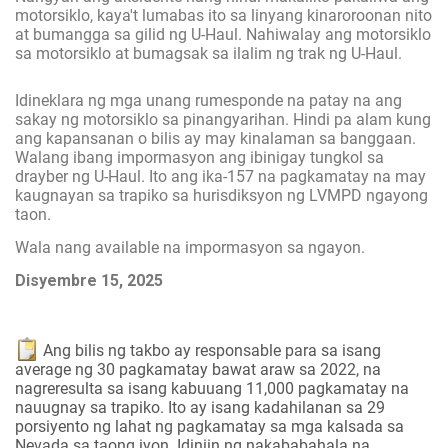
motorsiklo, kaya't lumabas ito sa linyang kinaroroonan nito
at bumangga sa gilid ng U-Haul. Nahiwalay ang motorsiklo
sa motorsiklo at bumagsak sa ilalim ng trak ng U-Haul.
Idineklara ng mga unang rumesponde na patay na ang
sakay ng motorsiklo sa pinangyarihan. Hindi pa alam kung
ang kapansanan o bilis ay may kinalaman sa banggaan.
Walang ibang impormasyon ang ibinigay tungkol sa
drayber ng U-Haul. Ito ang ika-157 na pagkamatay na may
kaugnayan sa trapiko sa hurisdiksyon ng LVMPD ngayong
taon.
Wala nang available na impormasyon sa ngayon.
Disyembre 15, 2025
Ang bilis ng takbo ay responsable para sa isang
average ng 30 pagkamatay bawat araw sa 2022, na
nagreresulta sa isang kabuuang 11,000 pagkamatay na
nauugnay sa trapiko. Ito ay isang kadahilanan sa 29
porsiyento ng lahat ng pagkamatay sa mga kalsada sa
Nevada sa taong iyon. Idiniin ng nakababahala na