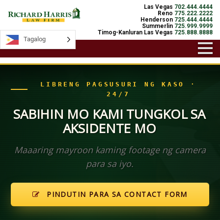
Las Vegas
702.444.4444
Reno
775.222.2222
Henderson
725.444.4444
Summerlin
725.999.9999
Timog-Kanluran Las Vegas
725.888.8888
Tagalog
Tagalog
LIBRENG PAGSUSURI NG KASO ·
24/7
SABIHIN MO KAMI TUNGKOL SA
AKSIDENTE MO
Maaaring mayroon kaming footage ng camera
para sa iyo.
PINDUTIN PARA SA CONTACT FORM