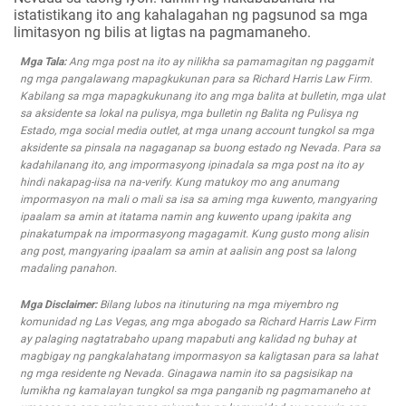
istatistikang ito ang kahalagahan ng pagsunod sa mga
limitasyon ng bilis at ligtas na pagmamaneho.
Mga Tala:
Ang mga post na ito ay nilikha sa pamamagitan ng paggamit
ng mga pangalawang mapagkukunan para sa Richard Harris Law Firm.
Kabilang sa mga mapagkukunang ito ang mga balita at bulletin, mga ulat
sa aksidente sa lokal na pulisya, mga bulletin ng Balita ng Pulisya ng
Estado, mga social media outlet, at mga unang account tungkol sa mga
aksidente sa pinsala na nagaganap sa buong estado ng Nevada. Para sa
kadahilanang ito, ang impormasyong ipinadala sa mga post na ito ay
hindi nakapag-iisa na na-verify. Kung matukoy mo ang anumang
impormasyon na mali o mali sa isa sa aming mga kuwento, mangyaring
ipaalam sa amin at itatama namin ang kuwento upang ipakita ang
pinakatumpak na impormasyong magagamit. Kung gusto mong alisin
ang post, mangyaring ipaalam sa amin at aalisin ang post sa lalong
madaling panahon.
Mga Disclaimer:
Bilang lubos na itinuturing na mga miyembro ng
komunidad ng Las Vegas, ang mga abogado sa Richard Harris Law Firm
ay palaging nagtatrabaho upang mapabuti ang kalidad ng buhay at
magbigay ng pangkalahatang impormasyon sa kaligtasan para sa lahat
ng mga residente ng Nevada. Ginagawa namin ito sa pagsisikap na
lumikha ng kamalayan tungkol sa mga panganib ng pagmamaneho at