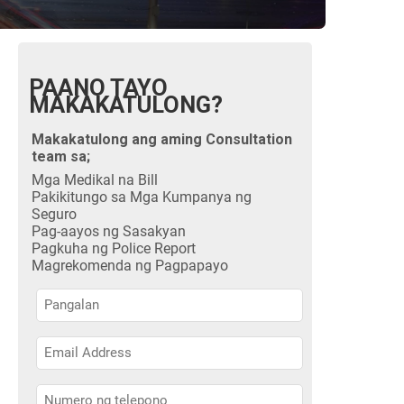
PAANO TAYO
MAKAKATULONG?
Makakatulong ang aming Consultation
team sa;
Mga Medikal na Bill
Pakikitungo sa Mga Kumpanya ng
Seguro
Pag-aayos ng Sasakyan
Pagkuha ng Police Report
Magrekomenda ng Pagpapayo
Pangalan
Pangalan
Pangalan