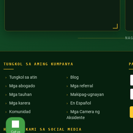
NA
TUNGKOL SA AMING KUMPANYA
P
B
Tungkol sa atin
Blog
P
Mga abogado
Mga referral
(
E
Mga tauhan
Makipag-ugnayan
A
(
Mga karera
En Español
Komunidad
Mga Camera ng
Aksidente
HANAPIN KAMI SA SOCIAL MEDIA
Call us