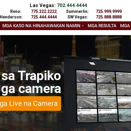
Las Vegas:
702.444.4444
Reno:
775.222.2222
Summerlin:
725.999.9999
Henderson:
725.444.4444
SW Vegas:
725.888.8888
MGA KASO NA HINAHAWAKAN NAMIN
MGA RESULTA
MGA
 sa Trapiko
ga camera
ga Live na Camera