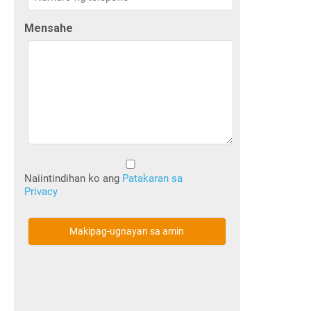
Mensahe
Walang
Pamagat
Naiintindihan ko ang
Patakaran sa
Privacy
(Kinakailangan)