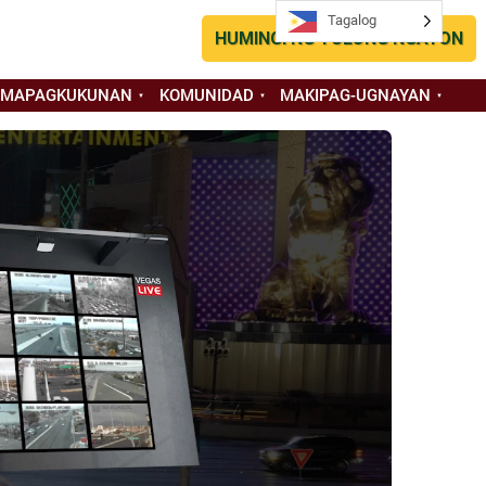
Tagalog
Tagalog
HUMINGI NG TULONG NGAYON
 MAPAGKUKUNAN
KOMUNIDAD
MAKIPAG-UGNAYAN