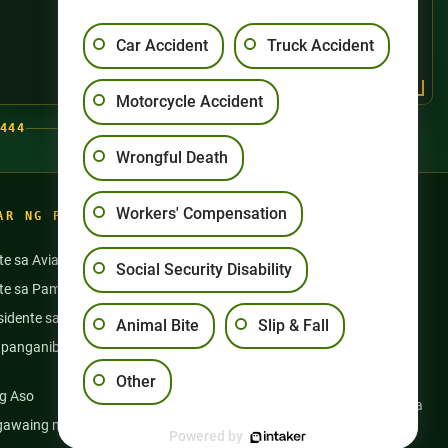
Car Accident
Truck Accident
Motorcycle Accident
444
Wrongful Death
Workers' Compensation
AR NG PAGSASANAY
te sa Aviation
Aksidente sa Motorsiklo
Social Security Disability
nte sa Pamamangka
Pang-aabuso sa Nursing Home
idente sa Bus
Mga Aksidente sa Semi Truck
Animal Bite
Slip & Fall
panganib na Gamot at
Slip at Talon
Kapansanan sa Social Security
Other
g Aso
Kabayaran ng mga Manggagawa
gawaing medikal
Maling Kamatayan
Powered by