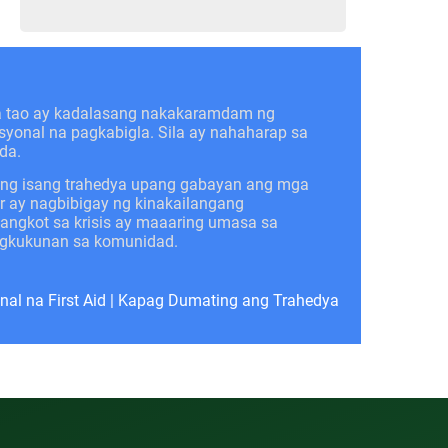
a tao ay kadalasang nakakaramdam ng
syonal na pagkabigla. Sila ay nahaharap sa
da.
 ng isang trahedya upang gabayan ang mga
er ay nagbibigay ng kinakailangang
ngkot sa krisis ay maaaring umasa sa
pagkukunan sa komunidad.
al na First Aid
|
Kapag Dumating ang Trahedya