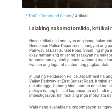
/
Traffic Command Center
/ Artikulo
Lalaking nakamotorsiklo, kritika
Nasa kritikal na kondisyon ang isang nakamo
Henderson Police Department, nangyari ang pa
Parkway at East Sunset Road. Sinabi ng mga i
okay naman ang driver ng sasakyan na nakabang
kapansanan ay hindi pinaniniwalaang mga kad
iwasan ang lugar at asahan ang pagkaantala 
Iniulat ng Henderson Police Department na an
Valley Parkway at East Sunset Road. Kritikal
nakabangga, habang hindi naman nasaktan ang
pulisya na ang bilis at kapansanan ay hindi 
imbestigasyon, hinimok ang mga motorista na
Wala nang available na impormasyon sa ngay