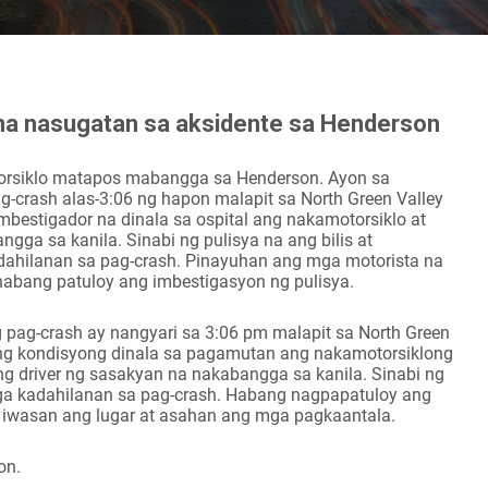
l na nasugatan sa aksidente sa Henderson
torsiklo matapos mabangga sa Henderson. Ayon sa
g-crash alas-3:06 ng hapon malapit sa North Green Valley
mbestigador na dinala sa ospital ang nakamotorsiklo at
ga sa kanila. Sinabi ng pulisya na ang bilis at
ahilanan sa pag-crash. Pinayuhan ang mga motorista na
habang patuloy ang imbestigasyon ng pulisya.
g pag-crash ay nangyari sa 3:06 pm malapit sa North Green
 ang kondisyong dinala sa pagamutan ang nakamotorsiklong
 driver ng sasakyan na nakabangga sa kanila. Sinabi ng
mga kadahilanan sa pag-crash. Habang nagpapatuloy ang
 iwasan ang lugar at asahan ang mga pagkaantala.
on.