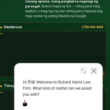
Limang opisina. Isang pangkat na nagwagi ng
parangal.
Bawat mapa ay live — i-drag para mag-
explore, o mag-tap ng star rating para mabasa ang
mga review ng aming kliyente sa Google.
Henderson
(725) 444-4444
Hi 👋🏼 Welcome to Richard Harris Law
Timog-Kanlurang Las Vegas
(725) 888-8888
Firm. What kind of matter can we assist
you with?