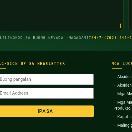
GLILINGKOD SA BUONG NEVADA ·
MAGAGAMIT
24/7
·
(702) 444-4
AG-SIGN UP SA NEWSLETTER
MGA LUG
uong
Aksiden
angalan
Akside
Kinakailangan)
mail
Mga Aks
ddress
Kinakailangan)
Mga Ma
Produkto
Kagat n
Maling 