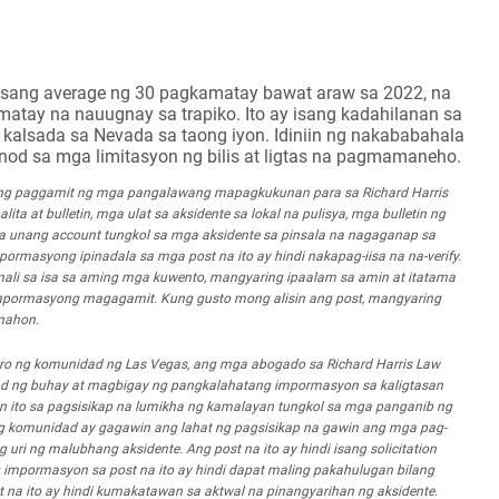
a isang average ng 30 pagkamatay bawat araw sa 2022, na
atay na nauugnay sa trapiko. Ito ay isang kadahilanan sa
kalsada sa Nevada sa taong iyon. Idiniin ng nakababahala
unod sa mga limitasyon ng bilis at ligtas na pagmamaneho.
 ng paggamit ng mga pangalawang mapagkukunan para sa Richard Harris
 at bulletin, mga ulat sa aksidente sa lokal na pulisya, mga bulletin ng
mga unang account tungkol sa mga aksidente sa pinsala na nagaganap sa
ormasyong ipinadala sa mga post na ito ay hindi nakapag-iisa na na-verify.
i sa isa sa aming mga kuwento, mangyaring ipaalam sa amin at itatama
mpormasyong magagamit. Kung gusto mong alisin ang post, mangyaring
anahon.
bro ng komunidad ng Las Vegas, ang mga abogado sa Richard Harris Law
ad ng buhay at magbigay ng pangkalahatang impormasyon sa kaligtasan
n ito sa pagsisikap na lumikha ng kamalayan tungkol sa mga panganib ng
omunidad ay gagawin ang lahat ng pagsisikap na gawin ang mga pag-
ri ng malubhang aksidente. Ang post na ito ay hindi isang solicitation
g impormasyon sa post na ito ay hindi dapat maling pakahulugan bilang
t na ito ay hindi kumakatawan sa aktwal na pinangyarihan ng aksidente.