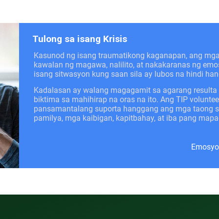
Tulong sa isang Krisis
Kasunod ng isang traumatikong kaganapan, ang mg
kawalan ng magawa, nalilito, at nakakaranas ng emo
isang sitwasyon kung saan sila ay lubos na hindi han
Kadalasan ay walang magagamit sa agarang resulta
biktima sa mahihirap na oras na ito. Ang TIP volunte
pansamantalang suporta hanggang ang mga taong sa
pamilya, mga kaibigan, kapitbahay, at iba pang ma
Emosyon