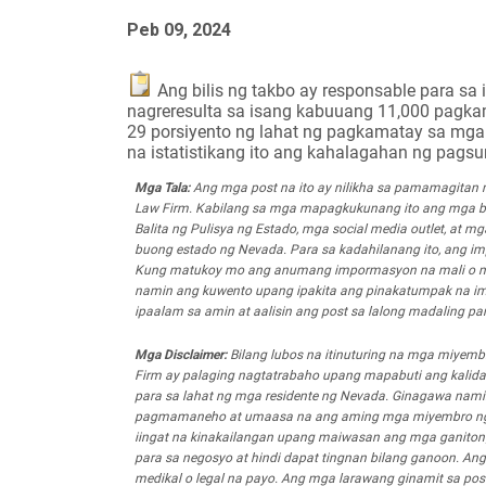
Peb 09, 2024
Ang bilis ng takbo ay responsable para s
nagreresulta sa isang kabuuang 11,000 pagkam
29 porsiyento ng lahat ng pagkamatay sa mga 
na istatistikang ito ang kahalagahan ng pags
Mga Tala:
Ang mga post na ito ay nilikha sa pamamagitan
Law Firm. Kabilang sa mga mapagkukunang ito ang mga balita
Balita ng Pulisya ng Estado, mga social media outlet, at 
buong estado ng Nevada. Para sa kadahilanang ito, ang imp
Kung matukoy mo ang anumang impormasyon na mali o mal
namin ang kuwento upang ipakita ang pinakatumpak na i
ipaalam sa amin at aalisin ang post sa lalong madaling p
Mga Disclaimer:
Bilang lubos na itinuturing na mga miyem
Firm ay palaging nagtatrabaho upang mapabuti ang kalid
para sa lahat ng mga residente ng Nevada. Ginagawa nami
pagmamaneho at umaasa na ang aming mga miyembro ng k
iingat na kinakailangan upang maiwasan ang mga ganitong u
para sa negosyo at hindi dapat tingnan bilang ganoon. An
medikal o legal na payo. Ang mga larawang ginamit sa pos